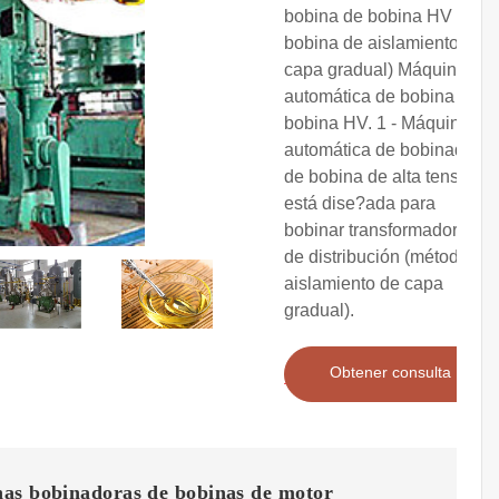
bobina de bobina HV (con
bobina de aislamiento de
capa gradual) Máquina
automática de bobina de
bobina HV. 1 - Máquina
automática de bobinado
de bobina de alta tensión:
está dise?ada para
bobinar transformadores
de distribución (método de
aislamiento de capa
gradual).
Obtener consulta
as bobinadoras de bobinas de motor