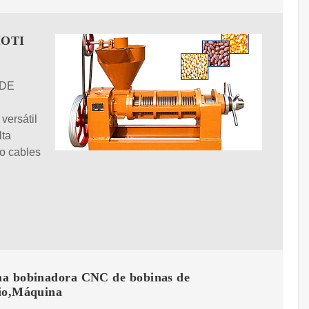
MOTI
 DE
versátil
lta
do cables
a bobinadora CNC de bobinas de
io,Máquina