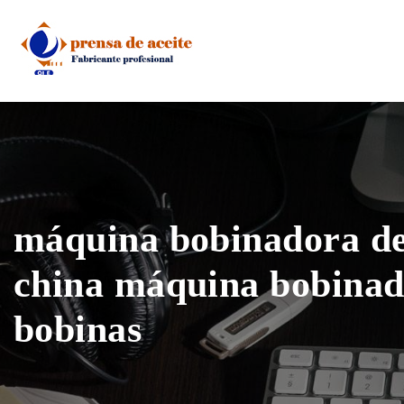
Skip
to
content
máquina bobinadora de
china máquina bobinad
bobinas