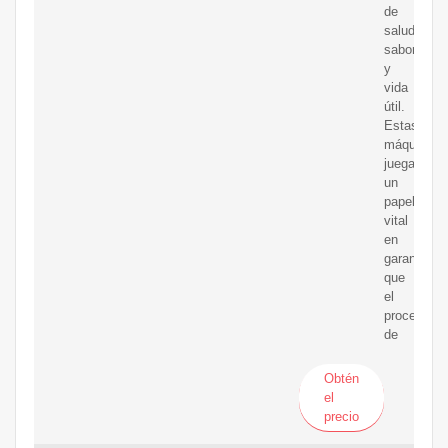
de
salud,
sabor
y
vida
útil.
Estas
máquinas
juegan
un
papel
vital
en
garantizar
que
el
proceso
de
Obtén
el
precio