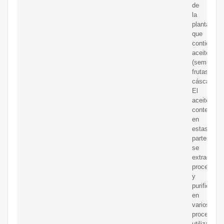
de
la
planta
que
contienen
aceite
(semillas,
frutas,
cáscara).
El
aceite
contenido
en
estas
partes
se
extrae,
procesa
y
purifica
en
varios
procesos
utilizando