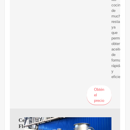
cocinas
de
muchos
restaurant
ya
que
permite
obtener
aceite
de
forma
rápida
y
eficiente.E
Obtén
el
precio
Centrífugas
Flottweg