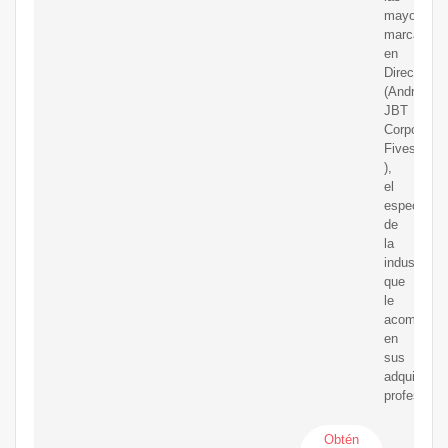
mayores
marcas
en
DirectIndus
(Andritz,
JBT
Corporatio
Fives,
),
el
especialist
de
la
industria
que
le
acompañar
en
sus
adquisicio
profesional
Obtén