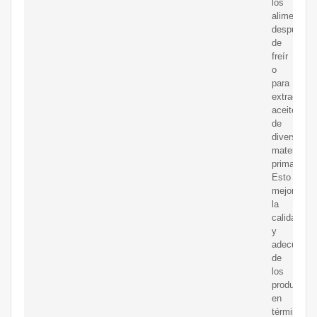
los
alimentos
después
de
freír
o
para
extraer
aceite
de
diversas
materias
primas.
Esto
mejora
la
calidad
y
adecuació
de
los
productos
en
términos