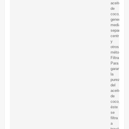
aceite
de
coco,
generalme
mediante
separación
centrífuga
y
otros
métodos.
Filtrar:
Para
garantizar
la
pureza
del
aceite
de
coco,
éste
se
filtra
a
través