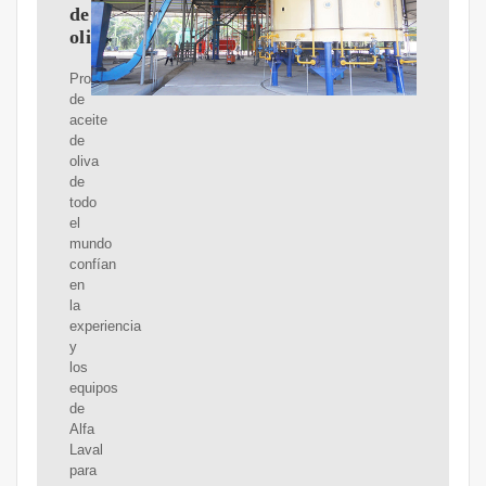
de
oliva
Productores
de
aceite
de
oliva
de
todo
el
mundo
confían
en
la
experiencia
y
los
equipos
de
Alfa
Laval
para