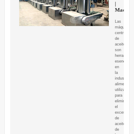
|
Maquin
Las
máquinas
centrífuga
de
aceite
son
herramient
esenciales
en
la
industria
alimentaria
utilizadas
para
eliminar
el
exceso
de
aceite
de