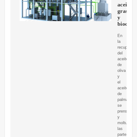
aceite,
grasas
y
biocomb
En
la
recuperaci
del
aceite
de
oliva
y
el
aceite
de
palma,
se
prensan
y
molturan
las
partes