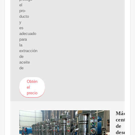
el
pro-
ducto
y
es
adecuado
para
la
extracción
de
aceite
de
Obtén
el
precio
Máquin
centríf
de
desengr