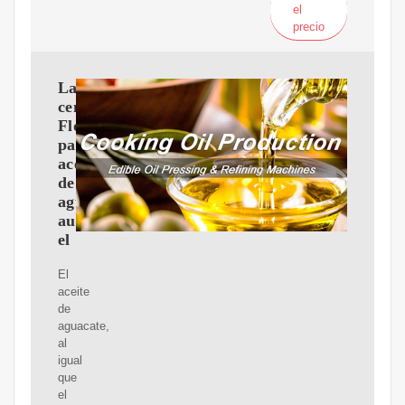
el
precio
La
centrífuga
Flottweg
para
aceite
de
aguacate
aumenta
el
El
aceite
de
aguacate,
al
igual
que
el