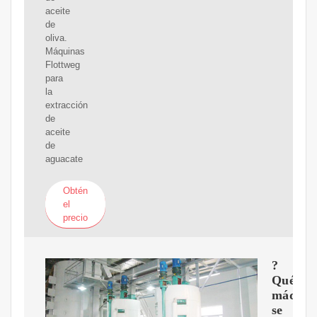
aceite
de
oliva.
Máquinas
Flottweg
para
la
extracción
de
aceite
de
aguacate
Obtén
el
precio
?
Qué
máquin
se