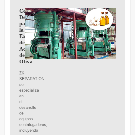
Centrífuga
Decantadora
para
la
Extracción
de
Aceite
de
Oliva
ZK
SEPARATION
se
especializa
en
el
desarrollo
de
equipos
centrifugadores,
incluyendo