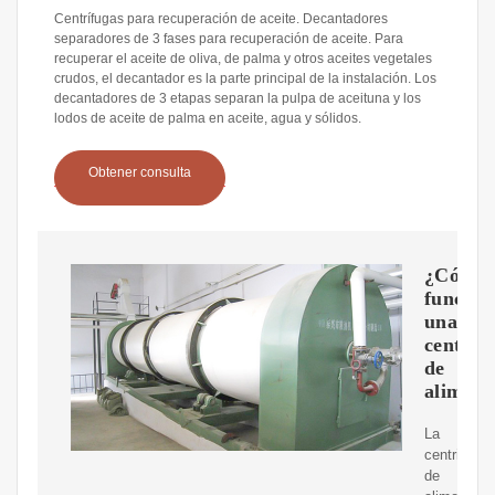
Centrífugas para recuperación de aceite. Decantadores
separadores de 3 fases para recuperación de aceite. Para
recuperar el aceite de oliva, de palma y otros aceites vegetales
crudos, el decantador es la parte principal de la instalación. Los
decantadores de 3 etapas separan la pulpa de aceituna y los
lodos de aceite de palma en aceite, agua y sólidos.
Obtener consulta
¿Cómo
funcion
una
centrif
de
aliment
La
centrifuga
de