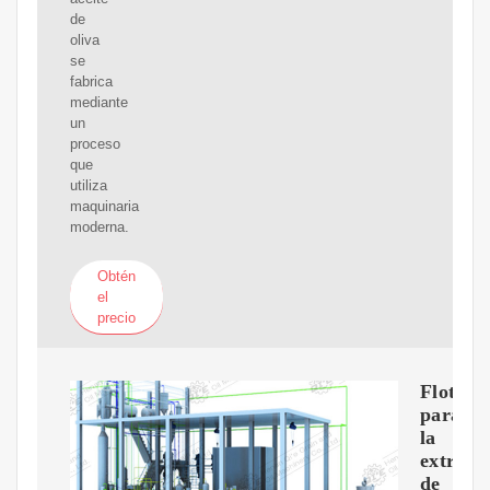
de
oliva
se
fabrica
mediante
un
proceso
que
utiliza
maquinaria
moderna.
Obtén
el
precio
Flottwe
para
la
extracc
de