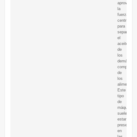
aprovecha
la
fuerza
centrifuga
para
separar
el
aceite
de
los
demás
component
de
los
alimentos.
Este
tipo
de
máquinas
suelen
estar
presentes
en
las