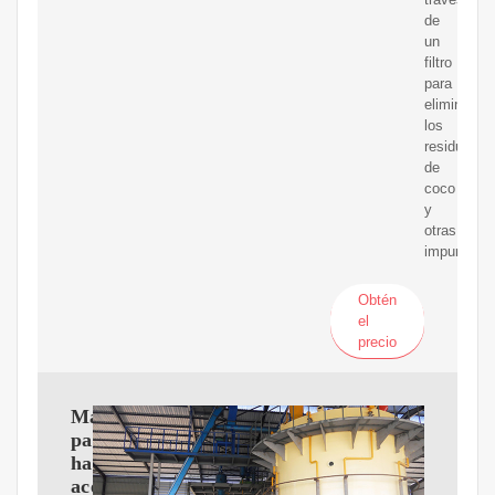
de
un
filtro
para
eliminar
los
residuos
de
coco
y
otras
impurezas.
Obtén
el
precio
Maquinaria
para
hacer
aceite