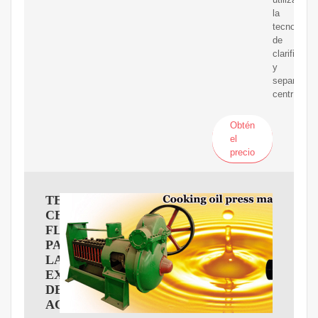
la
tecnología
de
clarificació
y
separación
centrífuga.
Obtén
el
precio
TECNOLOGíA
CENTRíFUGA
FLOTTWEG
PARA
LA
EXTRACCIóN
DE
ACEITE