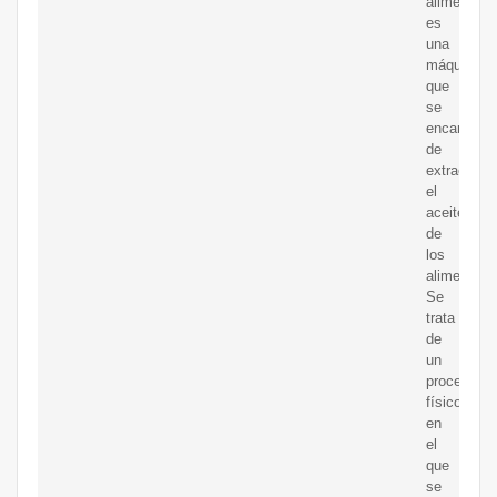
alimentos
es
una
máquina
que
se
encarga
de
extraer
el
aceite
de
los
alimentos.
Se
trata
de
un
proceso
físico
en
el
que
se