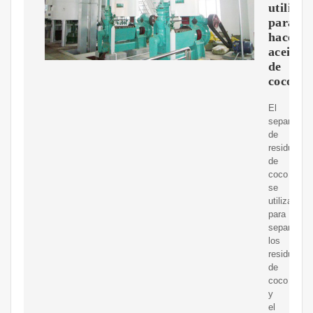
utiliza
para
hacer
aceite
de
coco?
El
separador
de
residuos
de
coco
se
utiliza
para
separar
los
residuos
de
coco
y
el