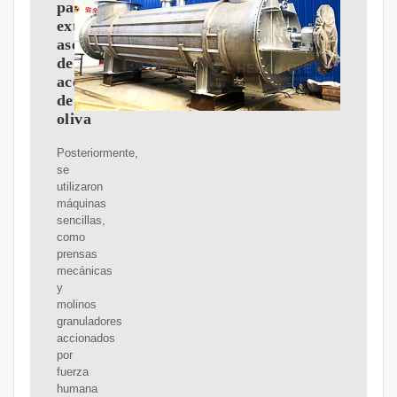
para
extracción
asequible
de
aceite
de
oliva
Posteriormente,
se
utilizaron
máquinas
sencillas,
como
prensas
mecánicas
y
molinos
granuladores
accionados
por
fuerza
humana