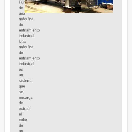
Funcionamiento
de
una
máquina
de
enfriamiento
industrial.
Una
máquina
de
enfriamiento
industrial
es
un
sistema
que
se
encarga
de
extraer
el
calor
de
un