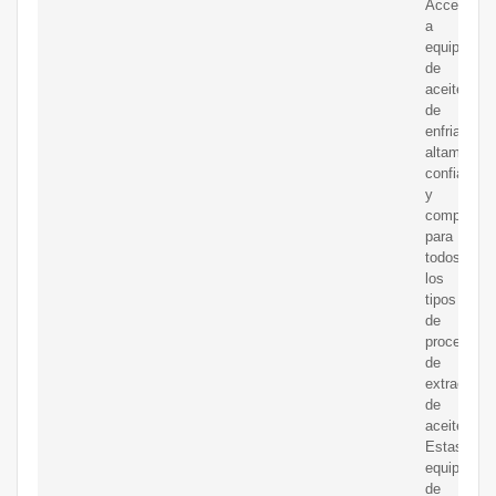
Acceda
a
equipos
de
aceite
de
enfriamien
altamente
confiables
y
competent
para
todos
los
tipos
de
procesos
de
extracción
de
aceite.
Estas
equipos
de