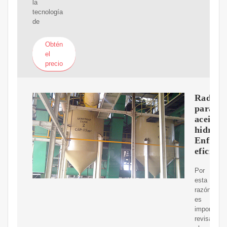
la
tecnología
de
Obtén
el
precio
Radiad
para
aceite
hidrául
Enfriam
eficient
Por
esta
razón,
es
importante
revisar