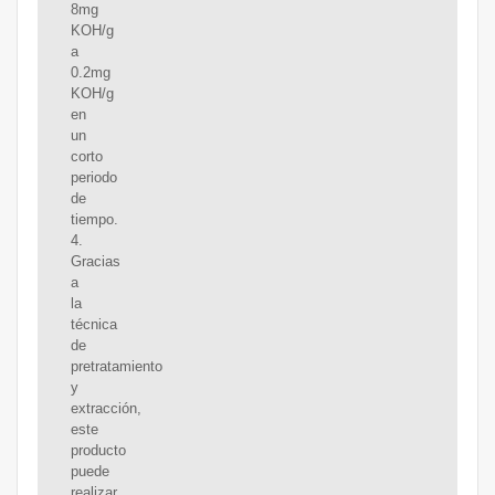
8mg
KOH/g
a
0.2mg
KOH/g
en
un
corto
periodo
de
tiempo.
4.
Gracias
a
la
técnica
de
pretratamiento
y
extracción,
este
producto
puede
realizar