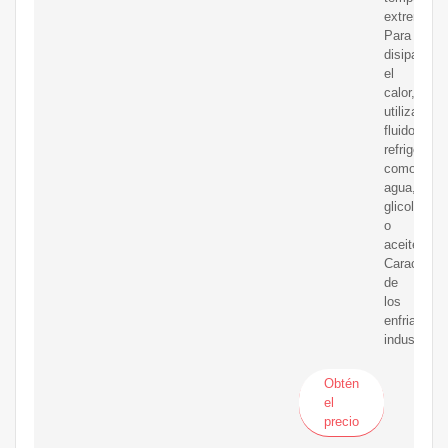
extremas.
Para
disipar
el
calor,
utilizan
fluidos
refrigerant
como
agua,
glicol
o
aceites.
Caracterís
de
los
enfriadores
industriale
Obtén
el
precio