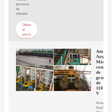
procesos
de
refinado
Obtén
el
precio
Amazon
AnyDoo
Máquin
comerci
de
graniza
de
110
V
Amazon.c
AnyDoor