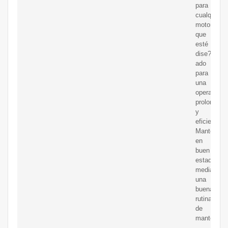
para
cualquier
motor
que
esté
dise?
ado
para
una
operación
prolongada
y
eficiente.
Mantenerlo
en
buen
estado
mediante
una
buena
rutina
de
mantenimi