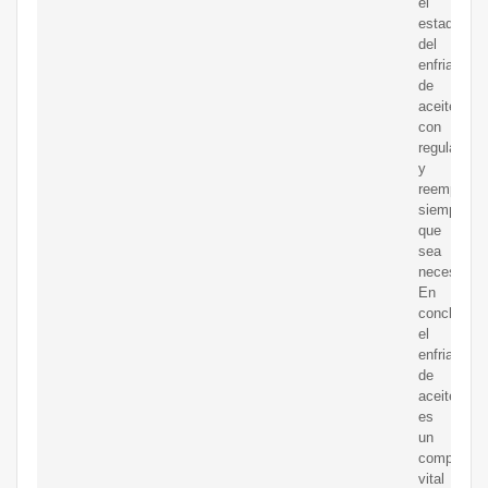
el
estado
del
enfriador
de
aceite
con
regularidad
y
reemplazar
siempre
que
sea
necesario.
En
conclusión
el
enfriador
de
aceite
es
un
component
vital