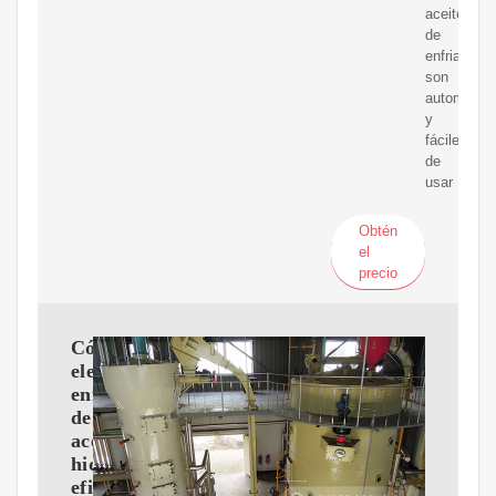
aceite
de
enfriamien
son
automátic
y
fáciles
de
usar
Obtén
el
precio
Cómo
elegir
enfriadores
de
aceite
hidráulico
eficientes