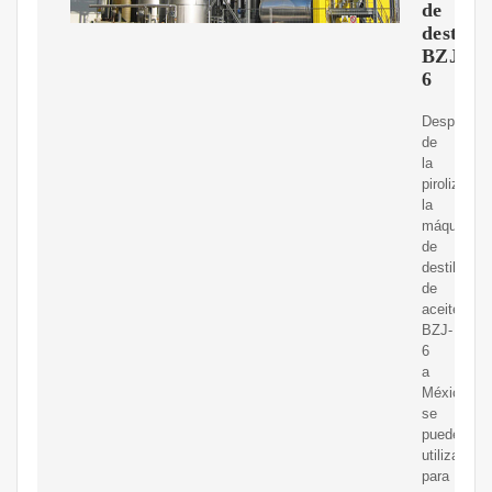
de
destilac
BZJ-
6
Después
de
la
pirolización
la
máquina
de
destilación
de
aceite
BZJ-
6
a
México
se
puede
utilizar
para