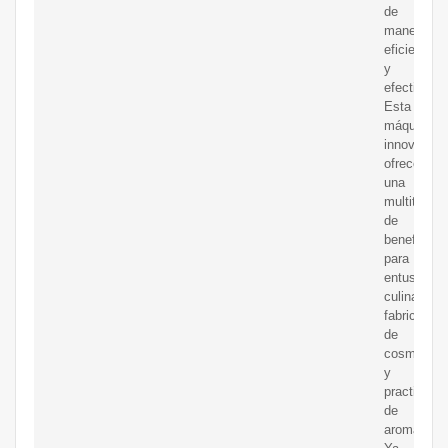
de
manera
eficiente
y
efectiva.
Esta
máquina
innovadora
ofrece
una
multitud
de
beneficios
para
entusiasta
culinarios,
fabricantes
de
cosmético
y
practicant
de
aromaterap