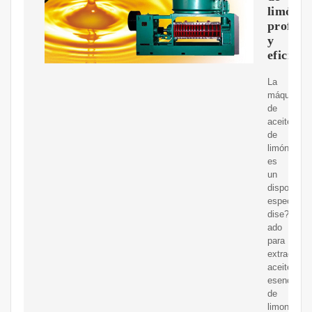
limón
profesi
y
eficient
La
máquina
de
aceite
de
limón
es
un
dispositivo
especializ
dise?
ado
para
extraer
aceite
esencial
de
limones