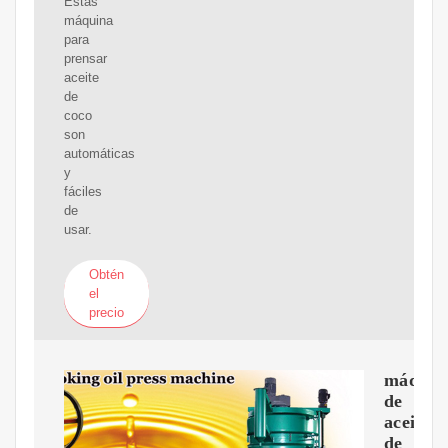
Estas
máquina
para
prensar
aceite
de
coco
son
automáticas
y
fáciles
de
usar.
Obtén
el
precio
máquin
de
aceite
de