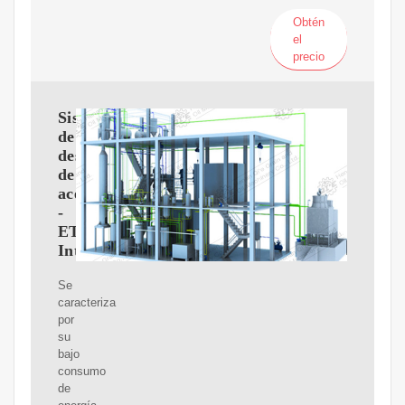
Obtén
el
precio
Sistema
de
desodorización
de
aceite
-
ETW
International
Se
caracteriza
por
su
bajo
consumo
de