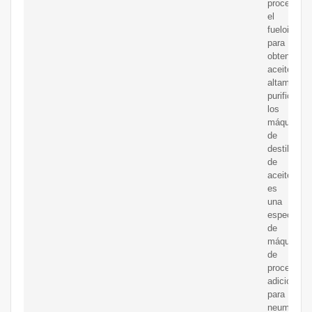
procesar
el
fueloil
para
obtener
aceite
altamente
purificado.
los
máquina
de
destilación
de
aceite
es
una
especie
de
máquina
de
procesami
adicional
para
neumático