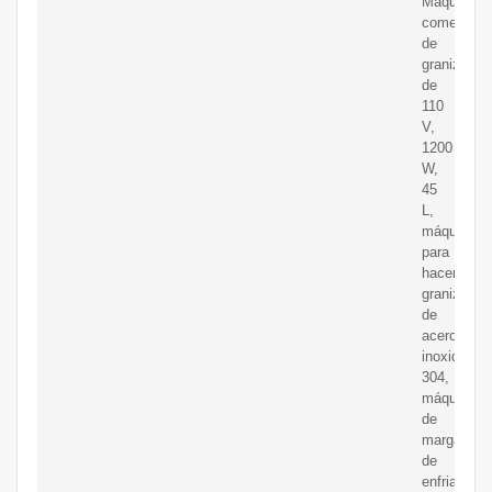
Máquina
comercial
de
granizado
de
110
V,
1200
W,
45
L,
máquina
para
hacer
granizados
de
acero
inoxidable
304,
máquina
de
margarita
de
enfriamien