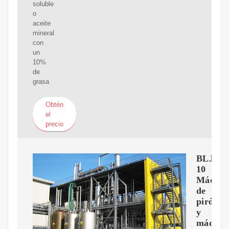
soluble
o
aceite
mineral
con
un
10%
de
grasa
Obtén
el
precio
BLJ-
10
Máquin
de
pirólisi
y
máquin