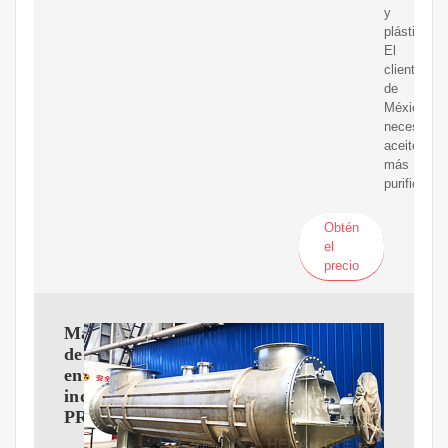
y
plásticos.
El
cliente
de
México
necesita
aceite
más
purificado.
Obtén
el
precio
Máquina
de
enfriamiento
industrial
PROLACEN