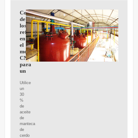
Comprensión
de
los
refrigerantes
en
el
mecanizado
CNC
para
un
Utilice
un
30
%
de
aceite
de
manteca
de
cerdo