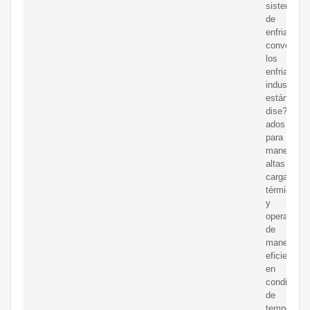
sistemas
de
enfriamien
convencion
los
enfriadores
industriale
están
dise?
ados
para
manejar
altas
cargas
térmicas
y
operar
de
manera
eficiente
en
condicione
de
temperatur