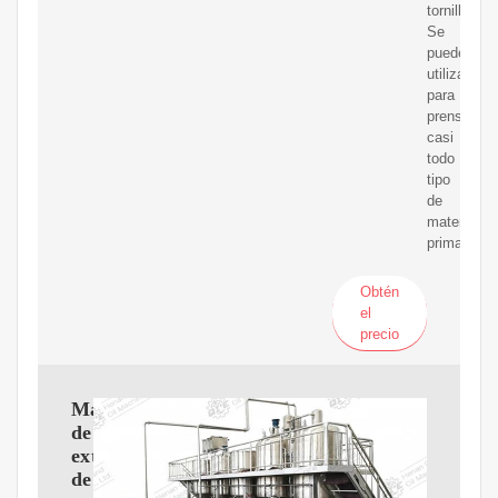
tornillo.
Se
puede
utilizar
para
prensar
casi
todo
tipo
de
materias
primas.
Obtén
el
precio
Máquina
de
extracción
de