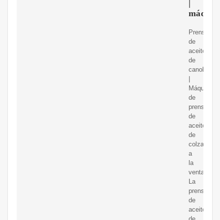
|
máquin
Prensa
de
aceite
de
canola
|
Máquina
de
prensa
de
aceite
de
colza
a
la
venta.
La
prensa
de
aceite
de