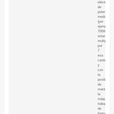
eléctrica
de
potencia
media
(por
ejemplo,
700W),
estaríamo
multiplica
por
7
esa
cantidad,
y
con
la
posibilidad
de
mantener
la
máquina
trabajando
de
forma