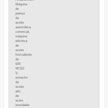
Máquina
de
prensa
de
aceite
automática
comercial,
máquina
eléctrica
de
aceite
frío/caliente
de
600
W/110
V,
extractor
de
aceite
alto
de
acero
inoxidable