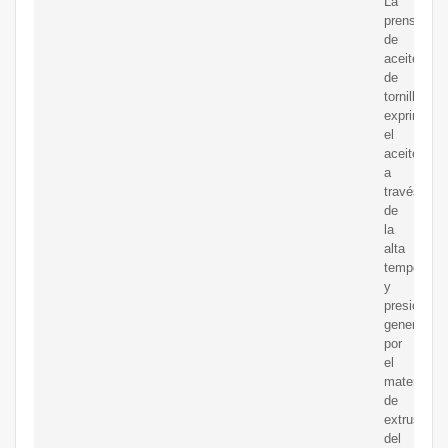
La
prensa
de
aceite
de
tornillo
exprime
el
aceite
a
través
de
la
alta
temperatur
y
presión
generada
por
el
material
de
extrusión
del