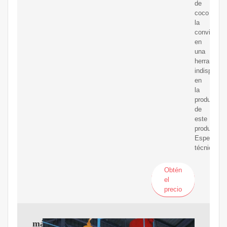
de
coco
la
convierte
en
una
herramient
indispensa
en
la
producción
de
este
producto.
Especifica
técnicas:
Obtén
el
precio
máquina