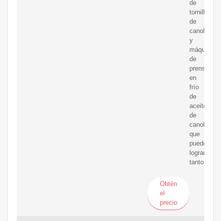
de
tornillo
de
canola
y
máquina
de
prensado
en
frío
de
aceite
de
canola,
que
pueden
lograr
tanto
Obtén
el
precio