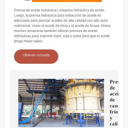
Prensa de aceite hidráulica | máquina hidráulica de aceite.
Luego, la prensa hidráulica para extracción de aceite es
adecuada para prensar aceites de alta calidad con alto valor
nutricional, como el aceite de oliva y el aceite de linaza. Ahora,
muchas almazaras también utilizan prensas de aceite
hidráulicas para exprimir maní, soja y colza para que el aceite
tenga mejor sabor.
Obtener consulta
Prensa
de
aceite
de
canola
frío
y
caliente