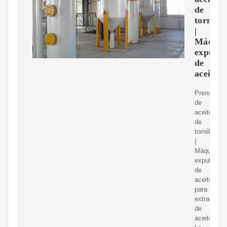
de
tornillo
|
Máquin
expulso
de
aceite
Prensa
de
aceite
de
tornillo
|
Máquina
expulsora
de
aceite
para
extracción
de
aceite.