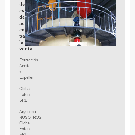
de
extracción
de
aceite
comestible
para
la
venta
Extracción
Aceite
y
Expeller
|
Global
Extent
SRL
|
Argentina.
NOSOTROS.
Global
Extent
SRL