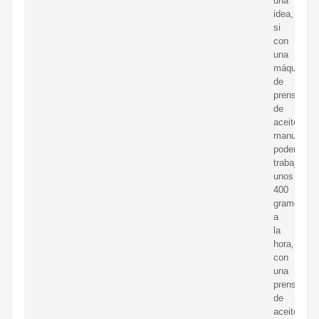
una
idea,
si
con
una
máquina
de
prensa
de
aceite
manual
podemos
trabajar
unos
400
gramos
a
la
hora,
con
una
prensa
de
aceite