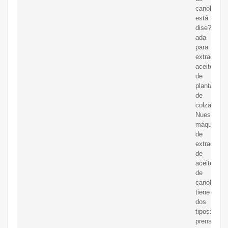
canola
está
dise?
ada
para
extraer
aceite
de
plantas
de
colza.
Nuestra
máquina
de
extracción
de
aceite
de
canola
tiene
dos
tipos:
prensa