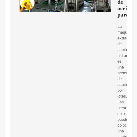
de
aceite
para
La
máquina
extractora
de
aceite
hidráulico
es
una
prensa
de
aceite
por
lotes.
Las
personas
solo
pueden
colocar
una
cierta