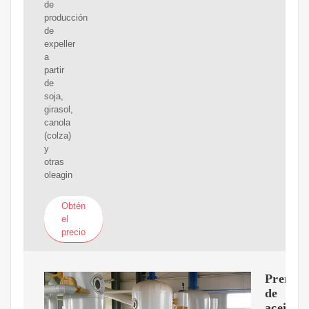
de
producción
de
expeller
a
partir
de
soja,
girasol,
canola
(colza)
y
otras
oleagin
Obtén
el
precio
Prensa
de
aceite