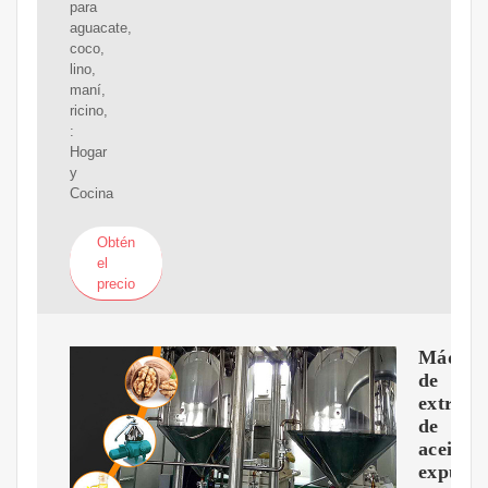
para
aguacate,
coco,
lino,
maní,
ricino,
:
Hogar
y
Cocina
Obtén
el
precio
Máquin
de
extracc
de
aceite,
expulso