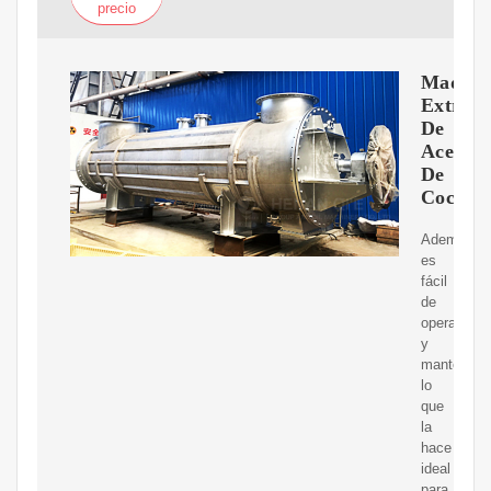
precio
Maquin
Extract
De
Aceite
De
Coco
Además,
es
fácil
de
operar
y
mantener,
lo
que
la
hace
ideal
para