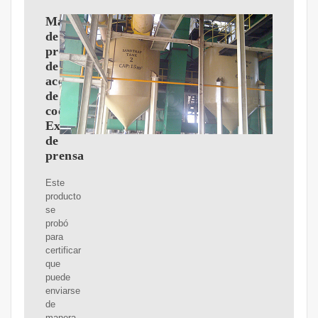
Máquina
de
prensa
de
aceite
de
cocina
Extractor
de
prensa
Este
producto
se
probó
para
certificar
que
puede
enviarse
de
manera