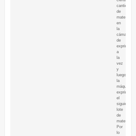
cantidad
de
material
en
la
cámara
de
exprimido
a
la
vez
y
luego
la
máquina
exprime
el
siguiente
lote
de
materiales.
Por
lo