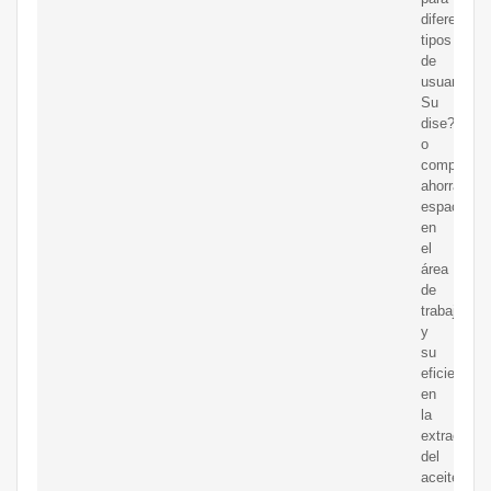
diferentes
tipos
de
usuarios.
Su
dise?
o
compacto
ahorra
espacio
en
el
área
de
trabajo
y
su
eficiencia
en
la
extracción
del
aceite