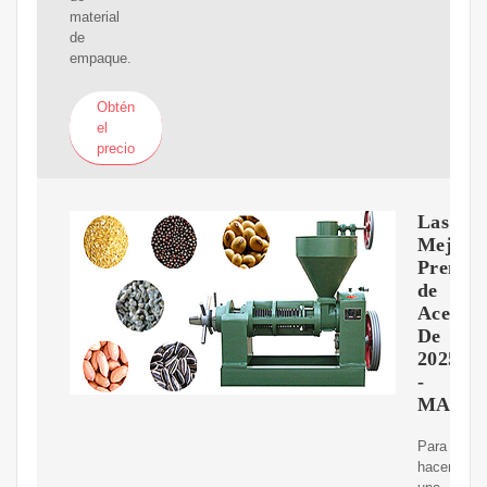
material
de
empaque.
Obtén
el
precio
Las
Mejore
Prensas
de
Aceite
De
2025
-
MACRO
Para
hacernos