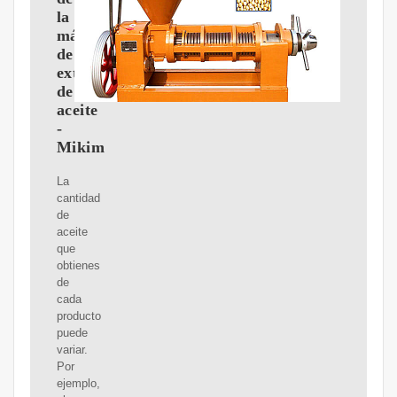
la
máquina
de
extracción
de
aceite
-
Mikim
La
cantidad
de
aceite
que
obtienes
de
cada
producto
puede
variar.
Por
ejemplo,