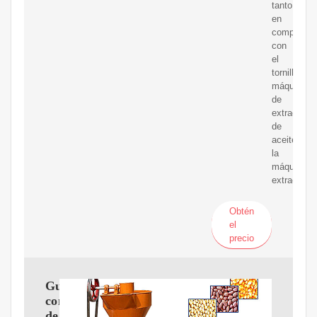
tanto,
en
comparaci
con
el
tornillo
máquina
de
extracción
de
aceite,
la
máquina
extractora
Obtén
el
precio
Guía
completa
de