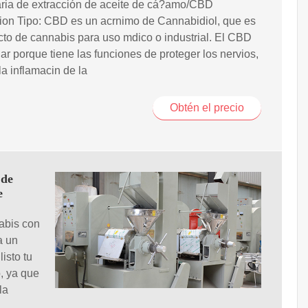
ria de extracción de aceite de cá?amo/CBD
ion Tipo: CBD es un acrnimo de Cannabidiol, que es
cto de cannabis para uso mdico o industrial. El CBD
ar porque tiene las funciones de proteger los nervios,
la inflamacin de la
Obtén el precio
 de
e
nabis con
a un
isto tu
o, ya que
la