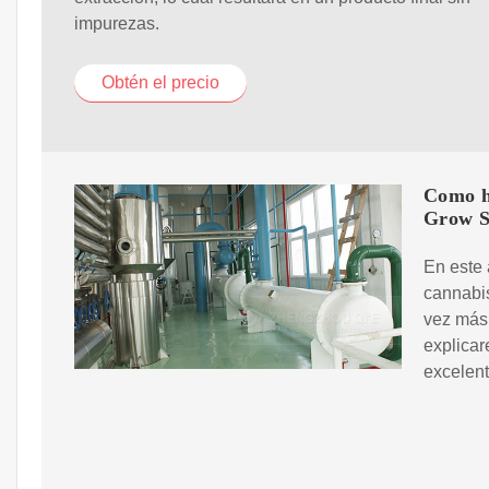
impurezas.
Obtén el precio
Como h
Grow 
En este 
cannabis
vez más
explicar
excelent