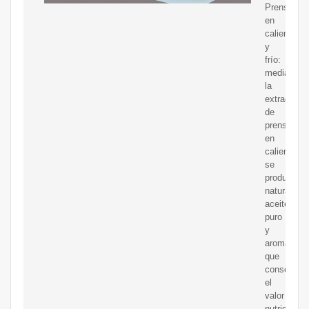
Prensado
en
caliente
y
frío:
mediante
la
extracción
de
prensado
en
caliente
se
produce
naturalmen
aceite
puro
y
aromático
que
conserva
el
valor
nutricional