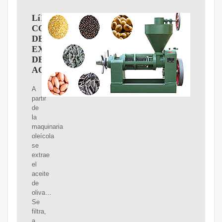
LíNEA
COMPLETA
DE
EXTRACCIóN
DE
ACEITE
A
partir
de
la
maquinaria
oleícola
se
extrae
el
aceite
de
oliva…
Se
filtra,
a