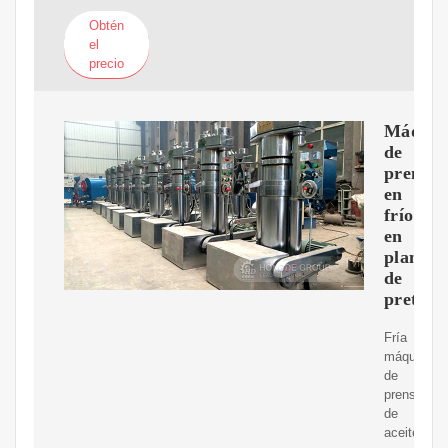
Obtén
el
precio
Máquin
de
prensa
en
frío
en
planta
de
pretrat
Fría
máquina
de
prensado
de
aceite