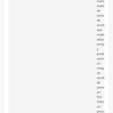
métodos
tradicional
de
extracción
de
aceite,
que
implican
altas
temperatur
y
productos
químicos,
un
máquina
de
aceite
de
prensa
en
frío
Utiliza
un
proceso