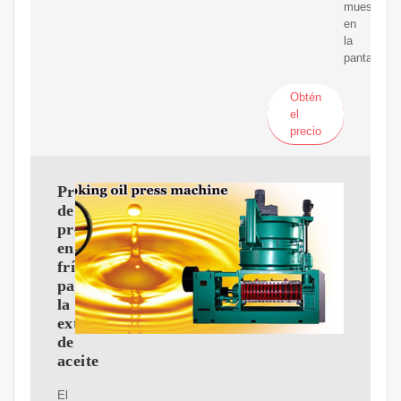
muestra
en
la
pantalla.
Obtén
el
precio
Proceso
de
prensado
en
frío
para
la
extracción
de
aceite
El