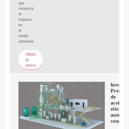
que
minimiza
el
impacto
en
el
medio
ambiente.
Obtén
el
precio
hzexun
Prensa
de
aceite
eléctric
automát
control