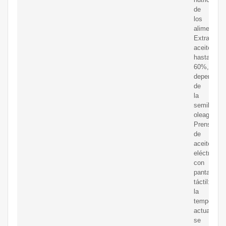
de
los
alimentos.
Extraiga
aceite
hasta
60%,
dependien
de
la
semilla
oleaginosa
Prensa
de
aceite
eléctrica
con
pantalla
táctil:
la
temperatur
actual
se