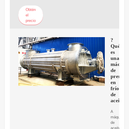
Obtén
el
precio
?
Qué
es
una
máquin
de
prensa
en
frío
de
aceite
A
máquina
de
aceite