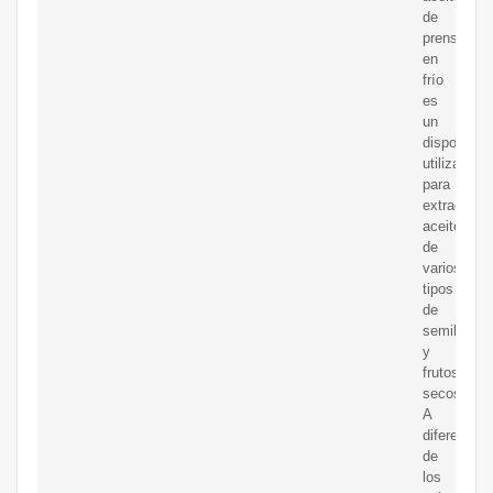
de
prensa
en
frío
es
un
dispositivo
utilizado
para
extraer
aceite
de
varios
tipos
de
semillas
y
frutos
secos.
A
diferencia
de
los