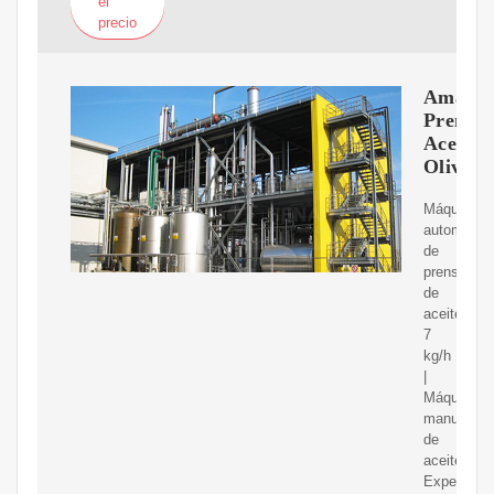
el
precio
Amazon
Prensa
Aceite
Oliva
Máquina
automática
de
prensado
de
aceite
7
kg/h
|
Máquina
manual
de
aceite
Expeller