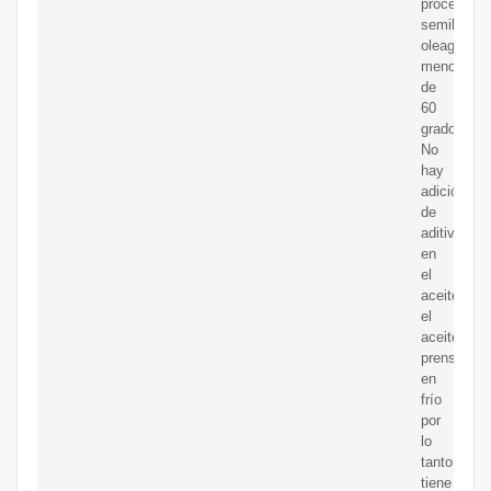
procesará
semillas
oleaginosa
menos
de
60
grados.
No
hay
adición
de
aditivos
en
el
aceite,
el
aceite
prensado
en
frío
por
lo
tanto
tiene