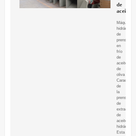
de
aceite
Máquina
hidráulica
de
prensado
en
frío
de
aceite
de
oliva
Característ
de
la
prensa
de
extracción
de
aceite
hidráulico.
Esta