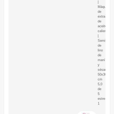
|
Máquina
de
extracción
de
aceite
caliente/frí
|
Semillas
de
lino
de
maní
y
sésamo,
50x30x18
cm
5,0
de
5
estrellas
1