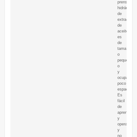
prensa
hidráulica
de
extracción
de
aceite
es
de
tama?
o
peque?
o
y
ocupa
poco
espacio.
Es
fácil
de
aprender
y
operar
y
no