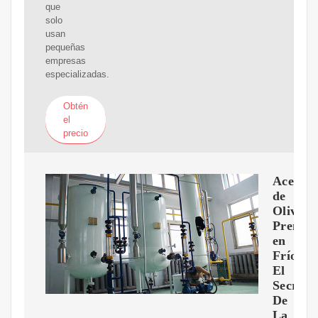
que
solo
usan
pequeñas
empresas
especializadas.
Obtén
el
precio
Aceite
de
Oliva
Prensa
en
Frío:
El
Secreto
De
La