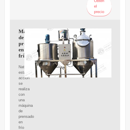
Obtén
el
precio
Máquina
de
prensado
en
frío
Naturalmente,
esta
acción
se
realiza
con
una
máquina
de
prensado
en
frío