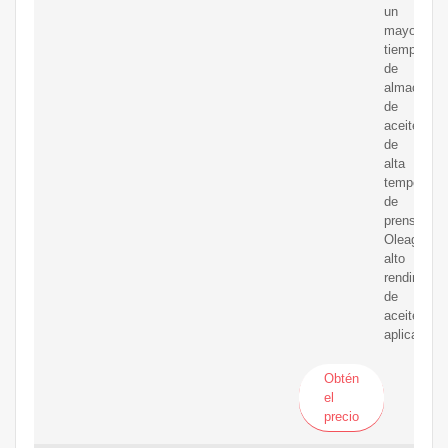
un
mayor
tiempo
de
almacenam
de
aceite
de
alta
temperatur
de
prensado.
Oleaginos
alto
rendimient
de
aceite
aplicables.
Obtén
el
precio