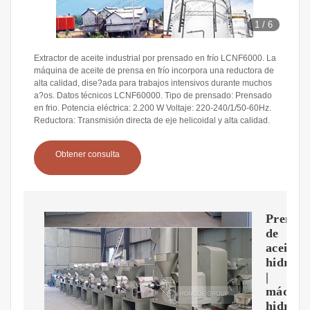
1
/
6
Extractor de aceite industrial por prensado en frío LCNF6000. La
máquina de aceite de prensa en frío incorpora una reductora de
alta calidad, dise?ada para trabajos intensivos durante muchos
a?os. Datos técnicos LCNF60000. Tipo de prensado: Prensado
en frio. Potencia eléctrica: 2.200 W Voltaje: 220-240/1/50-60Hz.
Reductora: Transmisión directa de eje helicoidal y alta calidad.
Obtener consulta
Prensa
de
aceite
hidrául
|
máquin
hidrául