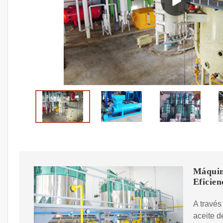
Máquin
Eficien
A travé
aceite d