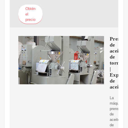
Obtén
el
precio
Prensa
de
aceite
de
tornillo
|
Expuls
de
aceite
La
máquina
prensadora
de
aceite
de