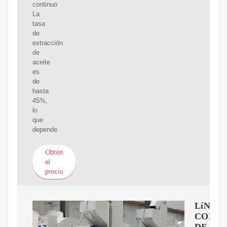
continuo
La
tasa
de
extracción
de
aceite
es
de
hasta
45%,
lo
que
depende
Obtén
el
precio
LíNEA
COMP
DE