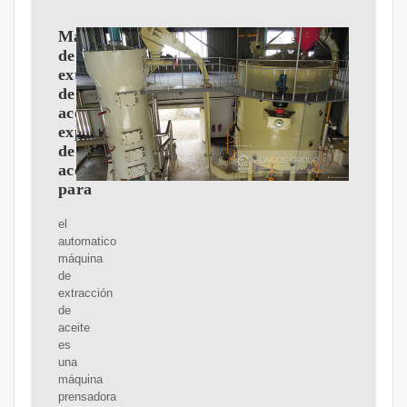
Máquina
de
extracción
de
aceite,
expulsor
de
aceite
para
el
automatico
máquina
de
extracción
de
aceite
es
una
máquina
prensadora