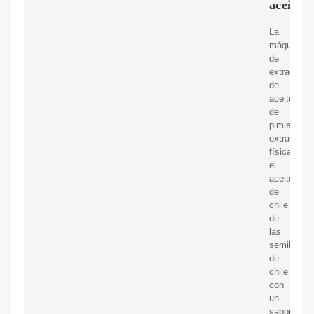
aceite
La
máquina
de
extracción
de
aceite
de
pimienta
extrae
físicament
el
aceite
de
chile
de
las
semillas
de
chile
con
un
sabor