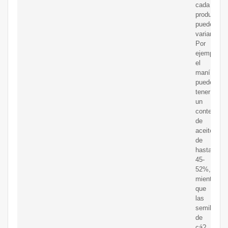
cada
producto
puede
variar.
Por
ejemplo,
el
maní
puede
tener
un
contenido
de
aceite
de
hasta
45-
52%,
mientras
que
las
semillas
de
cá?