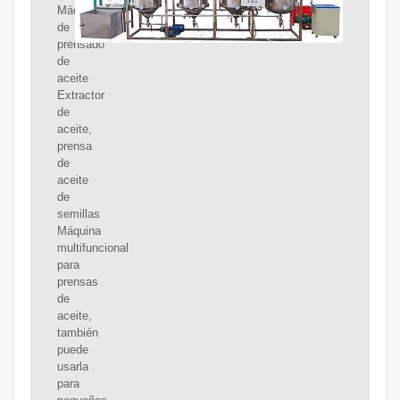
Máquina
de
prensado
de
aceite
Extractor
de
aceite,
prensa
de
aceite
de
semillas
Máquina
multifuncional
para
prensas
de
aceite,
también
puede
usarla
para