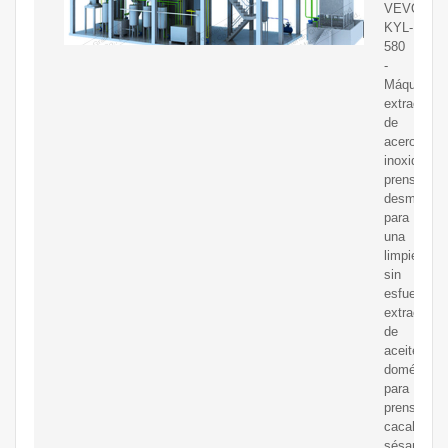
VEVOR
KYL-
580
-
Máquina
extractora
de
acero
inoxidable,
prensatela
desmontab
para
una
limpieza
sin
esfuerzo,
extractor
de
aceite
doméstico
para
prensar
cacahuete
sésamo,