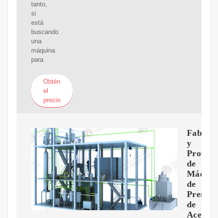
tanto,
si
está
buscando
una
máquina
para
Obtén
el
precio
Fabrica
y
Provee
de
Máquin
de
Prensa
de
Aceite