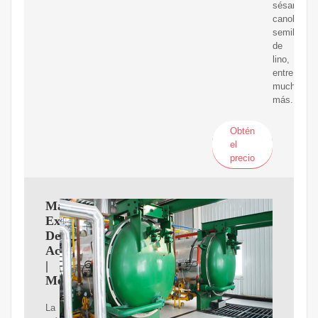
sésamo,
canola/col
semilla
de
lino,
entre
muchas
más.
Obtén
el
precio
Maquina
Extractora
De
Aceite
|
MercadoLibre
La