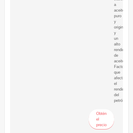
a
aceite
puro
y
original
y
un
alto
rendimient
de
aceite.
Factores
que
afectan
el
rendimient
del
petróleo.
Obtén
el
precio