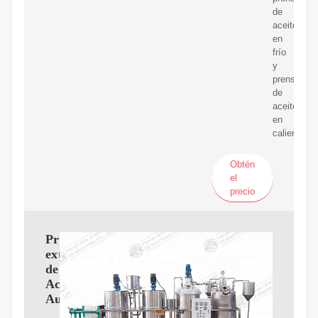
de
aceite
en
frío
y
prensas
de
aceite
en
caliente.
Obtén
el
precio
Prensa
extractor
de
Aceite
Automática