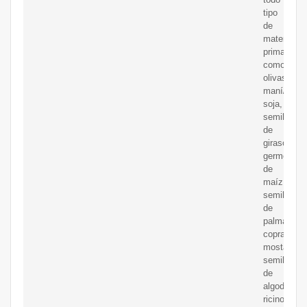
tipo
de
materia
prima,
como
olivas,
maní/caca
soja,
semilla
de
girasol,
germen
de
maíz,
semilla
de
palma,
copra,
mostaza,
semilla
de
algodón,
ricino,