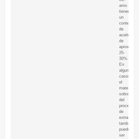
amo
tienen
un
contenido
de
aceite
de
aproximad
25-
30%.
En
algunos
casos,
el
material
sobrante
del
proceso
de
extracción
también
puede
ser