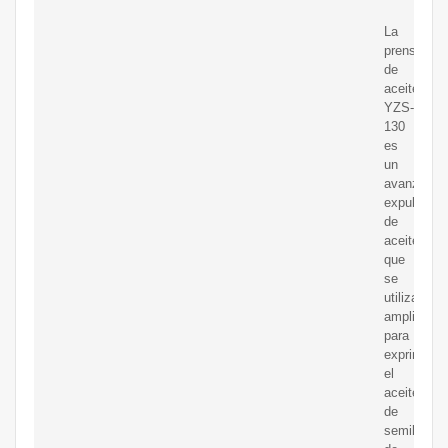
La
prensa
de
aceite
YZS-
130
es
un
avanzado
expulsor
de
aceite
que
se
utiliza
ampliamen
para
exprimir
el
aceite
de
semilla