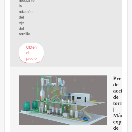
mediante
la
rotación
del
eje
del
tornillo.
Obtén
el
precio
Prensa
de
aceite
de
tornillo
|
Máquin
expulso
de