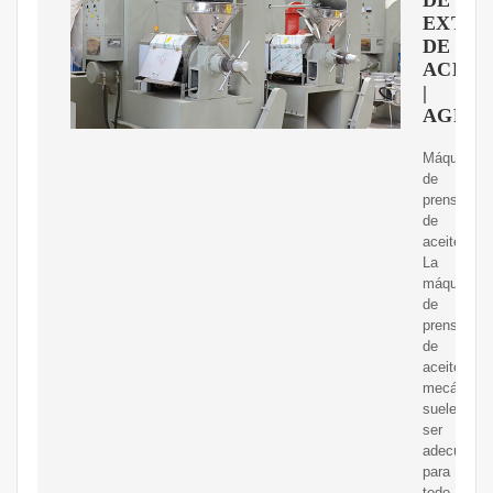
EXTRA
DE
ACEIT
|
AGROI
Máquina
de
prensa
de
aceite.
La
máquina
de
prensa
de
aceite
mecánica
suele
ser
adecuada
para
todo