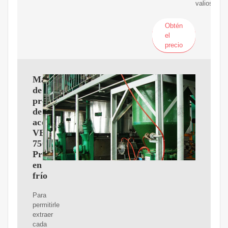
valioso.
Obtén
el
precio
Máquina
de
prensa
de
aceite
VEVOR
750W
Prensa
en
frío
Para
permitirle
extraer
cada