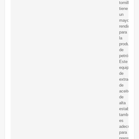
tornillo
tiene
un
mayor
rendimient
para
la
producción
de
petróleo.
Este
equipo
de
extracción
de
aceite
de
alta
estabilidad
también
es
adecuado
para
prensas