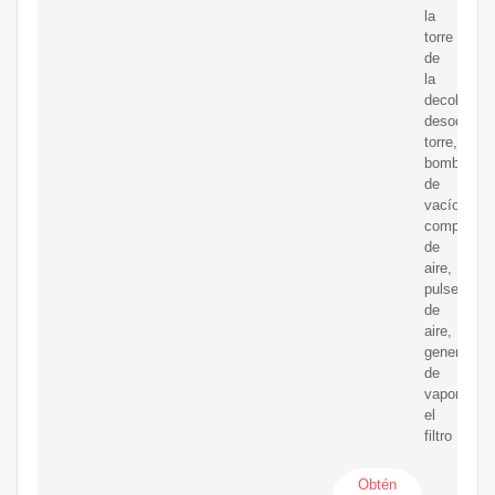
la
torre
de
la
decoloraci
desodoriza
torre,
bomba
de
vacío,
compresor
de
aire,
pulse
de
aire,
generador
de
vapor,
el
filtro
Obtén