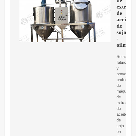
de
extracc
de
aceite
de
soja
-
oilmak
Somos
fabricantes
y
proveedor
profesiona
de
máquinas
de
extracción
de
aceite
de
soja
en