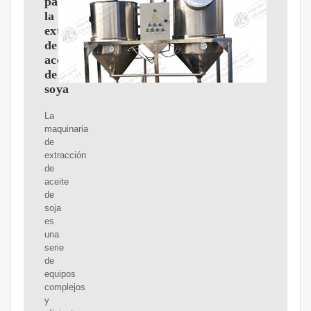
para
la
extracción
de
aceite
de
soya
La
maquinaria
de
extracción
de
aceite
de
soja
es
una
serie
de
equipos
complejos
y