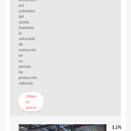
por
solventes
del
aceite.
Aumenta
la
velocidad
de
extracción
en
un
periodo
de
producción
reducido.
Obtén
el
precio
LíNEA