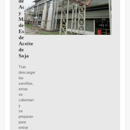
de
Aceite
y
Maquinas
de
Estrusado
de
Aceite
de
Soja
Tras
descargar
las
semillas,
estas
se
calientan
y
se
preparan
para
entrar