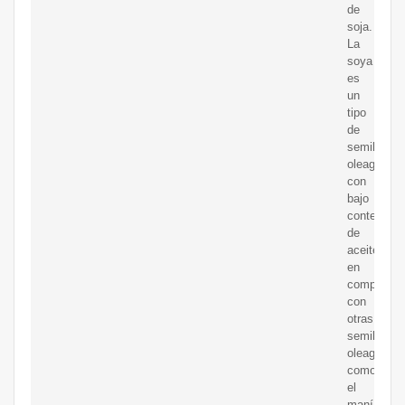
de
soja.
La
soya
es
un
tipo
de
semilla
oleaginosa
con
bajo
contenido
de
aceite
en
comparaci
con
otras
semillas
oleaginosa
como
el
maní,