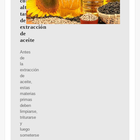
con
alta
tasa
de
extracción
de
aceite
Antes
de
la
extracción
de
aceite,
estas
materias
primas
deben
limpiarse,
triturarse
y
luego
someterse