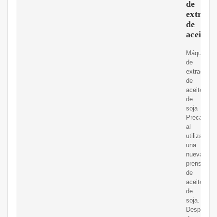
de
extracc
de
aceite
Máquina
de
extracción
de
aceite
de
soja
Precaucio
al
utilizar
una
nueva
prensa
de
aceite
de
soja.
Después