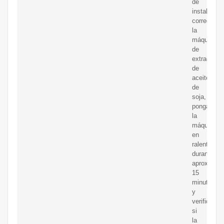
de
instalar
correctame
la
máquina
de
extracción
de
aceite
de
soja,
ponga
la
máquina
en
ralentí
durante
aproximad
15
minutos
y
verifique
si
la