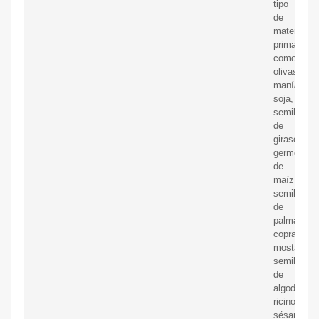
tipo
de
materia
prima,
como
olivas,
maní/caca
soja,
semilla
de
girasol,
germen
de
maíz,
semilla
de
palma,
copra,
mostaza,
semilla
de
algodón,
ricino,
sésamo,