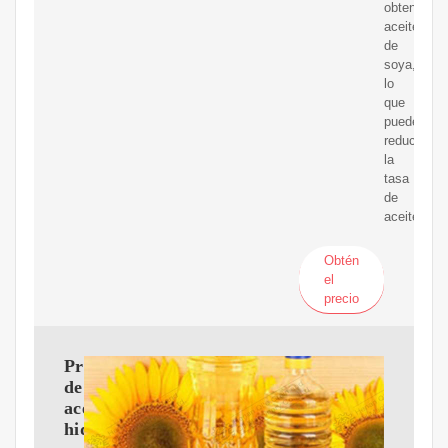
obtener
aceite
de
soya,
lo
que
puede
reducir
la
tasa
de
aceite
Obtén
el
precio
Prensa
de
aceite
hidráulica