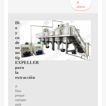
el
precio
Dise?
o
y
construcción
de
una
máquina
tipo
EXPELLER
para
la
extracción
A
Dios
porque
siempre
está