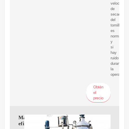
velocidad
de
secado
del
tornillo
es
normal
y
si
hay
ruido
durante
la
operación.
Obtén
el
precio
Maquinaria
eficiente