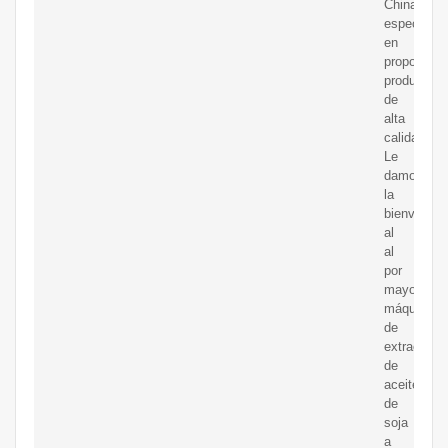
China,
especializ
en
proporcion
productos
de
alta
calidad.
Le
damos
la
bienvenida
al
al
por
mayor
máquina
de
extracción
de
aceite
de
soja
a