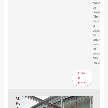
granel
de
nuestra
fábrica.
Para
la
consulta
de
precios,
póngase
en
contacto
con
nosotros.
Obtén
el
precio
Máquina
Extrusora