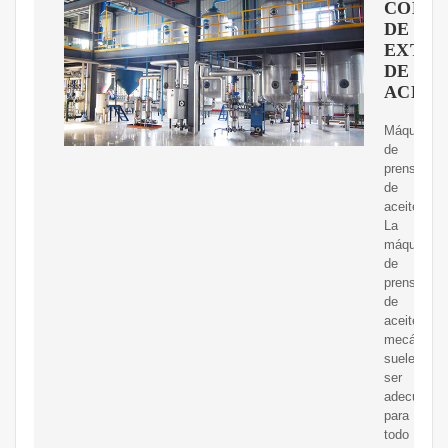
COMP
DE
EXTRA
DE
ACEIT
Máquina
de
prensa
de
aceite.
La
máquina
de
prensa
de
aceite
mecánica
suele
ser
adecuada
para
todo