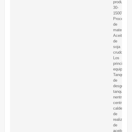
productiva:
30-
1500T/D
Procesami
de
materiales:
Aceite
de
soja
crudo
Los
principales
equipos:
Tanque
de
desgomado
tanque
nentralizin
centrifugar,
caldera
de
realización
de
aceite,