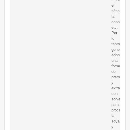
el
sésamo,
la
canola,
etc.
Por
lo
tanto,
generalme
adoptamos
una
forma
de
pretratami
y
extracción
con
solventes
para
procesar
la
soya
y