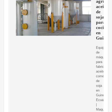
agrícol
aceite
de
soja
para
cocinar
en
Guinea
Equipo
de
máquina
para
fabricar
aceite
comestible
de
soja
en
Guinea
Ecuatorial
|
Maquinaria