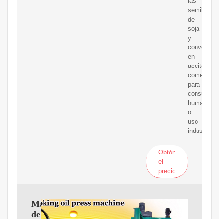
las
semillas
de
soja
y
convertirla
en
aceite
comestible
para
consumo
humano
o
uso
industrial.
Obtén
el
precio
Máquina
de