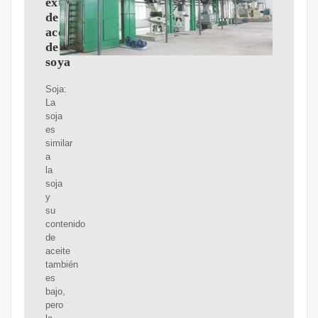
extracción
de
aceite
de
soya
Soja:
La
soja
es
similar
a
la
soja
y
su
contenido
de
aceite
también
es
bajo,
pero