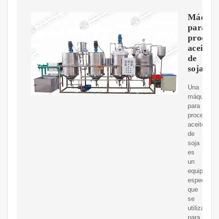
Máquin
para
procesa
aceite
de
soja
Una
máquina
para
procesar
aceite
de
soja
es
un
equipo
especializ
que
se
utiliza
para