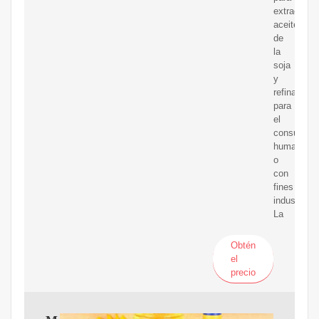
extraer
aceite
de
la
soja
y
refinarlo
para
el
consumo
humano
o
con
fines
industriale
La
Obtén
el
precio