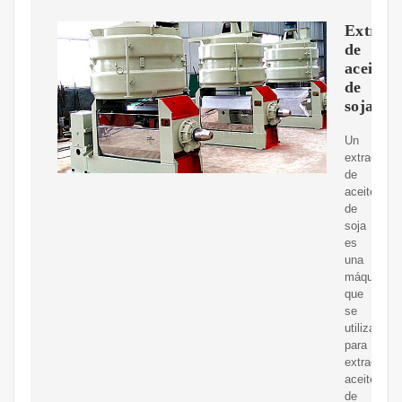
Extract
de
aceite
de
soja
Un
extractor
de
aceite
de
soja
es
una
máquina
que
se
utiliza
para
extraer
aceite
de