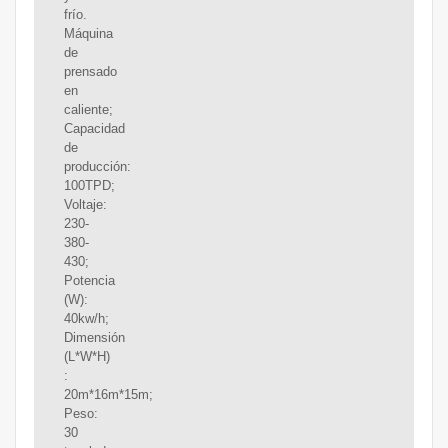
frío.
Máquina
de
prensado
en
caliente;
Capacidad
de
producción:
100TPD;
Voltaje:
230-
380-
430;
Potencia
(W):
40kw/h;
Dimensión
(L*W*H)
:
20m*16m*15m;
Peso:
30