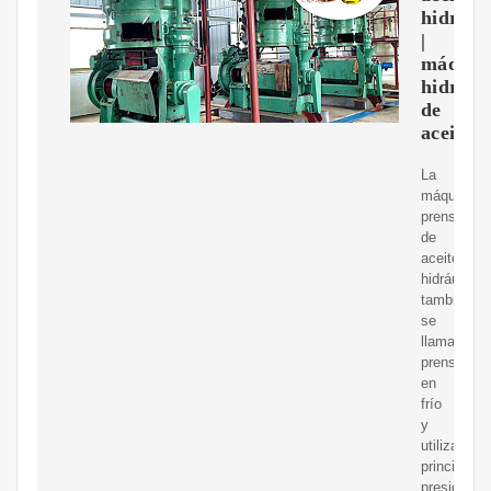
hidrául
|
máquin
hidrául
de
aceite
La
máquina
prensadora
de
aceite
hidráulico
también
se
llama
prensa
en
frío
y
utiliza
principalm
presión