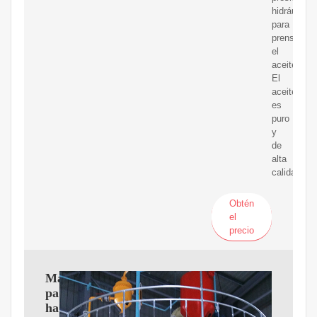
hidráulica
para
prensar
el
aceite.
El
aceite
es
puro
y
de
alta
calidad.
Obtén
el
precio
Maquina
para
hacer