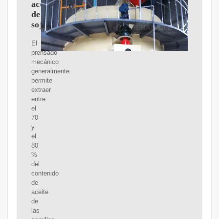
aceite
de
soja
El
prensado
mecánico
generalmente
permite
extraer
entre
el
70
y
el
80
%
del
contenido
de
aceite
de
las