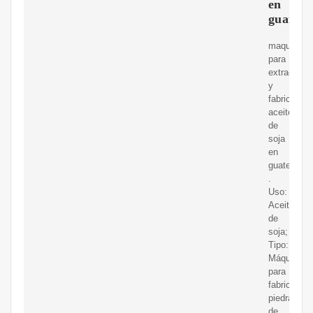
en
guatem
maquina
para
extraer
y
fabricar
aceite
de
soja
en
guatemala
.
Uso:
Aceite
de
soja;
Tipo:
Máquina
para
fabricar
piedra
de