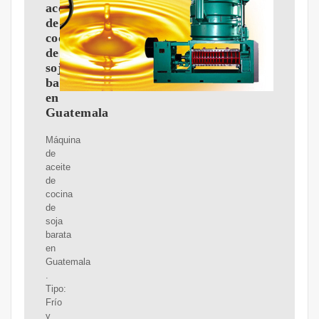
aceite
de
cocina
de
soja
barata
en
Guatemala
Máquina
de
aceite
de
cocina
de
soja
barata
en
Guatemala
.
Tipo:
Frío
y