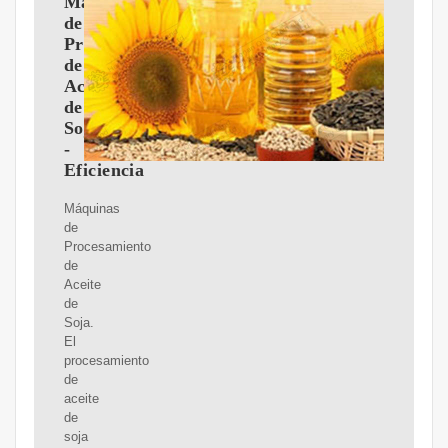
Máquinas
de
Procesamiento
de
Aceite
de
Soja
-
Eficiencia
Máquinas
de
Procesamiento
de
Aceite
de
Soja.
El
procesamiento
de
aceite
de
soja