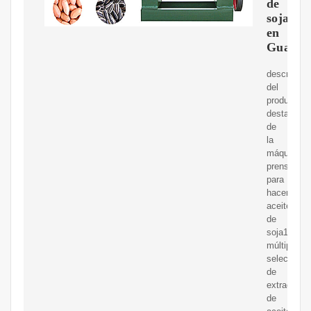
de
soja
en
Guatem
descripció
del
productoca
destacada
de
la
máquina
prensadora
para
hacer
aceite
de
soja1,
múltiples
seleccione
de
extractore
de