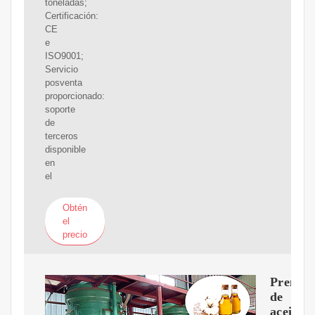
toneladas;
Certificación:
CE
e
ISO9001;
Servicio
posventa
proporcionado:
soporte
de
terceros
disponible
en
el
Obtén
el
precio
Prensa
de
aceite