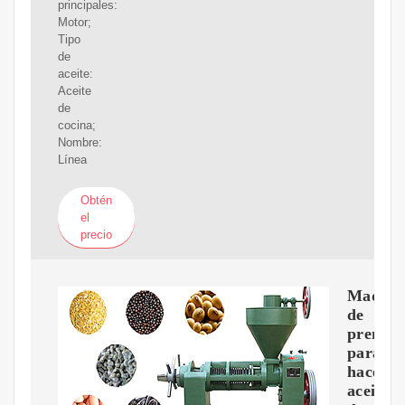
principales:
Motor;
Tipo
de
aceite:
Aceite
de
cocina;
Nombre:
Línea
Obtén
el
precio
Maquin
de
prensa
para
hacer
aceite