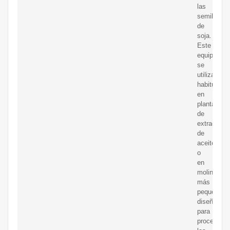
las
semillas
de
soja.
Este
equipo
se
utiliza
habitualme
en
plantas
de
extracción
de
aceite
o
en
molinos
más
pequeños
diseñados
para
procesar