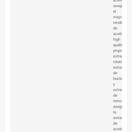
aceite
aseguran
el
mayor
rendimient
de
aceite.
high
quality
proporcion
extractor
rotatorio,
extractor
de
bucle
y
extractor
de
remolque,
asegurand
la
extracción
de
aceite