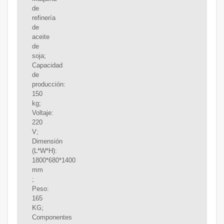
de
refinería
de
aceite
de
soja;
Capacidad
de
producción:
150
kg;
Voltaje:
220
V;
Dimensión
(L*W*H):
1800*680*1400
mm
;
Peso:
165
KG;
Componentes