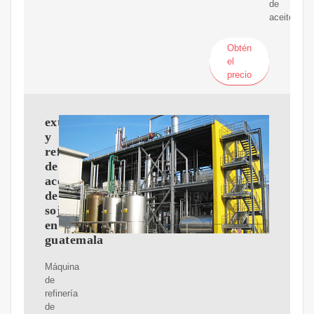
de
aceite
Obtén
el
precio
extractor
y
refineria
de
aceite
de
soja
en
guatemala
Máquina
de
refinería
de