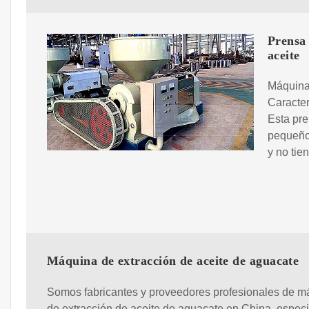
Prensa 
aceite
Máquina 
Caracter
Esta pre
pequeño 
y no tie
Máquina de extracción de aceite de aguacate
Somos fabricantes y proveedores profesionales de m
de extracción de aceite de aguacate en China, espec