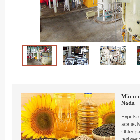
Máquin
Nadu
Expulsor
aceite. 
Obtenga 
resisten