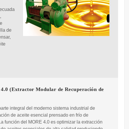
decuada
,
de
lla de
ensar,
ite
.0 (Extractor Modular de Recuperación de
arte integral del moderno sistema industrial de
ción de aceite esencial prensado en frío de
.La función del MORE 4.0 es optimizar la extracción
 de aceites esenciales de alta calidad produciendo