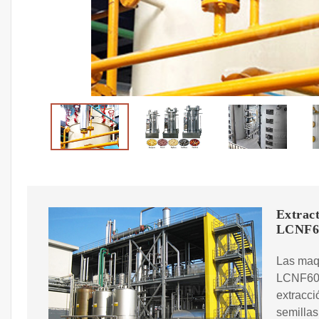
Extract
LCNF6
Las maqu
LCNF600
extracci
semillas