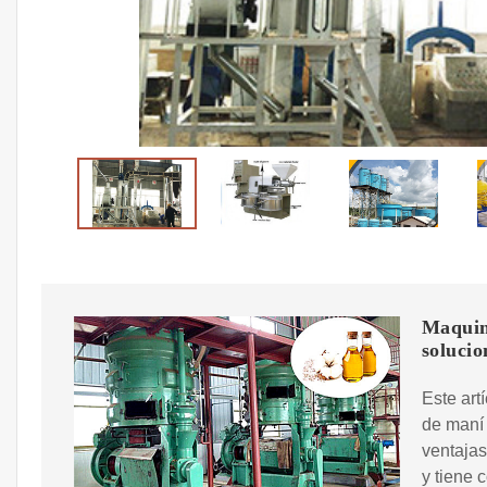
Maquina
solucio
Este art
de maní 
ventajas
y tiene 