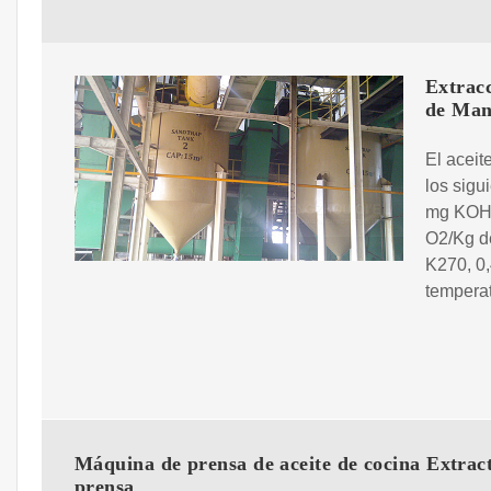
Extracc
de Man
El aceit
los sigu
mg KOH/g
O2/Kg de
K270, 0,
tempera
Máquina de prensa de aceite de cocina Extrac
prensa