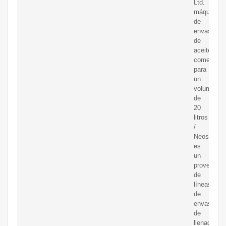
Ltd.
máquina
de
envasado
de
aceite
comestible
para
un
volumen
de
20
litros
/
Neostarpa
es
un
proveedor
de
líneas
de
envasado
de
llenado