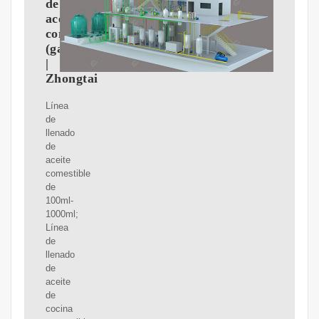
de
aceite
comestible
(galones)
|
Zhongtai
Línea
de
llenado
de
aceite
comestible
de
100ml-
1000ml;
Línea
de
llenado
de
aceite
de
cocina