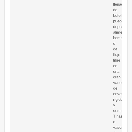
llenado
de
botellas-
pueden
depositar
alimentos
bombeable
o
de
flujo
libre
en
una
gran
variedad
de
envases
rígidos
y
semirrígido
Tinas
o
vasos