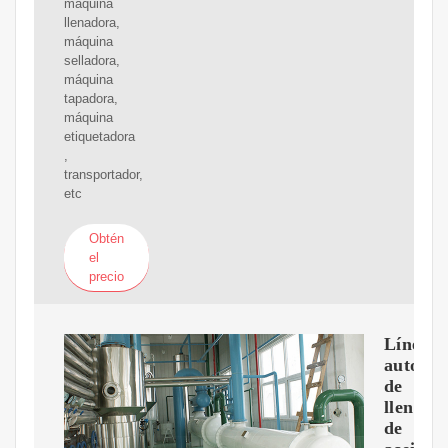
máquina
llenadora,
máquina
selladora,
máquina
tapadora,
máquina
etiquetadora
,
transportador,
etc
Obtén
el
precio
Línea
automát
de
llenado
de