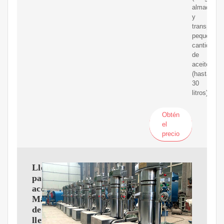
almacenar
y
transportar
pequeñas
cantidades
de
aceite
(hasta
30
litros).
Obtén
el
precio
Llenadora
para
aceite,
Máquina
de
llenado