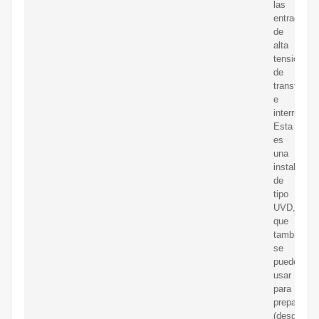
las
entradas
de
alta
tensión
de
transforma
e
interruptor
Esta
es
una
instalación
de
tipo
UVD,
que
también
se
puede
usar
para
preparar
(desgasific