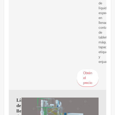
de
líquidos,
especializ
en
llenadoras,
contadores
de
tabletas,
máquinas
tapadoras,
etiquetado
y
enjuagado
Obtén
el
precio
Línea
de
llenado