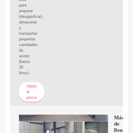
para
preparar
(desgasificar),
almacenar
y
transportar
pequeñas
cantidades
de
aceite
(hasta
30
litros).
Obtén
el
precio
Máquin
de
llenado