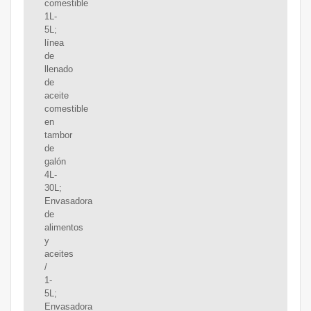
comestible
1L-
5L;
línea
de
llenado
de
aceite
comestible
en
tambor
de
galón
4L-
30L;
Envasadora
de
alimentos
y
aceites
/
1-
5L;
Envasadora