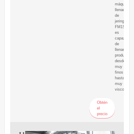
máquina
llenadora
de
jeringa
FM1S
es
capaz
de
llenar
productos
desde
muy
finos
hasta
muy
viscosos.
Obtén
el
precio