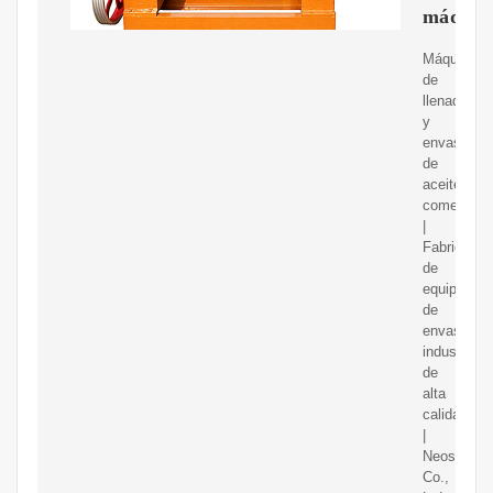
máquin
Máquina
de
llenado
y
envasado
de
aceite
comestible
|
Fabricante
de
equipos
de
envasado
industrial
de
alta
calidad
|
Neostarpa
Co.,