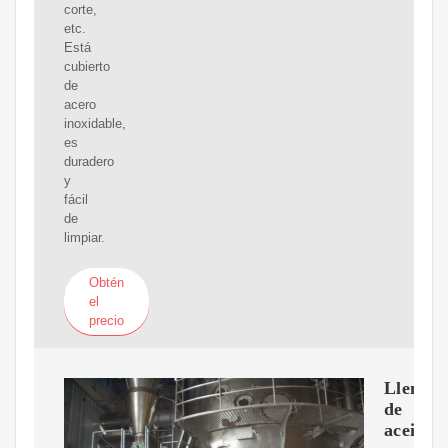
corte,
etc.
Está
cubierto
de
acero
inoxidable,
es
duradero
y
fácil
de
limpiar.
Obtén
el
precio
Llenad
de
aceite