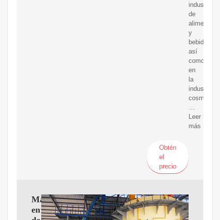
industria
de
alimentos
y
bebidas,
así
como
en
la
industria
cosmética,
…
Leer
más
Obtén
el
precio
Máquina
envasadora