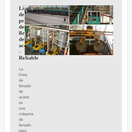
Línea
de
producción
de
llenado
de
aceite
-
Reliable
La
línea
de
llenado
de
aceite
es
una
máquina
de
llenado
para