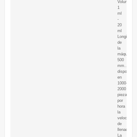
Volumen:
1
ml
-
20
ml
Longitud
de
la
máquina:
500
mm...
disponible
en
1000-
2000
piezas
por
hora
la
velocidad
de
llenado.
La