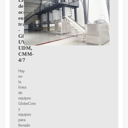
Llenado
de
aceite
en
transformador
-
GlobeCore
UVD,
UDM,
CMM-
4/7
Hay
en
la
línea
de
equipos
GlobeCore
y
equipos
para
llenado