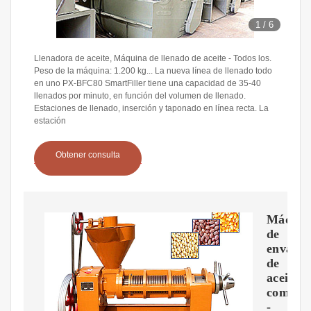
1
/
6
Llenadora de aceite, Máquina de llenado de aceite - Todos los.
Peso de la máquina: 1.200 kg... La nueva línea de llenado todo
en uno PX-BFC80 SmartFiller tiene una capacidad de 35-40
llenados por minuto, en función del volumen de llenado.
Estaciones de llenado, inserción y taponado en línea recta. La
estación
Obtener consulta
Máquin
de
envasa
de
aceite
comesti
-