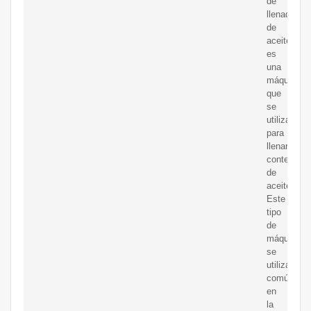
de
llenado
de
aceite
es
una
máquina
que
se
utiliza
para
llenar
contenedo
de
aceite.
Este
tipo
de
máquina
se
utiliza
comúnmen
en
la