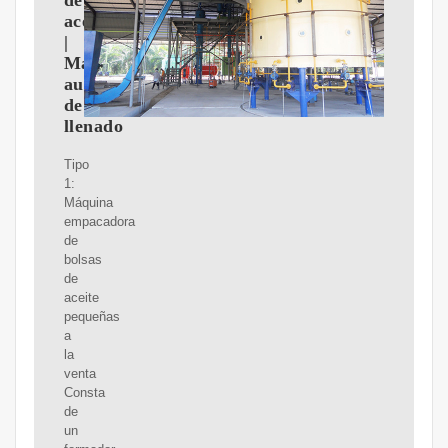
de
aceite
|
Máquina
automática
de
llenado
Tipo
1:
Máquina
empacadora
de
bolsas
de
aceite
pequeñas
a
la
venta
Consta
de
un