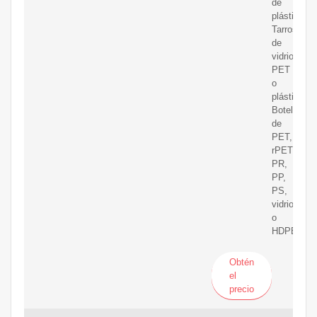
de
plástico;
Tarros
de
vidrio,
PET
o
plástico;
Botellas
de
PET,
rPET,
PR,
PP,
PS,
vidrio
o
HDPE
Obtén
el
precio