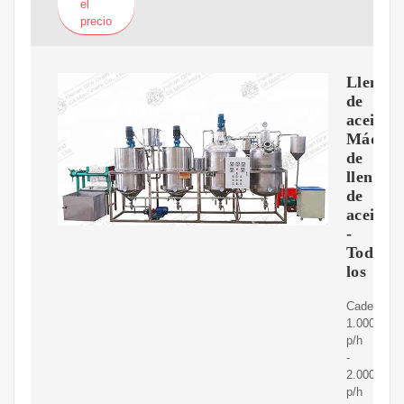
el
precio
Llenad
de
aceite,
Máquin
de
llenado
de
aceite
-
Todos
los
Cadencia:
1.000
p/h
-
2.000
p/h