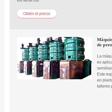
los tama?os.
Obtén el precio
Máquin
de pren
La máqu
es aplic
semillas
Este ex
en plant
talleres 