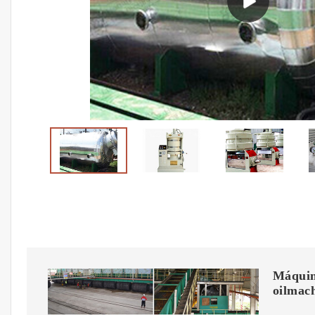
Máquin
oilmac