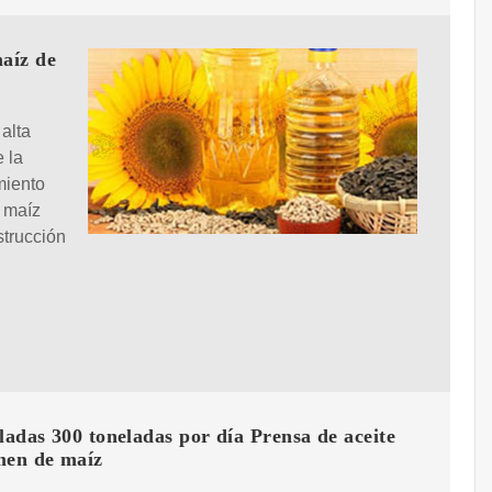
aíz de
alta
 la
miento
e maíz
strucción
ladas 300 toneladas por día Prensa de aceite
men de maíz