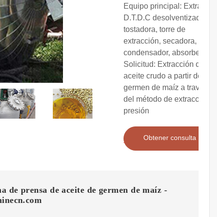
Equipo principal: Extractor,
D.T.D.C desolventizador-
tostadora, torre de
extracción, secadora,
condensador, absorbedor
Solicitud: Extracción de
aceite crudo a partir de
germen de maíz a través
del método de extracción a
presión
Obtener consulta
a de prensa de aceite de germen de maíz -
hinecn.com