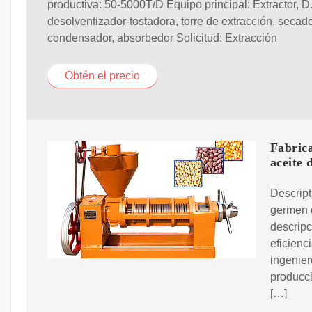
productiva: 50-5000T/D Equipo principal: Extractor, D
desolventizador-tostadora, torre de extracción, secado
condensador, absorbedor Solicitud: Extracción
Obtén el precio
Fabrica
aceite 
Descript
germen d
descripc
eficienc
ingenier
producci
[…]