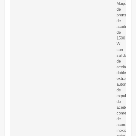
Máquina
de
prensa
de
aceite
de
1500
W
con
salidas
de
aceite
dobles,
extractor
automático
de
expulsor
de
aceite
comercial
de
acero
inoxidable,