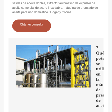
salidas de aceite dobles, extractor automático de expulsor de
aceite comercial de acero inoxidable, máquina de prensado de
aceite para uso doméstico : Hogar y Cocina
Obtener consulta
?
Qué
potenci
se
utiliza
en
la
máquin
de
prensa
de
aceite