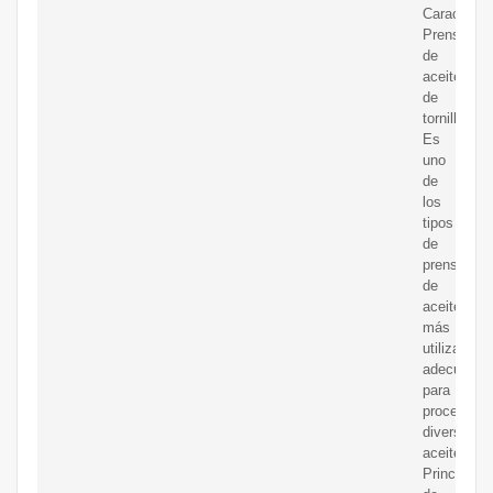
Característ
Prensa
de
aceite
de
tornillo
Es
uno
de
los
tipos
de
prensas
de
aceite
más
utilizados,
adecuado
para
procesar
diversos
aceites.
Principio