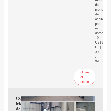
máquina
de
prensado
de
aceite
para
uso
doméstico
10
US$395.99
US$
395
.
99
Obtén
el
precio
CGOLDENWALL
Máquina
de