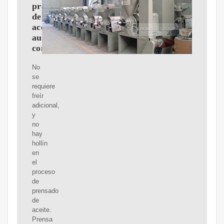
prensa
de
aceite
automática
comercial
No
se
requiere
freír
adicional,
y
no
hay
hollín
en
el
proceso
de
prensado
de
aceite.
Prensa