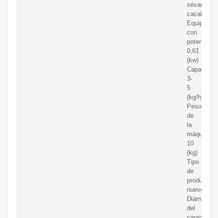
sésamo,
cacahuete
Equipado
con
potencia:
0,61
(kw)
Capacidad
3-
5
(kg/h)
Peso
de
la
máquina:
10
(kg)
Tipo
de
producto:
nuevo
Diámetro
del
caracol: