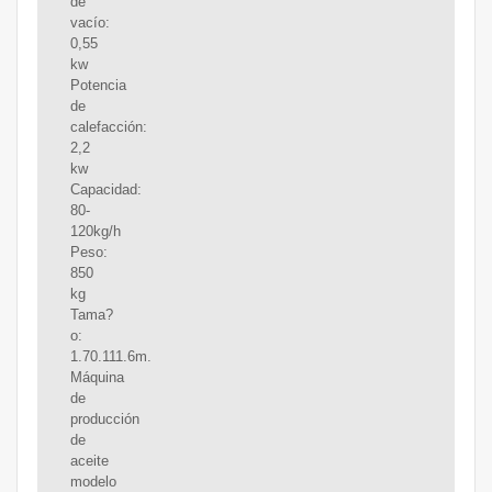
de
vacío:
0,55
kw
Potencia
de
calefacción:
2,2
kw
Capacidad:
80-
120kg/h
Peso:
850
kg
Tama?
o:
1.70.111.6m.
Máquina
de
producción
de
aceite
modelo