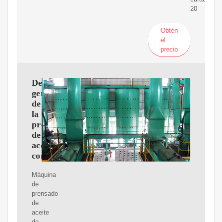
20
Obtén
el
precio
Descripción
general
de
la
prensa
de
aceite
comercial
Máquina
de
prensado
de
aceite
de