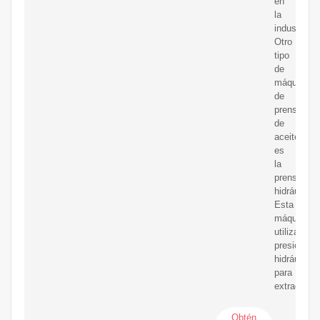
en
la
industria.
Otro
tipo
de
máquina
de
prensa
de
aceite
es
la
prensa
hidráulica.
Esta
máquina
utiliza
presión
hidráulica
para
extraer
Obtén