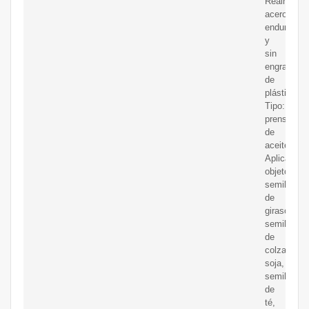
Realmente
acero
endurecido
y
sin
engranajes
de
plástico
Tipo:
prensa
de
aceite
Aplicable
objetos:
semillas
de
girasol,
semillas
de
colza,
soja,
semillas
de
té,