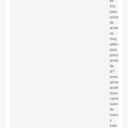
en
frío
para
extracción
de
aceite
es
muy
adecuada
para
prensar
aceite
de
pi?
ones,
almendras,
aceitunas,
nueces,
camelia,
nueces
de
macadamia
y
todo