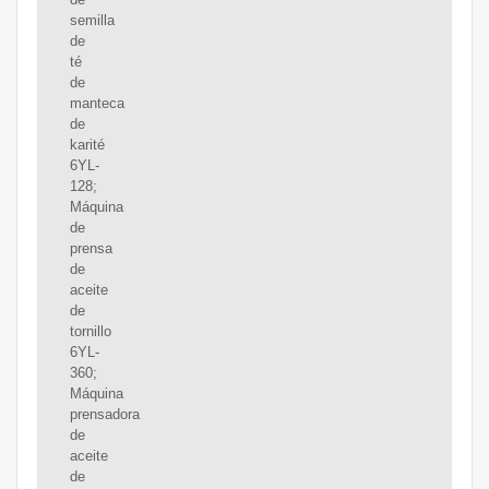
semilla
de
té
de
manteca
de
karité
6YL-
128;
Máquina
de
prensa
de
aceite
de
tornillo
6YL-
360;
Máquina
prensadora
de
aceite
de