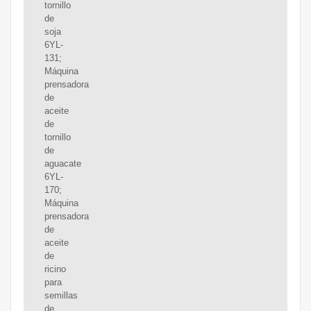
tornillo
de
soja
6YL-
131;
Máquina
prensadora
de
aceite
de
tornillo
de
aguacate
6YL-
170;
Máquina
prensadora
de
aceite
de
ricino
para
semillas
de