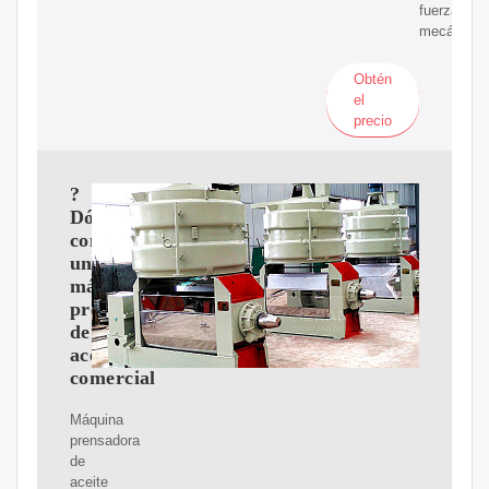
fuerza
mecánica.
Obtén
el
precio
?
Dónde
comprar
una
máquina
prensadora
de
aceite
comercial
Máquina
prensadora
de
aceite