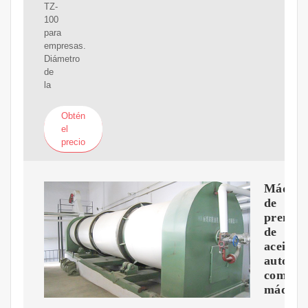
TZ-
100
para
empresas.
Diámetro
de
la
Obtén
el
precio
Máquin
de
prensa
de
aceite
automát
comerci
máquin