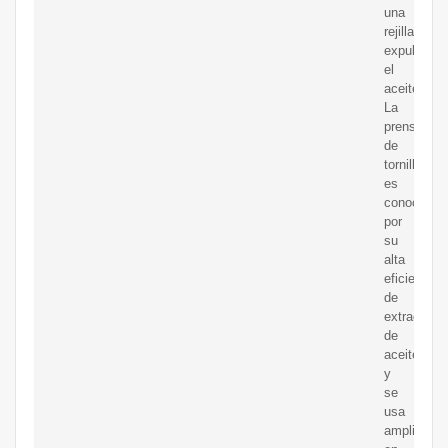
una
rejilla,
expulsand
el
aceite.
La
prensa
de
tornillo
es
conocida
por
su
alta
eficiencia
de
extracción
de
aceite
y
se
usa
ampliamen