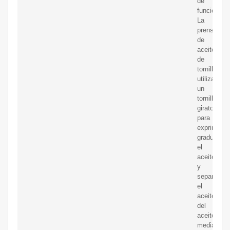
de
funcionami
La
prensa
de
aceite
de
tornillo
utiliza
un
tornillo
giratorio
para
exprimir
gradualme
el
aceite
y
separa
el
aceite
del
aceite
mediante