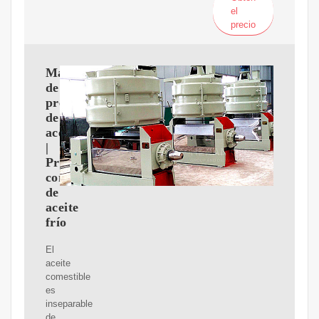
el
precio
Máquina
de
prensa
de
aceite
|
Prensa
comercial
de
aceite
frío
El
aceite
comestible
es
inseparable
de