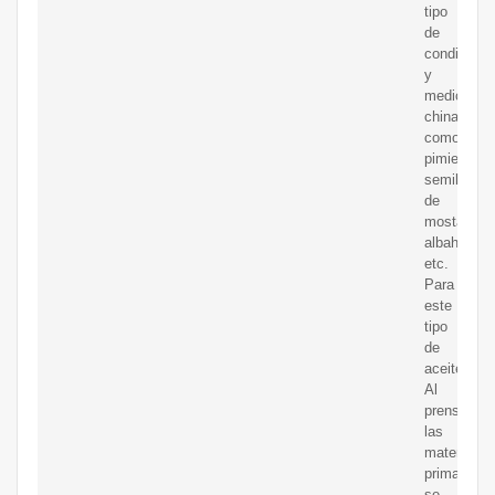
tipo
de
condiment
y
medicinas
chinas
como
pimienta,
semilla
de
mostaza,
albahaca,
etc.
Para
este
tipo
de
aceite
Al
prensar,
las
materias
primas
se