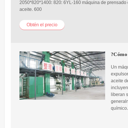
2050*820*1400: 820: 6YL-160 máquina de prensado
aceite. 600
Obtén el precio
?Cómo 
Un máqu
expulsor 
aceite d
incluyen
liberan 
generalm
químico.