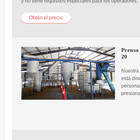
y no tiene requisitos especiales para los operadores.
Obtén el precio
Prensa 
20
Nuestra 
está dis
persona
presiona