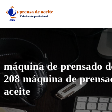
Skip
to
content
máquina de prensado de
208 máquina de prensa
aceite