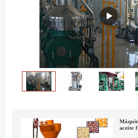
Máquina
aceite f