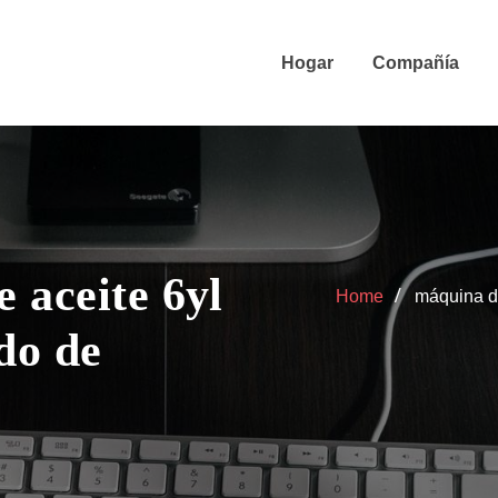
Hogar
Compañía
 aceite 6yl
Home
máquina d
do de