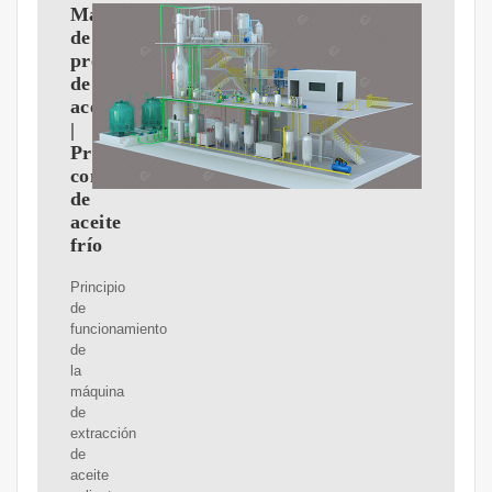
Máquina
de
prensa
de
aceite
|
Prensa
comercial
de
aceite
frío
Principio
de
funcionamiento
de
la
máquina
de
extracción
de
aceite