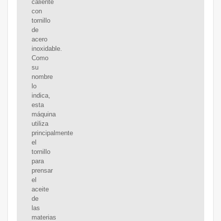
caliente
con
tornillo
de
acero
inoxidable.
Como
su
nombre
lo
indica,
esta
máquina
utiliza
principalmente
el
tornillo
para
prensar
el
aceite
de
las
materias