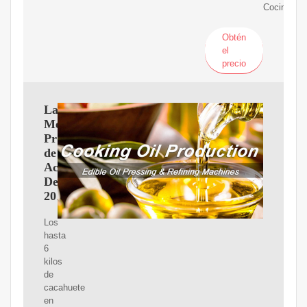
Cocina
Obtén
el
precio
Las
Mejores
Prensas
de
Aceite
De
2025
Los
hasta
6
kilos
de
cacahuete
en