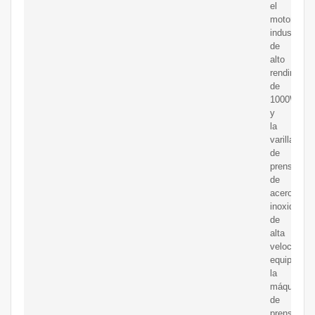
el
motor
industrial
de
alto
rendimient
de
1000W
y
la
varilla
de
prensado
de
acero
inoxidable
de
alta
velocidad
equipada,
la
máquina
de
prensado