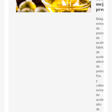
mejora
prensa
Máquina
extractora
de
prensa
de
aceite,
fabricante
de
aceite
eléctrico
de
prensa
fría
y
caliente,
extractor
de
aceite
alto
de