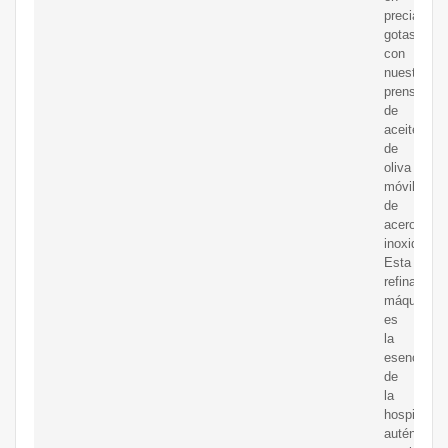
preciadas
gotas
con
nuestra
prensa
de
aceite
de
oliva
móvil
de
acero
inoxidable.
Esta
refinada
máquina
es
la
esencia
de
la
hospitalida
auténtica