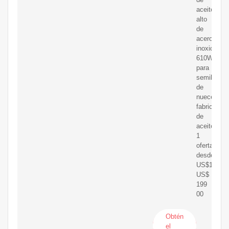
aceite
alto
de
acero
inoxidable
610W
para
semillas
de
nueces,
fabricante
de
aceite
1
oferta
desde
US$19900
US$
199
00
Obtén
el