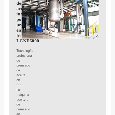
de
aceite
industrial
por
prensado
en
frío
LCNF6000
Tecnología
profesional
de
prensado
de
aceite
en
frío
La
máquina
aceitera
de
prensado
en