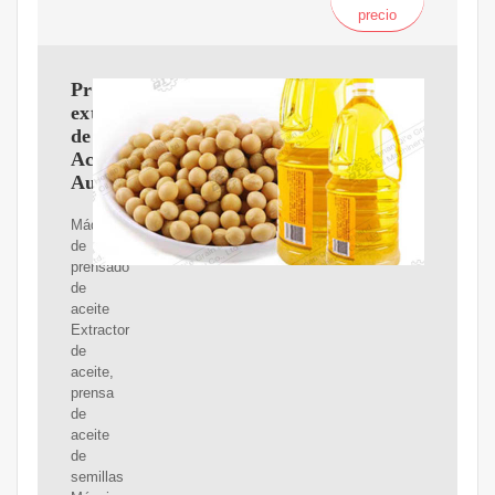
precio
Prensa
extractor
de
Aceite
Automática
Máquina
de
prensado
de
aceite
Extractor
de
aceite,
prensa
de
aceite
de
semillas