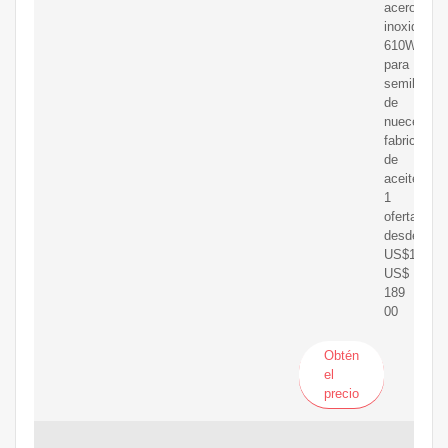
acero
inoxidable
610W
para
semillas
de
nueces,
fabricante
de
aceite
1
oferta
desde
US$18900
US$
189
00
Obtén
el
precio