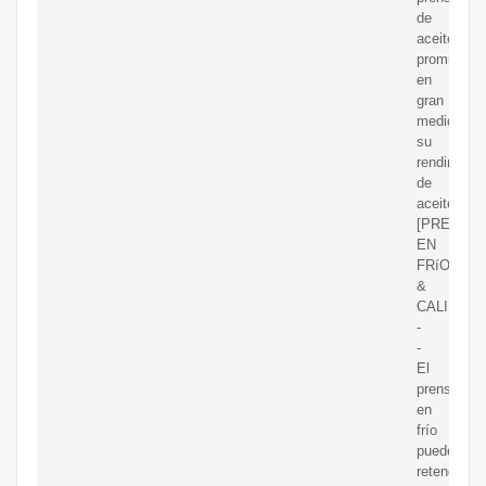
de
aceite
promueve
en
gran
medida
su
rendimient
de
aceite.
[PRENSA
EN
FRíO
&
CALIENTE
-
-
El
prensa
en
frío
puede
retener