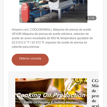
1
/
6
Amazon.com: CGOLDENWALL Máquina de prensa de aceite.
VEVOR Máquina de prensa de aceite eléctrica, extractor de
aceite de acero inoxidable de 850 W, temperatura ajustable de
32.0-572.0 °F / 32-572 ℉, expulsor de aceite de prensa en
caliente para prensar
Obtener consulta
CGOL
Máquin
de
prensa
de
aceite