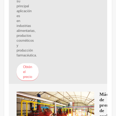
su
principal
aplicación
es
en
industrias
alimentarias,
productos
cosméticos
y
producción
farmacéutica.
Obtén
el
precio
Máquin
de
prensa
de
aceite