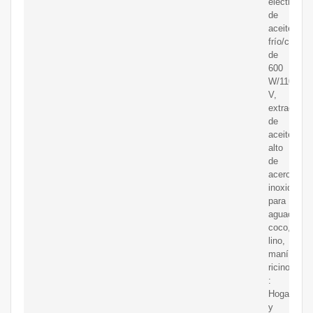
eléctrica
de
aceite
frío/calient
de
600
W/110
V,
extractor
de
aceite
alto
de
acero
inoxidable
para
aguacate,
coco,
lino,
maní,
ricino,
:
Hogar
y