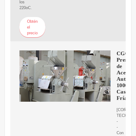
los
220oC.
Obtén
el
precio
CGOL
Prensa
de
Aceite
Automá
1000W
Casa
Fría
[CORE
TECHNOL
-
-
Con