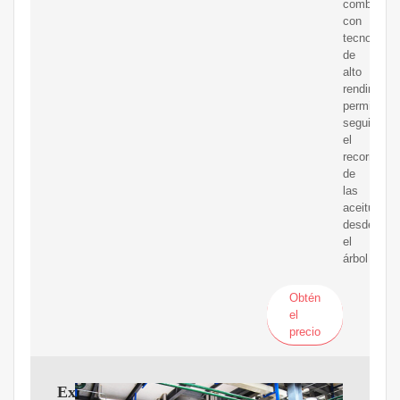
combinada
con
tecnología
de
alto
rendimient
permitiénd
seguir
el
recorrido
de
las
aceitunas
desde
el
árbol
Obtén
el
precio
Extractor