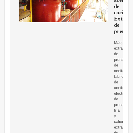
de
cocina
Extract
de
prensa
Máquina
extractora
de
prensa
de
aceite,
fabricante
de
aceite
eléctrico
de
prensa
fría
y
caliente,
extractor
de