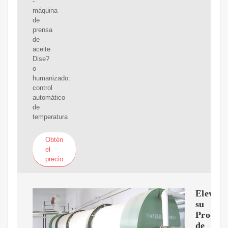
-
máquina
de
prensa
de
aceite
Dise?
o
humanizado:
control
automático
de
temperatura
Obtén
el
precio
Eleve
su
Produc
de