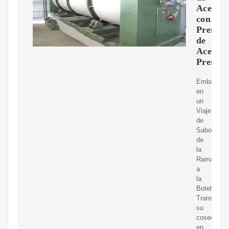
Aceite
con
Prensas
de
Aceite
Premi
Embarque
en
un
Viaje
de
Sabor
de
la
Rama
a
la
Botella:
Transform
su
cosecha
en