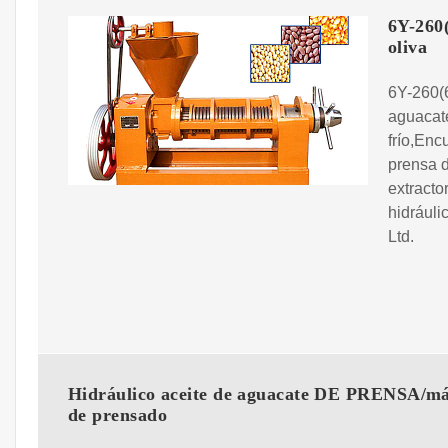
6Y-260
oliva
6Y-260(6
aguacate
frío,Enc
prensa 
extracto
hidráuli
Ltd.
Hidráulico aceite de aguacate DE PRENSA/m
de prensado