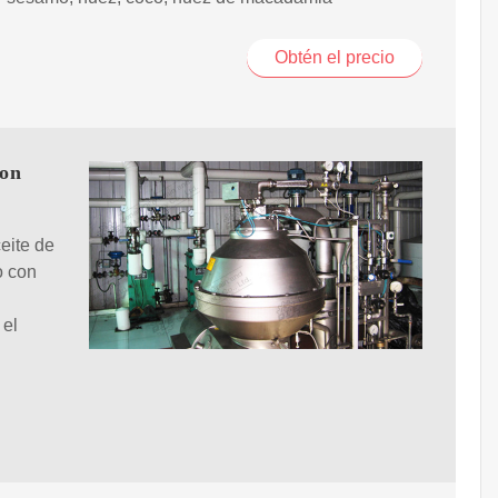
Obtén el precio
con
eite de
o con
 el