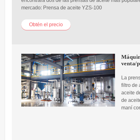
encontrará dos de las prensas de aceite más popular
mercado: Prensa de aceite YZS-100
Obtén el precio
Máquina
venta/p
La prens
filtro de
aceite d
de aceit
maní co