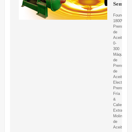
Semilla
FoundGo
1800W
Prensa
de
Aceite
0-
300
Máquina
de
Prensa
de
Aceite
Electrónic
Prensa
Fría
&
Caliente
Extractor
Molinillo
de
Aceite