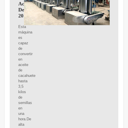
Aceite
De
2025
Esta
máquina
es
capaz
de
convertir
en
aceite
de
cacahuete
hasta
3,5
kilos
de
semillas
en
una
hora.De
alta