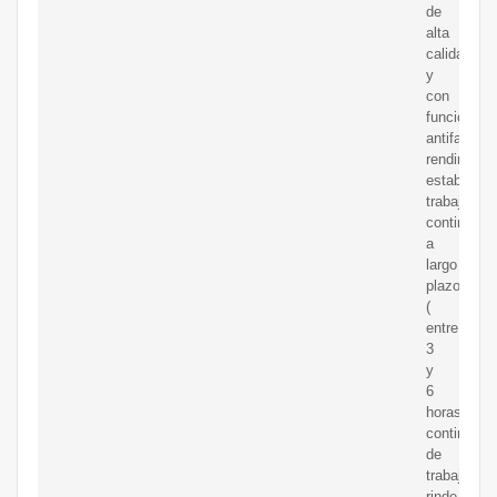
de
alta
calidad
y
con
función
antifatiga,
rendimient
estable,
trabajo
continuo
a
largo
plazo
(
entre
3
y
6
horas
continuas
de
trabajo)
rinde