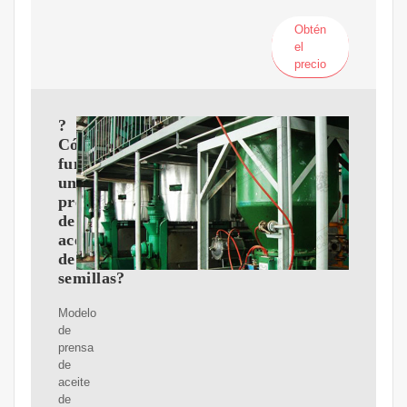
Obtén
el
precio
?
Cómo
funciona
una
prensa
de
aceite
de
semillas?
Modelo
de
prensa
de
aceite
de