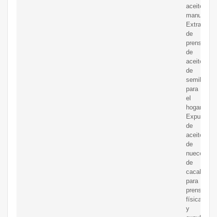
aceite
manual
Extractor
de
prensa
de
aceite
de
semilla
para
el
hogar
Expulsor
de
aceite
de
nueces
de
cacahuete
para
prensa
física
y