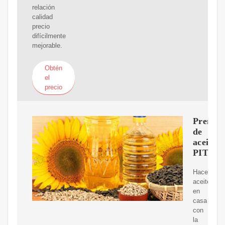
relación
calidad
precio
difícilmente
mejorable.
Obtén
el
precio
Prensa
de
aceite
PITEB
Hacer
aceite
en
casa
con
la