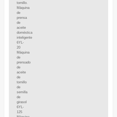
tornillo.
Máquina
de
prensa
de
aceite
doméstica
inteligente
6YL-
20
Máquina
de
prensado
de
aceite
de
tornillo
de
semilla
de
girasol
6YL-
125
Máquina