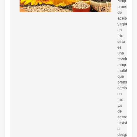
Máquina
prensadora
de
aceite
vegetal
en
frío:
ésta
es
una
revoluciona
máquina,
multifuncio
que
prensa
aceite
en
frío.
Es
de
acero
resistente
al
desgaste,