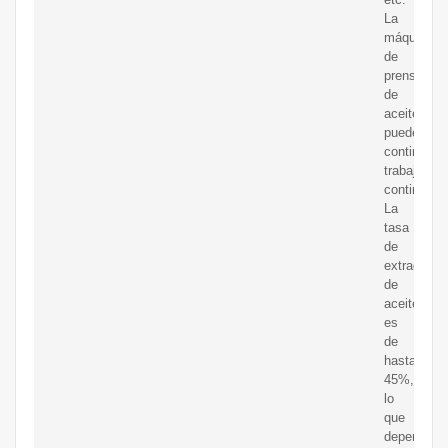
La
máquina
de
prensa
de
aceite
puede
continuar
trabajo
continuo
La
tasa
de
extracción
de
aceite
es
de
hasta
45%,
lo
que
depende