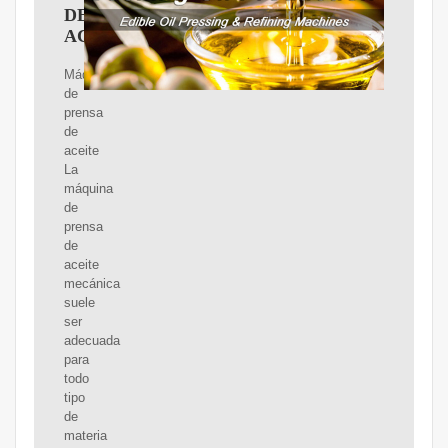
DE
ACEITE
Máquina
de
prensa
de
aceite
La
máquina
de
prensa
de
aceite
mecánica
suele
ser
adecuada
para
todo
tipo
de
materia