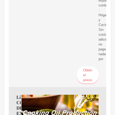
expulsión
continua
:
Hogar
y
Cocina
Sin
costo
adicional:
no
paga
nada
por
Obtén
el
precio
LíNEA
COMPLETA
DE
EXTRACCIóN