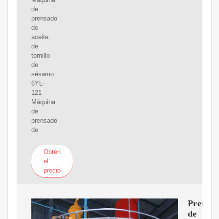
de
prensado
de
aceite
de
tornillo
de
sésamo
6YL-
121
Máquina
de
prensado
de
Obtén
el
precio
Prensa
de