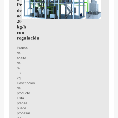
Prensa
de
aceite
20
kg/h
con
regulación
Prensa
de
aceite
de
8-
13
kg
Descripción
del
producto
Esta
prensa
puede
procesar