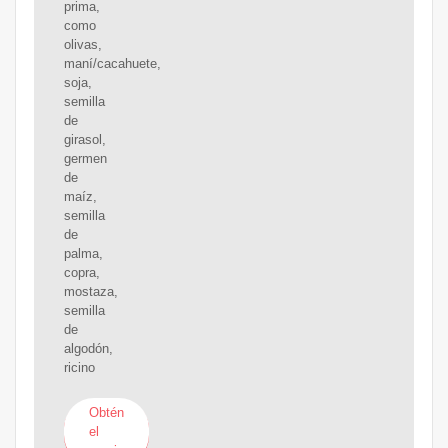
prima,
como
olivas,
maní/cacahuete,
soja,
semilla
de
girasol,
germen
de
maíz,
semilla
de
palma,
copra,
mostaza,
semilla
de
algodón,
ricino
Obtén
el