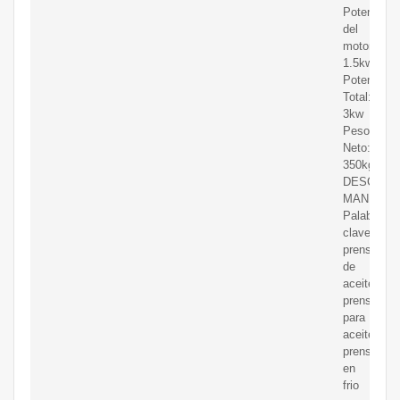
Potencia
del
motor:
1.5kw
Potencia
Total:
3kw
Peso
Neto:
350kg
DESCARG
MANUAL
Palabras
claves
prensa
de
aceite
prensa
para
aceite
prensa
en
frio