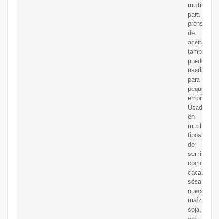
multifuncio
para
prensas
de
aceite,
también
puede
usarla
para
pequeñas
empresas
Usado
en
muchos
tipos
de
semillas,
como
cacahuete
sésamo,
nueces,
maíz,
soja,
etc.