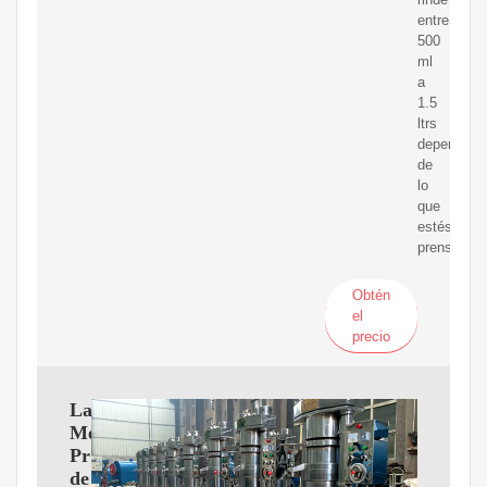
entre
500
ml
a
1.5
ltrs
dependien
de
lo
que
estés
prensando.
Obtén
el
precio
Las
Mejores
Prensas
de