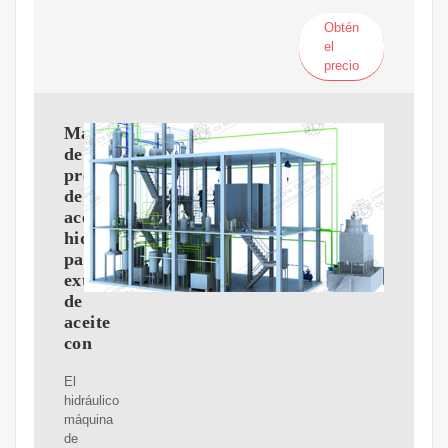
Obtén
el
precio
Máquina
de
prensa
de
aceite
hidráulico
para
extracción
de
aceite
con
El
hidráulico
máquina
de