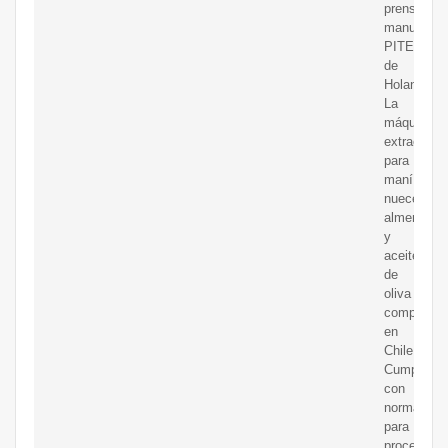
prensa
manual
PITEBA
de
Holanda.
La
máquina
extractor
para
maní,
nueces,
almendras
y
aceite
de
oliva
compras
en
Chile.
Cumple
con
normativas
para
procesar