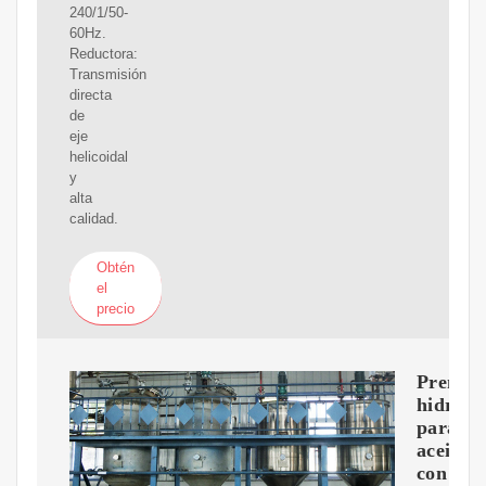
240/1/50-
60Hz.
Reductora:
Transmisión
directa
de
eje
helicoidal
y
alta
calidad.
Obtén
el
precio
Prensa
hidrául
para
aceitun
con