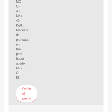
MC-
O-
40:
Máx.
40
Kg/H:
Máquina
de
prensado
en
frío
para
hacer
aceite
MC-
O-
55
Obtén
el
precio