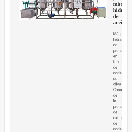
máquin
hidrául
de
aceite
Máquina
hidráulica
de
prensado
en
frío
de
aceite
de
oliva
Característ
de
la
prensa
de
extracción
de
aceite