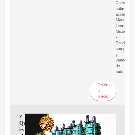
Comentar
sobre
accesibilid
Mercado
Libre
México
-
Donde
comprar
y
vender
de
todo
Obtén
el
precio
?
Qué
es