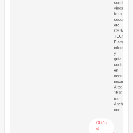
semillas,
vinos,
frutos
secos,
etc
CARACTE
TÉCNICA
Plato
inferior
y
guía
central
en
acero
inoxidable.
Alto:
1510
mm.
Ancho
con
Obtén
el