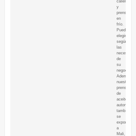
caliente
y
prensado
en
frío.
Puede
elegir
según
las
necesidad
de
su
negocio.
Además,
nuestras
prensas
de
aceite
automátic
también
se
exportan
a
Mali,