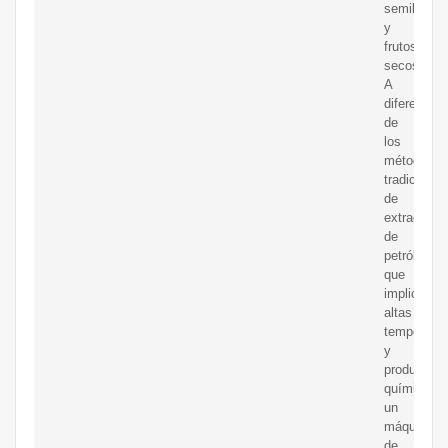
semillas
y
frutos
secos.
A
diferencia
de
los
métodos
tradicional
de
extracción
de
petróleo,
que
implican
altas
temperatur
y
productos
químicos,
un
máquina
de