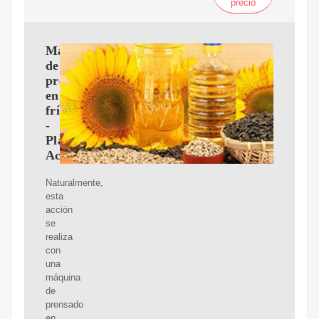
precio
Máquina
de
prensado
en
frío
-
Plantas
Aceiteras
Naturalmente,
esta
acción
se
realiza
con
una
máquina
de
prensado
en