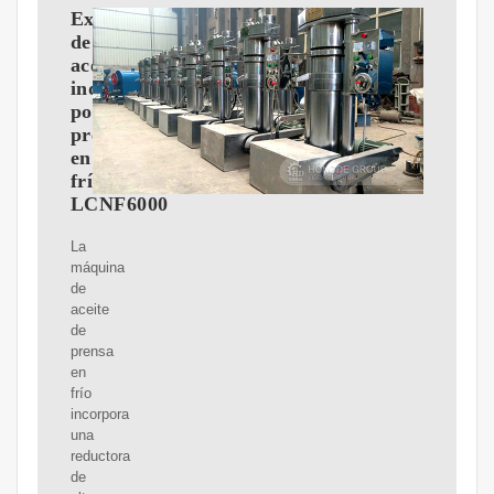
Extractor
de
aceite
industrial
por
prensado
en
frío
LCNF6000
La
máquina
de
aceite
de
prensa
en
frío
incorpora
una
reductora
de