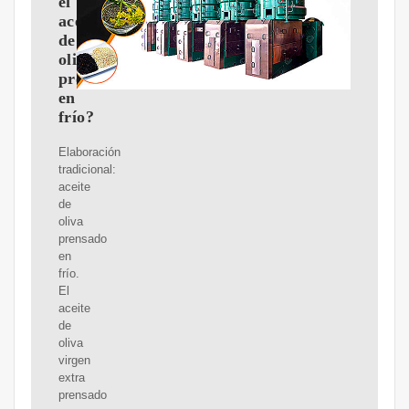
el
aceite
de
oliva
prensado
en
frío?
Elaboración
tradicional:
aceite
de
oliva
prensado
en
frío.
El
aceite
de
oliva
virgen
extra
prensado