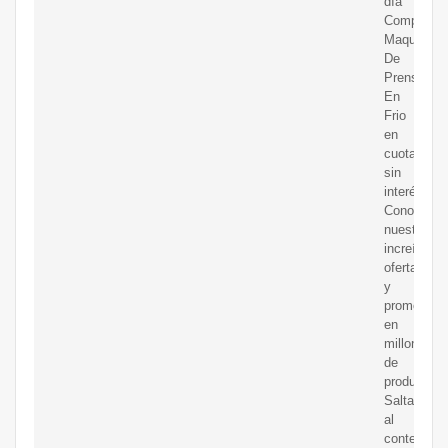
día
Compre
Maquina
De
Prensado
En
Frio
en
cuotas
sin
interés!
Conozca
nuestras
increíbles
ofertas
y
promocion
en
millones
de
productos.
Saltar
al
contenido