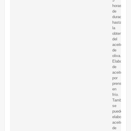
5
horas
de
duración
hasta
la
obtención
del
aceite
de
oliva.
Elaboració
de
aceite
por
prensado
en
frío.
También
se
puede
elaborar
aceite
de