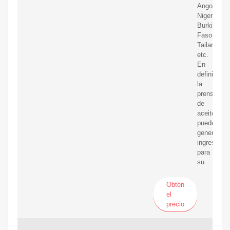
Angola,
Nigeria,
Burkina
Faso,
Tailandia,
etc.
En
definitiva,
la
prensa
de
aceite
puede
generar
ingresos
para
su
Obtén
el
precio