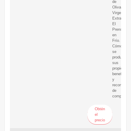
de
Oliva
Virgen
Extra:
El
Prensado
en
Frío.
Cómo
se
produce,
sus
propiedade
beneficios
y
recomenda
de
compra.
Obtén
el
precio