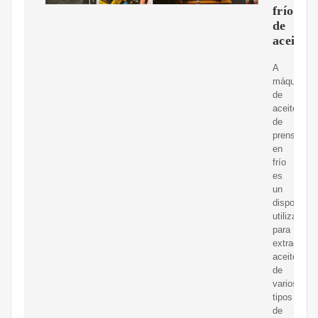
frío
de
aceite
A
máquina
de
aceite
de
prensa
en
frío
es
un
dispositivo
utilizado
para
extraer
aceite
de
varios
tipos
de