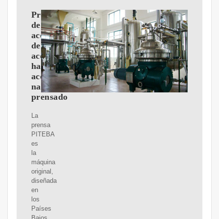
Prensa
de
aceite
de
aceite,
hacer
aceite
natural
prensado
La
prensa
PITEBA
es
la
máquina
original,
diseñada
en
los
Países
Bajos,