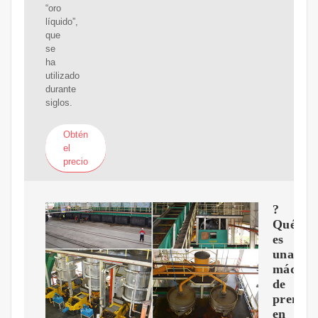
“oro
líquido”,
que
se
ha
utilizado
durante
siglos.
Obtén
el
precio
?
Qué
es
una
máquin
de
prensa
en