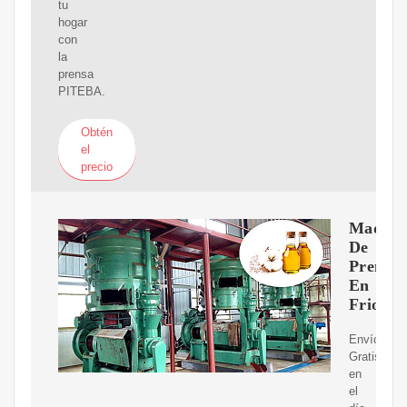
tu
hogar
con
la
prensa
PITEBA.
Obtén
el
precio
Maquin
De
Prensa
En
Frio
Envíos
Gratis
en
el