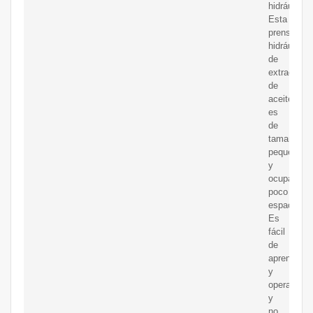
hidráulico.
Esta
prensa
hidráulica
de
extracción
de
aceite
es
de
tamaño
pequeño
y
ocupa
poco
espacio.
Es
fácil
de
aprender
y
operar
y
no