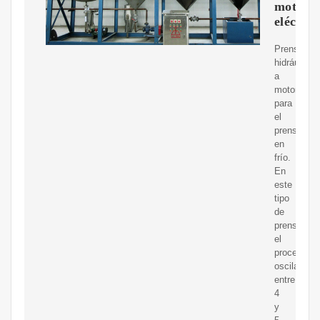
motor
eléctric
Prensa
hidráulica
a
motor
para
el
prensado
en
frío.
En
este
tipo
de
prensado,
el
proceso
oscila
entre
4
y