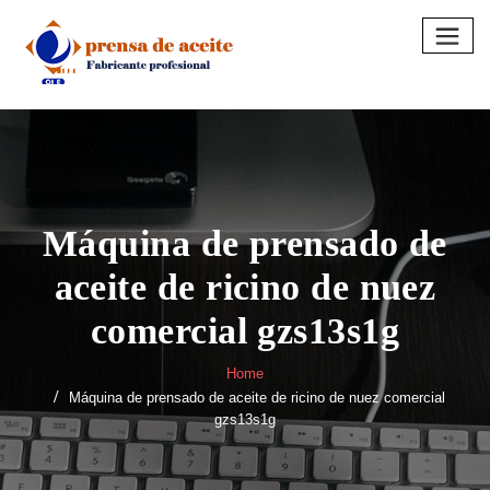
Skip
to
content
Máquina de prensado de
aceite de ricino de nuez
comercial gzs13s1g
Home
Máquina de prensado de aceite de ricino de nuez comercial
gzs13s1g