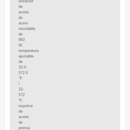
extractor
de
aceite
de
acero
inoxidable
de
850
W,
temperatura
ajustable
de
32.0-
572.0
°F
/
32-
572
℉,
expulsor
de
aceite
de
prensa