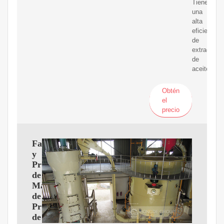
Tiene
una
alta
eficiencia
de
extracción
de
aceite.
Obtén
el
precio
Fabricante
y
Proveedor
de
Máquinas
de
Prensa
de