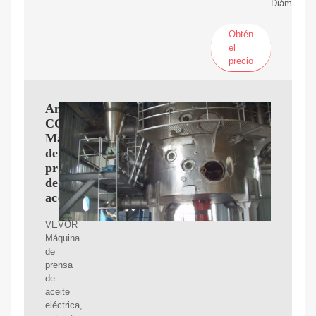
Diámetro
Obtén
el
precio
Amazon.com:
CGOLDENWALL
Máquina
de
prensa
de
aceite
VEVOR
Máquina
de
prensa
de
aceite
eléctrica,