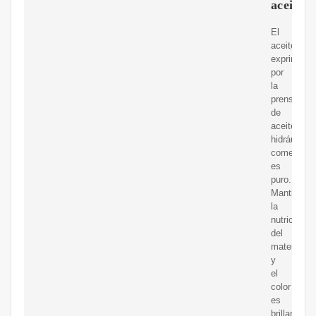
aceite
El
aceite
exprimido
por
la
prensa
de
aceite
hidráulica
comercial
es
puro.
Mantiene
la
nutrición
del
material
y
el
color
es
brillante.