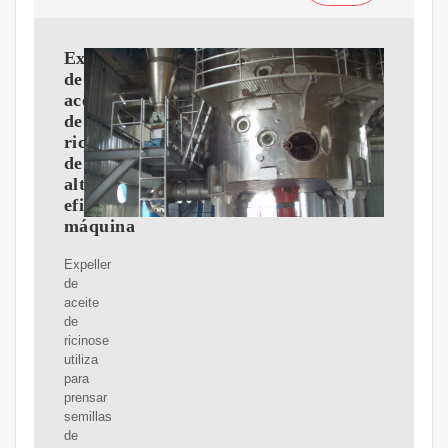
Expeller
de
aceite
de
ricino
de
alta
eficiencia,
máquina
Expeller
de
aceite
de
ricinose
utiliza
para
prensar
semillas
de