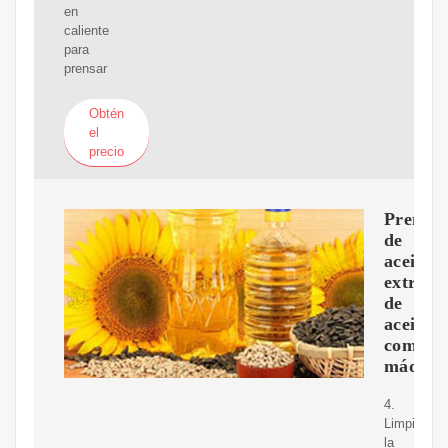
en
caliente
para
prensar
Obtén
el
precio
Prensa
de
aceite,
extract
de
aceite
comesti
máquin
4.
Limpie
la