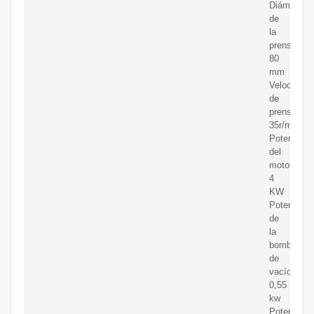
Diámetro
de
la
prensa:
80
mm
Velocidad
de
prensa:
35r/min
Potencia
del
motor:
4
KW
Potencia
de
la
bomba
de
vacío:
0,55
kw
Potencia