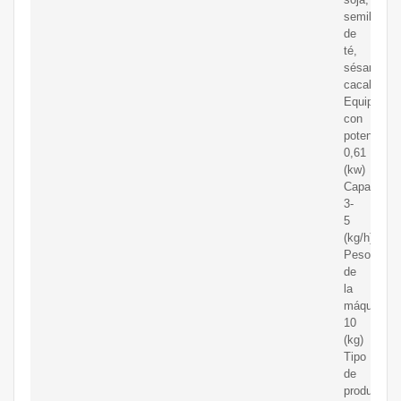
semillas
de
té,
sésamo,
cacahuete
Equipado
con
potencia:
0,61
(kw)
Capacidad
3-
5
(kg/h)
Peso
de
la
máquina:
10
(kg)
Tipo
de
producto: