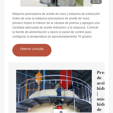
1
/
6
Máquina prensadora de aceite de nuez | máquina de extracción.
Antes de usar la máquina prensadora de aceite de nuez,
primero limpie el interior de la cámara de prensa y agregue una
cantidad adecuada de aceite hidráulico a la máquina. Conecte
la fuente de alimentación y opere el panel de control para
configurar la temperatura en aproximadamente 70 grados.
Obtener consulta
Prensa
de
aceite
hidrául
|
máquin
hidrául
de