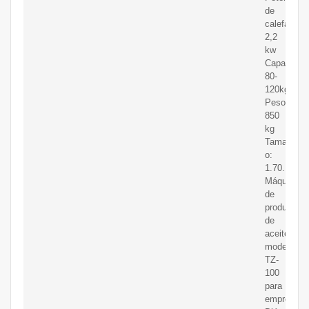
de
calefacció
2,2
kw
Capacidad
80-
120kg/h
Peso:
850
kg
Tama?
o:
1.70.111.6
Máquina
de
producción
de
aceite
modelo
TZ-
100
para
empresas.