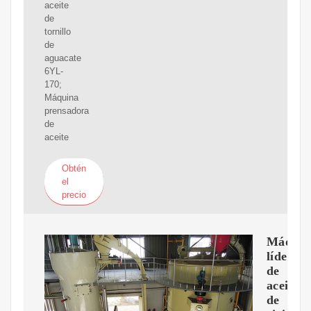
aceite
de
tornillo
de
aguacate
6YL-
170;
Máquina
prensadora
de
aceite
Obtén
el
precio
Máquin
líder
de
aceite
de