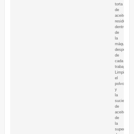
torta
de
aceite
residual
dentro
de
la
máquina
después
de
cada
trabajo.
Limpie
el
polvo
y
la
suciedad
de
aceite
de
la
superficie