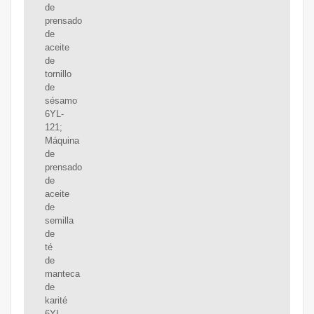
de
prensado
de
aceite
de
tornillo
de
sésamo
6YL-
121;
Máquina
de
prensado
de
aceite
de
semilla
de
té
de
manteca
de
karité
6YL-