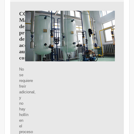
CGOLDENWALL
Máquina
de
prensa
de
aceite
automática
comercial
No
se
requiere
freír
adicional,
y
no
hay
hollín
en
el
proceso