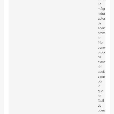
La
máquina
hidráulica
automática
de
aceite
prensado
en
frío
tiene
procedimie
de
extracción
de
aceite
simples,
por
lo
que
es
fácil
de
operar.