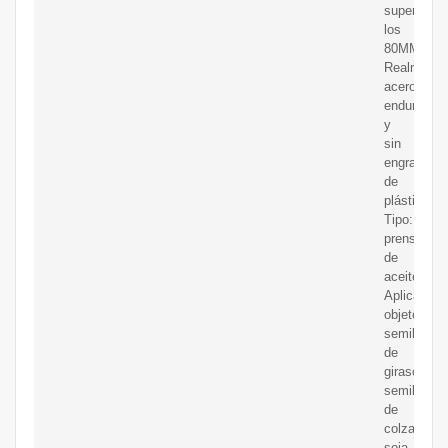
supera
los
80MM
Realmente
acero
endurecido
y
sin
engranajes
de
plástico
Tipo:
prensa
de
aceite
Aplicable
objetos:
semillas
de
girasol,
semillas
de
colza,
soja,