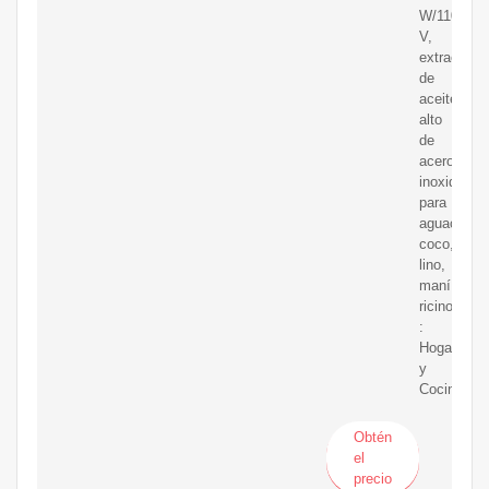
W/110
V,
extractor
de
aceite
alto
de
acero
inoxidable
para
aguacate,
coco,
lino,
maní,
ricino,
:
Hogar
y
Cocina
Obtén
el
precio