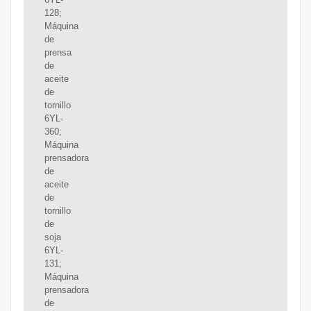
128;
Máquina
de
prensa
de
aceite
de
tornillo
6YL-
360;
Máquina
prensadora
de
aceite
de
tornillo
de
soja
6YL-
131;
Máquina
prensadora
de