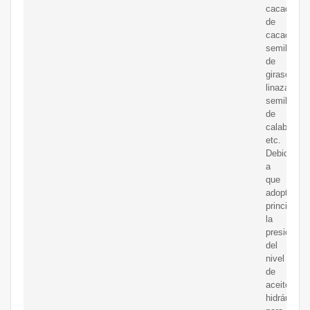
cacao/acei
de
cacao,
semilla
de
girasol,
linaza,
semilla
de
calabaza,
etc.
Debido
a
que
adopta
principalm
la
presión
del
nivel
de
aceite
hidráulico