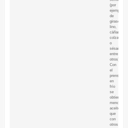
(por
ejemplo,
de
girasol,
lino,
cáñamo,
colza
o
sésamo,
entre
otros).
Con
el
prensado
en
frío
se
obtiene
menos
aceite
que
con
otros