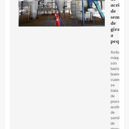
aceite
de
semilla
de
girasol
a
pequeñ
Ambas
máquinas
son
bastante
buenas
cuando
se
trata
de
procesar
aceite
de
semilla
de
girasol,