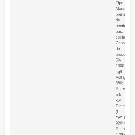
Tipo:
Máquina
prensadora
de
aceite
para
cocinar;
Capacidad
de
producción
50-
1000
kg/h;
Voltaje:
380;
Potencia:
5,5
kw;
Dimensión
(L
*W*H):
920*480*7
Peso:
170kg;