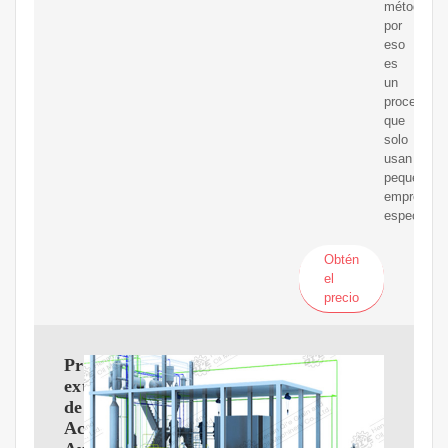
métodos,
por
eso
es
un
proceso
que
solo
usan
pequeñas
empresas
especializ
Obtén
el
precio
Prensa
extractor
de
Aceite