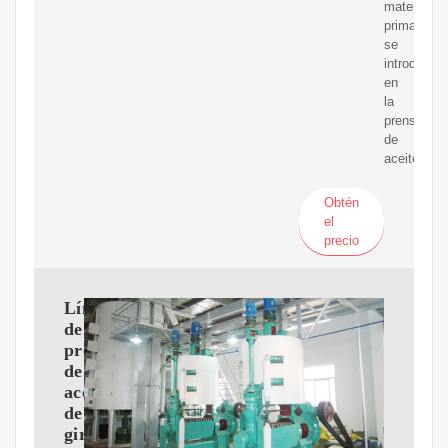
materias
primas
se
introducen
en
la
prensa
de
aceite
Obtén
el
precio
Línea
de
producción
de
aceite
de
girasol