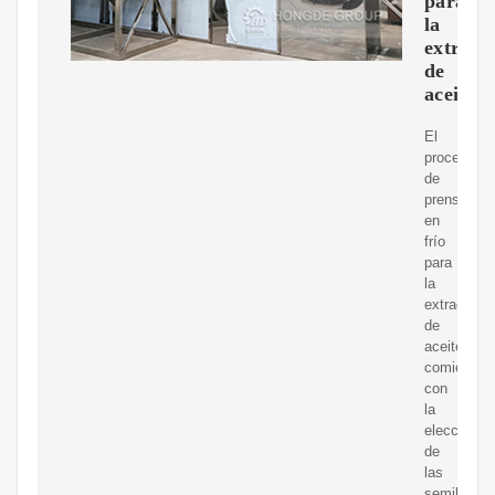
para
la
extracc
de
aceite
El
proceso
de
prensado
en
frío
para
la
extracción
de
aceite
comienza
con
la
elección
de
las
semillas