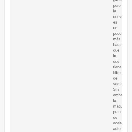
pero
la
convencion
es
un
poco
más
barata
que
la
que
tiene
filtro
de
vacío.
Sin
embargo,
la
máquina
prensadora
de
aceite
automática