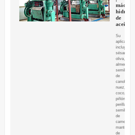
máquin
hidrául
de
aceite
Su
aplicación
incluye
sésamo,
oliva,
almendra,
semilla
de
canola,
nuez,
coco,
piñón,
perilla,
semilla
de
camelia,
manteca
de