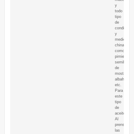
y
todo
tipo
de
condiment
y
medicinas
chinas
como
pimienta,
semilla
de
mostaza,
albahaca,
etc.
Para
este
tipo
de
aceite
Al
prensar,
las