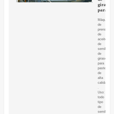
girasol
para
Máquina
de
prensado
de
aceite
de
semilla
de
girasol
para
pasteles
de
alta
calidad
.
Uso:
todo
tipo
de
semillas;