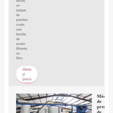
arcilla,
un
tanque
de
petróleo
crudo,
una
bomba
de
aceite
filtrante,
un
filtro
Obtén
el
precio
Máquin
de
prensa
de