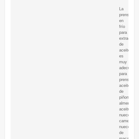
La
prensa
en
frío
para
extracción
de
aceite
es
muy
adecuada
para
prensar
aceite
de
piñones,
almendras,
aceitunas,
nueces,
camelia,
nueces
de
macadamia