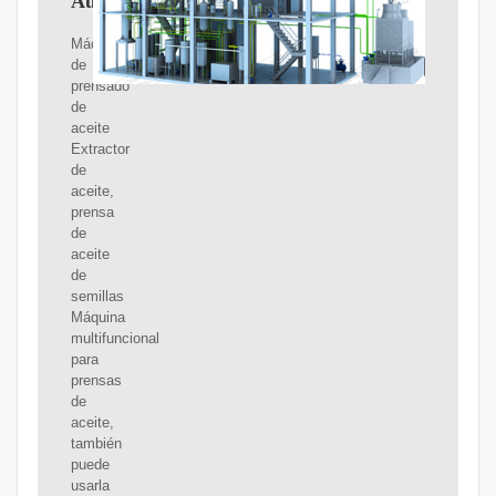
Automática
Máquina
de
prensado
de
aceite
Extractor
de
aceite,
prensa
de
aceite
de
semillas
Máquina
multifuncional
para
prensas
de
aceite,
también
puede
usarla