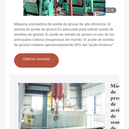
1
/
6
Máquina prensadora de aceite de girasol de alta eficiencia. El
prensa de aceite de girasol Es adecuado para extraer aceite de
semillas de girasol. El aceite de semilla de girasol es uno de los
principales cultivos oleaginosos del mundo. El aceite de semilla
de girasol contiene aproximadamente 66% del “ácido linoleico”.
Obtener consulta
Máquin
de
prensa
de
aceite
de
semilla
de