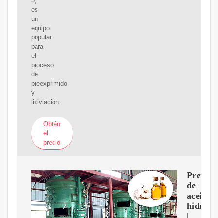
3)
es
un
equipo
popular
para
el
proceso
de
preexprimido
y
lixiviación.
Obtén
el
precio
Prensa
de
aceite
hidrául
|