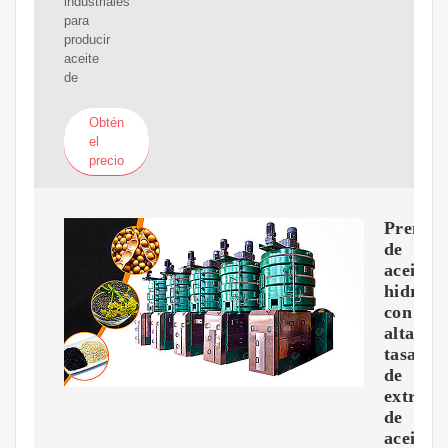
industriales
para
producir
aceite
de
Obtén
el
precio
Prensa
de
aceite
hidrául
con
alta
tasa
de
extracc
de
aceite