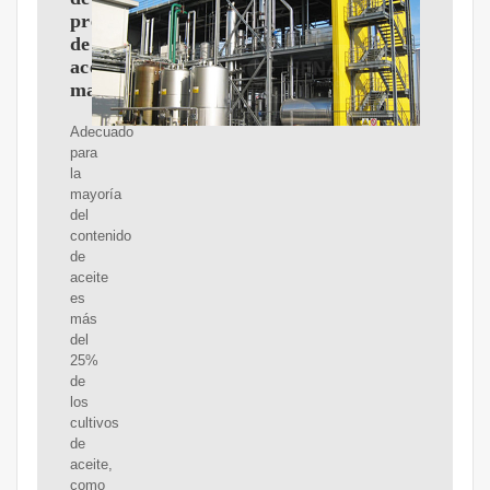
prensa
de
aceite
manual
Adecuado
para
la
mayoría
del
contenido
de
aceite
es
más
del
25%
de
los
cultivos
de
aceite,
como