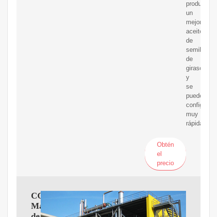
producirá
un
mejor
aceite
de
semilla
de
girasol
y
se
puede
configurar
muy
rápidament
Obtén
el
precio
CGOLDENWALL
Máquina
de