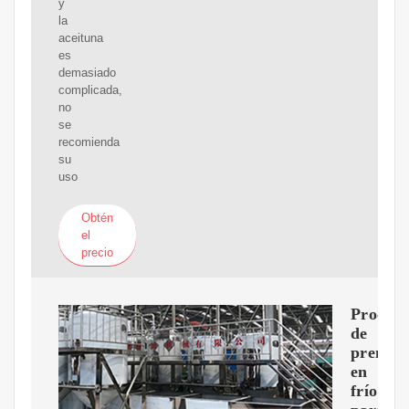
y
la
aceituna
es
demasiado
complicada,
no
se
recomienda
su
uso
Obtén
el
precio
Proceso
de
prensa
en
frío