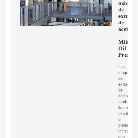
máquin
de
extracc
de
aceite
-
Mikim
Oil
Press
Las
máquinas
de
extracción
de
aceite,
también
llamadas
expulsores
o
prensas,
utilizan
alta