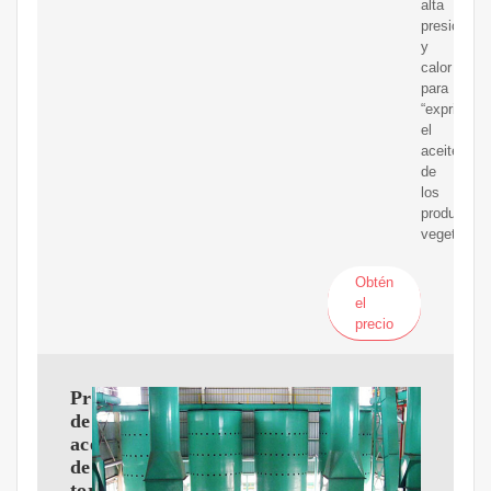
alta
presión
y
calor
para
“exprimir”
el
aceite
de
los
productos
vegetales.
Obtén
el
precio
Prensa
de
aceite
de
tornillo