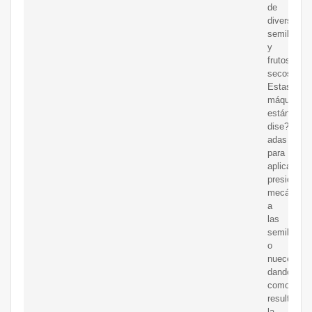
de
diversas
semillas
y
frutos
secos.
Estas
máquinas
están
dise?
adas
para
aplicar
presión
mecánica
a
las
semillas
o
nueces,
dando
como
resultado
la