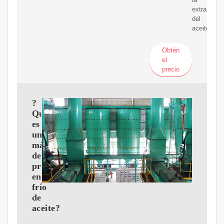
extracción
del
aceite.
Obtén
el
precio
?
Qué
es
una
máquina
de
prensado
en
frío
de
aceite?