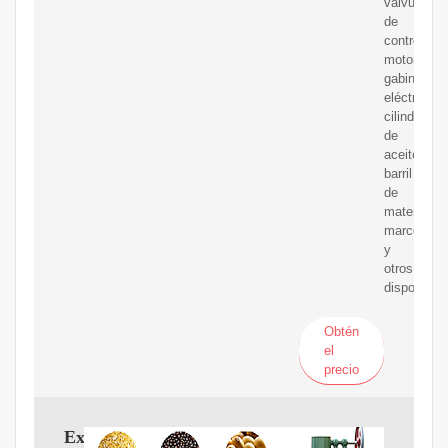
válvula
de
control,
motor,
gabinete
eléctrico,
cilindro
de
aceite,
barril
de
material,
marco
y
otros
dispositivo
Obtén
el
precio
Extractor