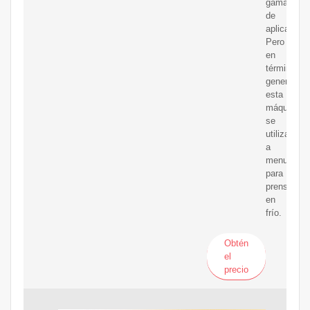
gama
de
aplicacion
Pero
en
términos
generales,
esta
máquina
se
utiliza
a
menudo
para
prensado
en
frío.
Obtén
el
precio