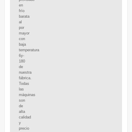
en
frío
barata
al
por
mayor
con
baja
temperatura
6y-
180
de
nuestra
fábrica.
Todas
las
máquinas
son
de
alta
calidad
y
precio