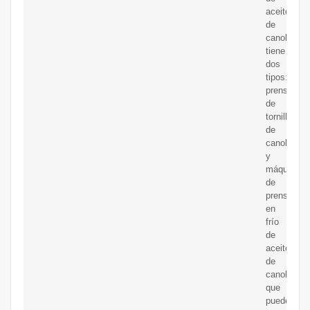
aceite
de
canola
tiene
dos
tipos:
prensa
de
tornillo
de
canola
y
máquina
de
prensado
en
frío
de
aceite
de
canola,
que
pueden