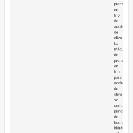
prensado
en
frío
de
aceite
de
oliva.
La
máquina
de
prensado
en
frío
para
aceite
de
oliva
se
compone
principalm
de
bomba
hidráulica,