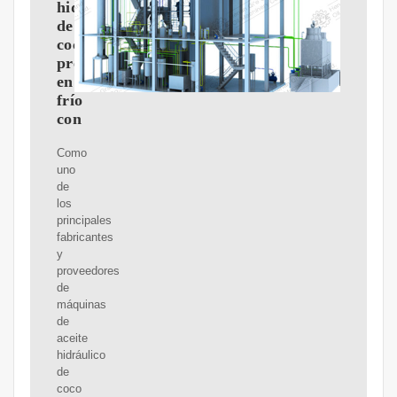
hidráulico
de
coco
prensado
en
frío
con
Como
uno
de
los
principales
fabricantes
y
proveedores
de
máquinas
de
aceite
hidráulico
de
coco