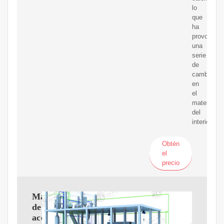
lo
que
ha
provocado
una
serie
de
cambios
en
el
material
del
interior.
Obtén
el
precio
Máquina
de
aceite