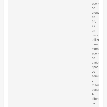
aceite
de
prensa
en
frío
es
un
dispositivo
utilizado
para
extraer
aceite
de
varios
tipos
de
semillas
y
frutos
secos.
A
diferencia
de