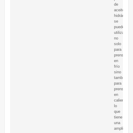
de
aceite
hidráulica
se
puede
utilizar
no
solo
para
prensado
en
frío
sino
también
para
prensado
en
caliente,
lo
que
tiene
una
amplia