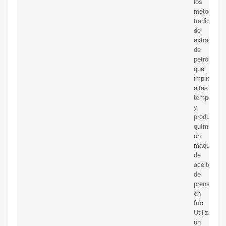
los
métodos
tradicional
de
extracción
de
petróleo,
que
implican
altas
temperatur
y
productos
químicos,
un
máquina
de
aceite
de
prensa
en
frío
Utiliza
un