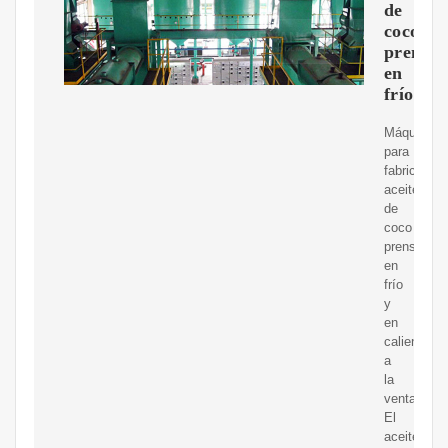
de
coco
prensa
en
frío
Máquina
para
fabricar
aceite
de
coco
prensado
en
frío
y
en
caliente
a
la
venta.
El
aceite