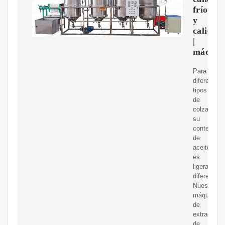
frío
y
caliente
|
máquin
Para
diferentes
tipos
de
colza,
su
contenido
de
aceite
es
ligerament
diferente.
Nuestra
máquina
de
extracción
de