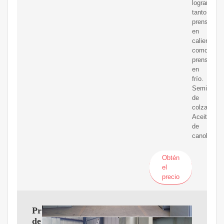
lograr
tanto
prensado
en
caliente
como
prensado
en
frío.
Semilla
de
colza/cano
Aceite
de
canola
Obtén
el
precio
Prensa
de