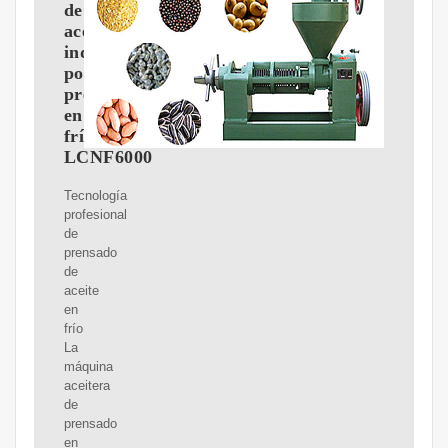
de
aceite
industrial
por
prensado
en
frío
LCNF6000
Tecnología
profesional
de
prensado
de
aceite
en
frío
La
máquina
aceitera
de
prensado
en