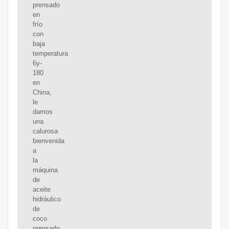
prensado
en
frío
con
baja
temperatura
6y-
180
en
China,
le
damos
una
calurosa
bienvenida
a
la
máquina
de
aceite
hidráulico
de
coco
prensado