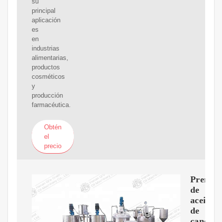
su
principal
aplicación
es
en
industrias
alimentarias,
productos
cosméticos
y
producción
farmacéutica.
Obtén
el
precio
Prensa
de
aceite
de
canola