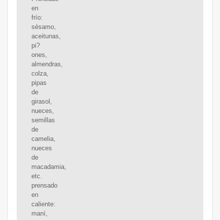
en
frío:
sésamo,
aceitunas,
pi?
ones,
almendras,
colza,
pipas
de
girasol,
nueces,
semillas
de
camelia,
nueces
de
macadamia,
etc.
prensado
en
caliente:
maní,