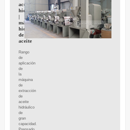
aceite
hidráulica
|
máquina
hidráulica
de
aceite
Rango
de
aplicación
de
la
máquina
de
extracción
de
aceite
hidráulico
de
gran
capacidad.
Prensado