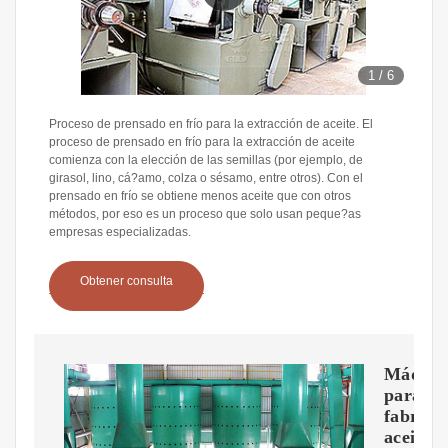
1
/
6
Proceso de prensado en frío para la extracción de aceite. El
proceso de prensado en frío para la extracción de aceite
comienza con la elección de las semillas (por ejemplo, de
girasol, lino, cá?amo, colza o sésamo, entre otros). Con el
prensado en frío se obtiene menos aceite que con otros
métodos, por eso es un proceso que solo usan peque?as
empresas especializadas.
Obtener consulta
Máquin
para
fabrica
aceite