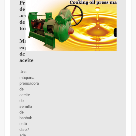
Prensa
de
aceite
de
tornillo
|
Máquina
expulsora
de
aceite
Una
máquina
prensadora
de
aceite
de
semilla
de
baobab
está
dise?
ada