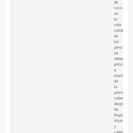
de
coco
en
la
vida
cotidiana
de
las
personas
se
obtiene
principalm
a
través
de
la
prensa
caliente
después
de
limpiarlo,
triturarlo
y
calentarlo,