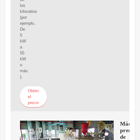
los
kilovatios
(por
ejemplo,
De
5
kW
a
55
kW
o
más
).
Obtén
el
precio
Máquin
prensa
de