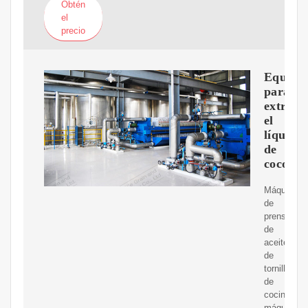
Obtén
el
precio
Equipo
para
extraer
el
líquido
de
coco
Máquina
de
prensado
de
aceite
de
tornillo
de
cocina,
máquina