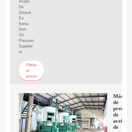
Aceite
De
Girasol
En
Kenia
from
Oil
Pressers
Supplier
or
Obtén
el
precio
Máquin
de
prensa
de
aceite
de