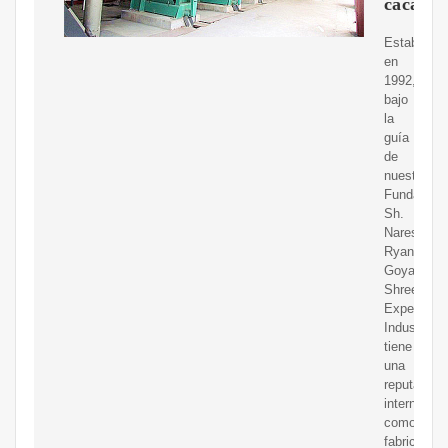
cacahue
Establecid
en
1992,
bajo
la
guía
de
nuestro
Fundador
Sh.
Naresh
Ryan
Goyal,
Shreeji
Expeller
Industries
tiene
una
reputación
internacion
como
fabricante