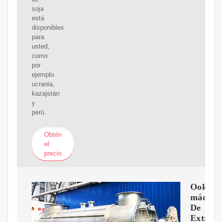
soja
está
disponibles
para
usted,
como
por
ejemplo
ucrania,
kazajstán
y
perú.
Obtén
el
precio
Ooking
máquin
De
Extracc