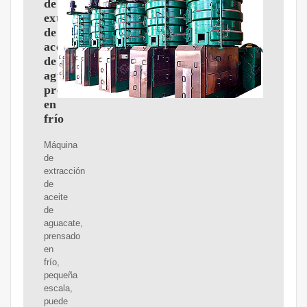
de
extracción
de
aceite
de
aguacate,
prensado
en
frío
Máquina
de
extracción
de
aceite
de
aguacate,
prensado
en
frío,
pequeña
escala,
puede