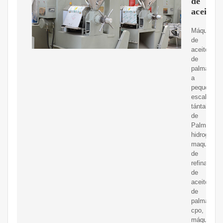
de
aceite
Máquina
de
aceite
de
palma
a
pequeña
escala,
tántalo
de
Palma
hidrogenad
maquinaria
de
refinación
de
aceite
de
palma
cpo,
máquina