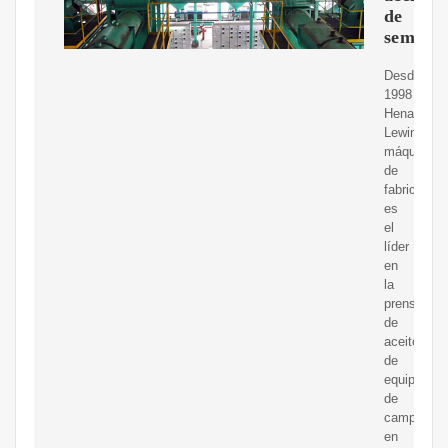
de
semilla
Desde
1998
Henan
Lewin
máquina
de
fabricación
es
el
líder
en
la
prensa
de
aceite
de
equipos
de
campo
en