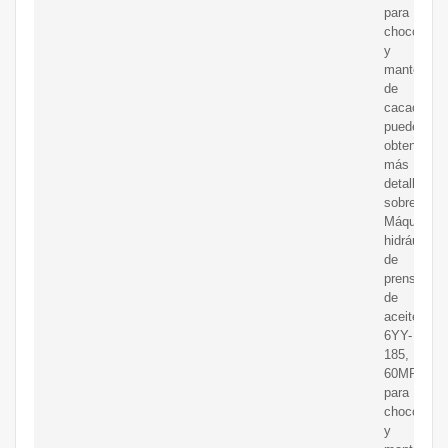
para
chocolate
y
mantequill
de
cacao,
puede
obtener
más
detalles
sobre
Máquina
hidráulica
de
prensado
de
aceite
6YY-
185,
60MPa,
para
chocolate
y