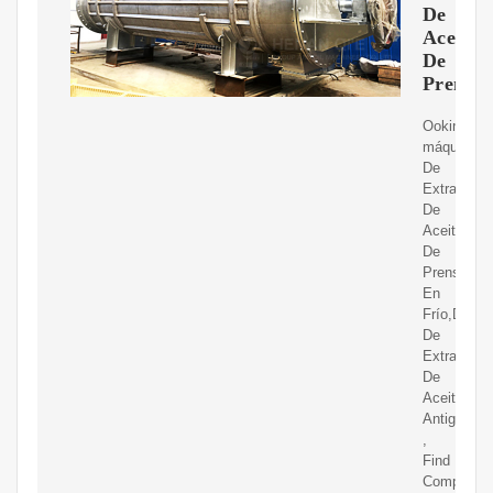
De
Aceite
De
Prensa
Ooking-
máquina
De
Extracción
De
Aceite
De
Prensa
En
Frío,Dispos
De
Extracción
De
Aceite
Antiguo
,
Find
Complete