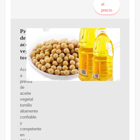
el
precio
Prensa
de
aceite
vegetal
tornillo
Acceda
a
prensa
de
aceite
vegetal
tornillo
altamente
confiable
y
competente
en