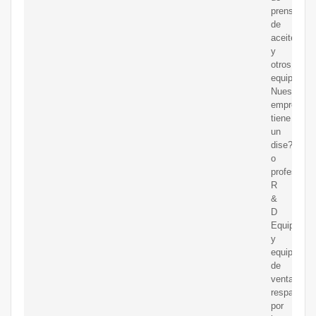
prensa
de
aceite
y
otros
equipos
Nuestra
empresa
tiene
un
dise?
o
profesional
R
&
D
Equipo
y
equipo
de
ventas
respaldado
por