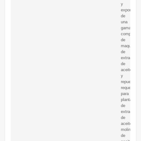
y
exportador
de
una
gama
completa
de
maquinaria
de
extracción
de
aceite
y
repuestos,
requerida
para
plantas
de
extracción
de
aceite,
molinos
de