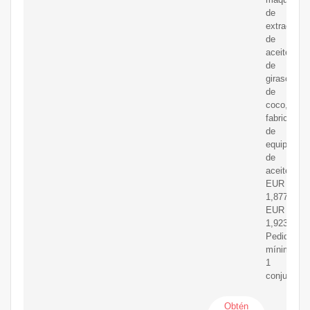
de
extracción
de
aceite
de
girasol
de
coco,
fabricante
de
equipos
de
aceite
EUR
1,877.33-
EUR
1,923.12
Pedido
mínimo:
1
conjunto
Obtén