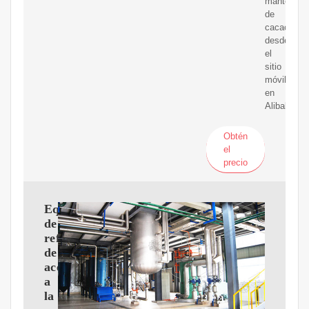
mantequill
de
cacao
desde
el
sitio
móvil
en
Alibaba.c
Obtén
el
precio
Equipos
de
refinería
de
aceiteusados
a
la