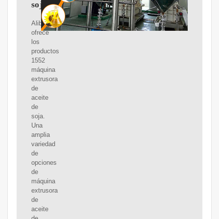
soja
Alibaba.com
ofrece
los
productos
1552
máquina
extrusora
de
aceite
de
soja.
Una
amplia
variedad
de
opciones
de
máquina
extrusora
de
aceite
de