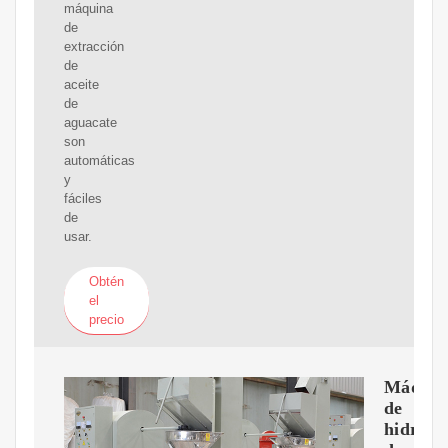
máquina
de
extracción
de
aceite
de
aguacate
son
automáticas
y
fáciles
de
usar.
Obtén
el
precio
Máquin
de
hidroge