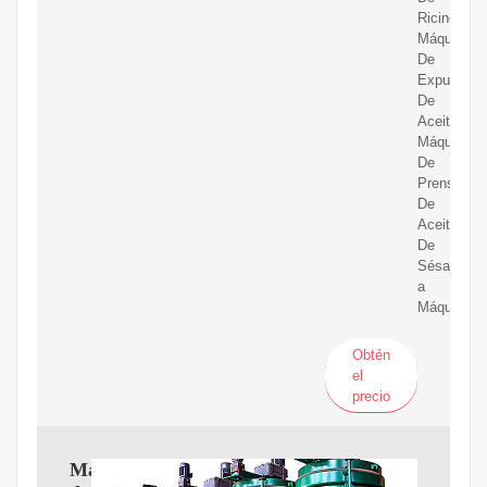
Ricino
Máquina
De
Expulsión
De
Aceite
Máquina
De
Prensa
De
Aceite
De
Sésamo,P
a
Máquina
Obtén
el
precio
Máquina