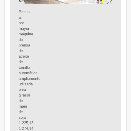
venta
Precio
al
por
mayor
máquina
de
prensa
de
aceite
de
tornillo
automática
ampliamente
utilizada
para
girasol
de
maní
de
soja
1.225,13-
1.274,14