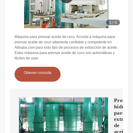
1
/
6
Máquina para prensar aceite de coco. Acceda a máquina para
prensar aceite de coco altamente confiable y competente en
Alibaba.com para todo tipo de procesos de extracción de aceite.
Estas máquina para prensar aceite de coco son automáticas y
fáciles de usar.
Obtener consulta
Prensa
hidrául
para
extracc
de
aceite