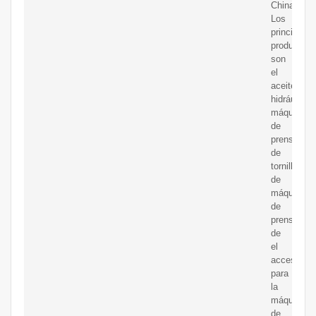
China
Los
principales
productos
son
el
aceite
hidráulico
máquina
de
prensa
de
tornillo
de
máquina
de
prensa
de
el
accesorio
para
la
máquina
de