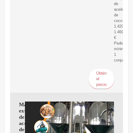
de
aceite
de
coco
1.420,28-
1.469,25
€
Pedido
mínimo:
1
conjunto
Obtén
el
precio
Máquina
extrusora
de
aceite
de