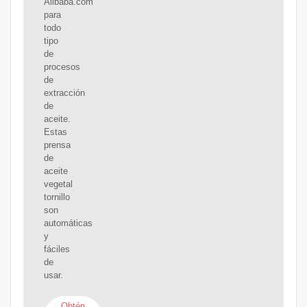
Alibaba.com
para
todo
tipo
de
procesos
de
extracción
de
aceite.
Estas
prensa
de
aceite
vegetal
tornillo
son
automáticas
y
fáciles
de
usar.
Obtén