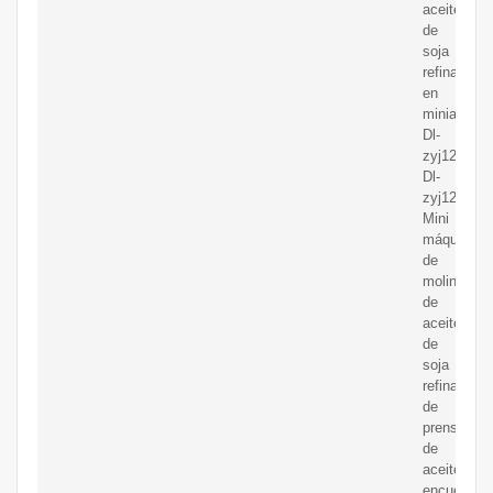
aceite
de
soja
refinado
en
miniatura
Dl-
zyj12.
Dl-
zyj12
Mini
máquina
de
molino
de
aceite
de
soja
refinado/m
de
prensado
de
aceite,
encuentre