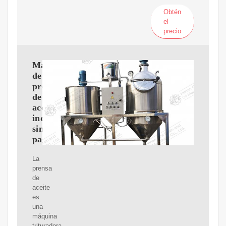
Obtén
el
precio
Máquina
de
prensado
de
aceite
industrial
simple
para
La
prensa
de
aceite
es
una
máquina
trituradora