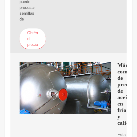
puede
procesar
semillas
de
Obtén
el
precio
Máquin
comerci
de
prensa
de
aceite
en
frío
y
caliente
Esta