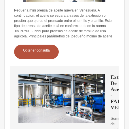
Pequeña mini prensa de aceite nueva en Venezuela. A
continuación, el aceite se separa a través de la extrusión o
presión que ejerce el prensado entre el tornillo y el anillo. Este
tipo de prensa de aceite está en conformidad con la norma
JB/T9793.1-1999 para prensas de aceite de tornillo de uso
agrícola. Principales parámetros del pequeño molino de aceite
Obtener consulta
Extract
De
Aceites
-
FAIRU
VENE
Semillas
de