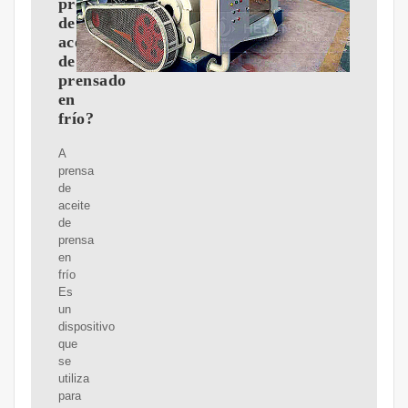
prensa
de
aceite
de
prensado
en
frío?
A
prensa
de
aceite
de
prensa
en
frío
Es
un
dispositivo
que
se
utiliza
para