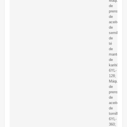
Máquina
de
prensado
de
aceite
de
semilla
de
té
de
manteca
de
karité
6YL-
128;
Máquina
de
prensa
de
aceite
de
tornillo
6YL-
360;