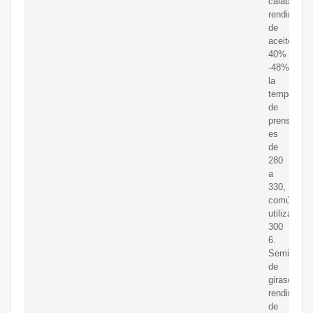
calabaza:
rendimient
de
aceite
40%
-48%,
la
temperatur
de
prensado
es
de
280
a
330,
comúnmen
utilizada
300
6.
Semillas
de
girasol:
rendimient
de