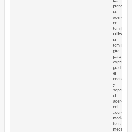
La
prensa
de
aceite
de
tornillo
utiliza
un
tornillo
giratorio
para
exprimir
gradualme
el
aceite
y
separa
el
aceite
del
aceite
mediante
fuerza
mecánica.