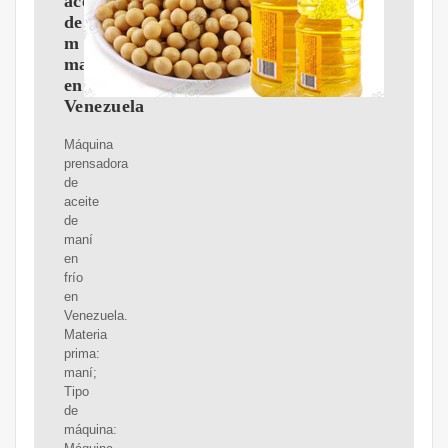
aceite
de
m
maní
en
Venezuela
Máquina
prensadora
de
aceite
de
maní
en
frío
en
Venezuela.
Materia
prima:
maní;
Tipo
de
máquina: