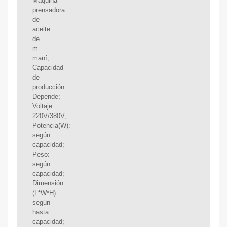
Máquina
prensadora
de
aceite
de
m
maní;
Capacidad
de
producción:
Depende;
Voltaje:
220V/380V;
Potencia(W):
según
capacidad;
Peso:
según
capacidad;
Dimensión
(L*W*H):
según
hasta
capacidad;