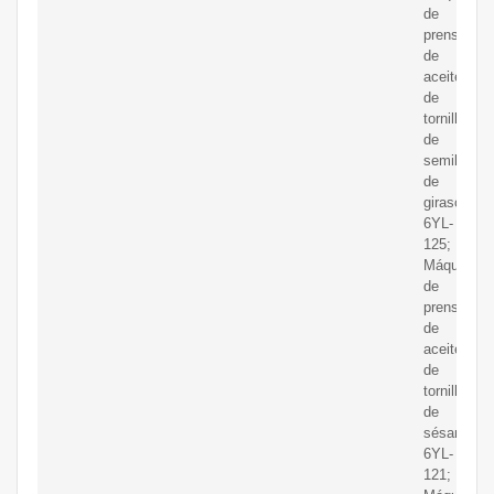
de
prensado
de
aceite
de
tornillo
de
semilla
de
girasol
6YL-
125;
Máquina
de
prensado
de
aceite
de
tornillo
de
sésamo
6YL-
121;