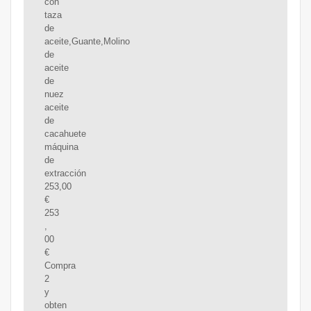
con
taza
de
aceite,Guante,Molino
de
aceite
de
nuez
aceite
de
cacahuete
máquina
de
extracción
253,00
€
253
,
00
€
Compra
2
y
obten