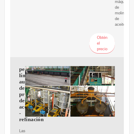
máquina
de
molino
de
aceite
Obtén
el
precio
pequeña
línea
automática
de
prensado
de
aceite
-
refinación
Las