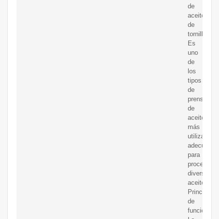
de
aceite
de
tornillo
Es
uno
de
los
tipos
de
prensas
de
aceite
más
utilizados,
adecuado
para
procesar
diversos
aceites.
Principio
de
funcionami