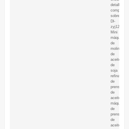
detalles
completos
sobre
Dl-
zyj12
Mini
máquina
de
molino
de
aceite
de
soja
refinado/m
de
prensado
de
aceite,
máquina
de
prensado
de
aceite,