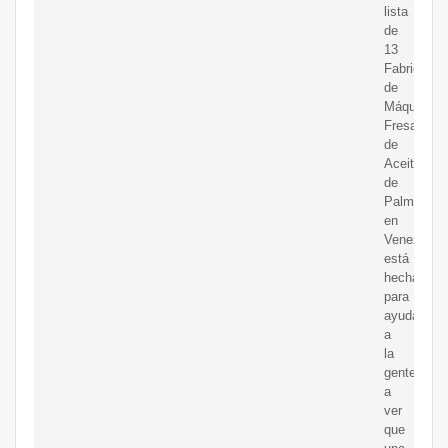
lista
de
13
Fabricante
de
Máquinas
Fresadora
de
Aceite
de
Palma
en
Venezuela,
está
hecha
para
ayudar
a
la
gente
a
ver
que