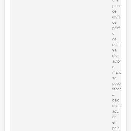
una
prensa
de
aceite
de
palma
o
de
semilla,
ya
sea
automática
o
manual,
se
puede
fabricar
a
bajo
costo
aquí
en
el
país.