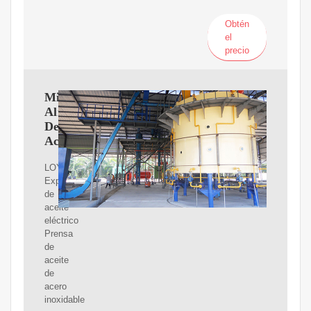
Obtén
el
precio
Mini
Almazara
De
Aceite
LOYEMAADE
Expulsor
de
aceite
eléctrico
Prensa
de
aceite
de
acero
inoxidable