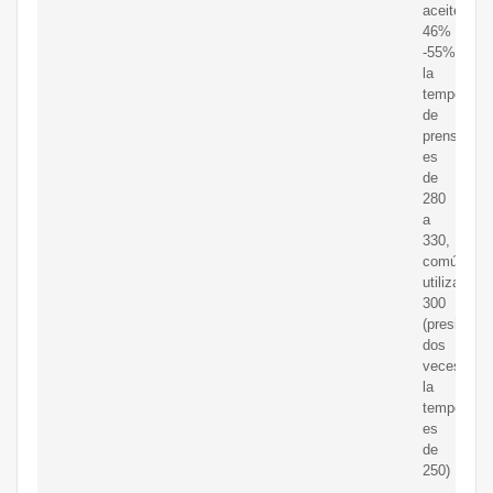
aceite
46%
-55%,
la
temperatur
de
prensado
es
de
280
a
330,
comúnmen
utilizada
300
(presionad
dos
veces,
la
temperatur
es
de
250)