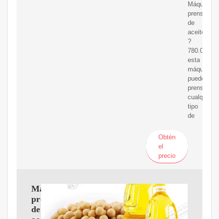
Máquina
prensadora
de
aceite
?
780.000.
esta
máquina
puede
prensar
cualquier
tipo
de
Obtén
el
precio
Máquina
prensadora
de