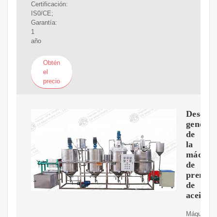
Certificación:
IS0/CE;
Garantía:
1
año
Obtén
el
precio
Descrip
general
de
la
máquin
de
prensa
de
aceite
Máquina