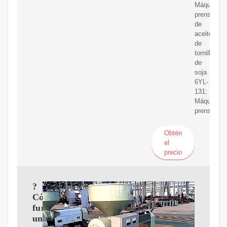
Máquina
prensadora
de
aceite
de
tornillo
de
soja
6YL-
131;
Máquina
prensadora
Obtén
el
precio
?
Cómo
funciona
una