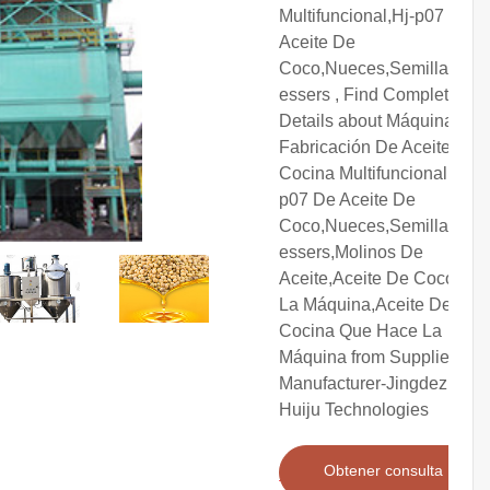
Multifuncional,Hj-p07 De
Aceite De
Coco,Nueces,Semillas,Pr
essers , Find Complete
Details about Máquina De
Fabricación De Aceite De
Cocina Multifuncional,Hj-
p07 De Aceite De
Coco,Nueces,Semillas,Pr
essers,Molinos De
Aceite,Aceite De Coco De
La Máquina,Aceite De
Cocina Que Hace La
Máquina from Supplier or
Manufacturer-Jingdezhen
Huiju Technologies
Obtener consulta