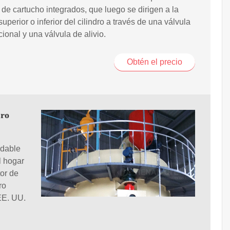
 de cartucho integrados, que luego se dirigen a la
uperior o inferior del cilindro a través de una válvula
cional y una válvula de alivio.
Obtén el precio
ero
idable
l hogar
tor de
ro
EE. UU.