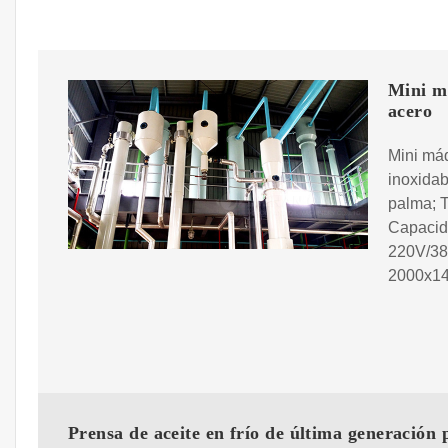
Mini m
acero
Mini má
inoxidab
palma; T
Capacid
220V/38
2000x14
Prensa de aceite en frío de última generación 