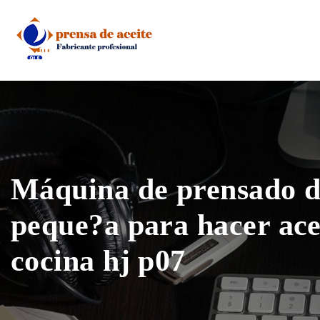
Skip
to
content
Máquina de prensado d
peque?a para hacer ace
cocina hj p07