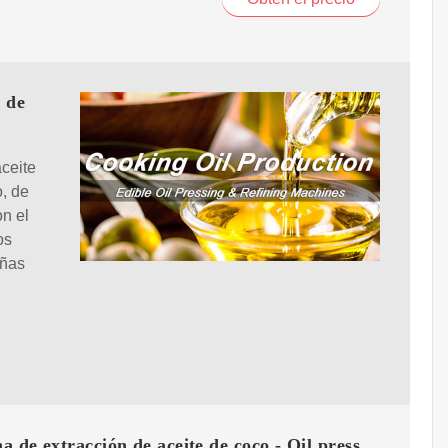
n de
aceite
o, de
on el
os
eñas
 de extracción de aceite de coco - Oil press