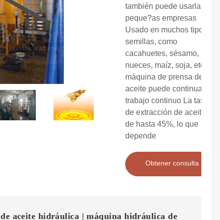
también puede usarla para
peque?as empresas
Usado en muchos tipos de
semillas, como
cacahuetes, sésamo,
nueces, maíz, soja, etc. La
máquina de prensa de
aceite puede continuar
trabajo continuo La tasa
de extracción de aceite es
de hasta 45%, lo que
depende
Obtener consulta
de aceite hidráulica | máquina hidráulica de