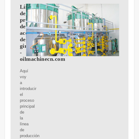
Línea
de
producción
de
aceite
de
girasol
-
oilmachinecn.com
Aquí
voy
a
introducir
el
proceso
principal
de
la
línea
de
producción