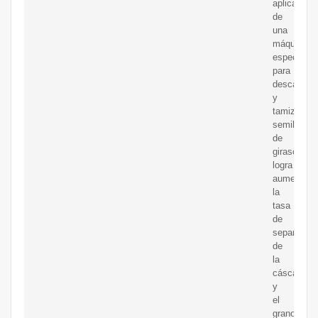
aplicación
de
una
máquina
especial
para
descascaril
y
tamizar
semillas
de
girasol
logra
aumentar
la
tasa
de
separación
de
la
cáscara
y
el
grano