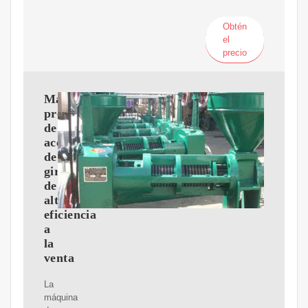
Obtén
el
precio
Máquina
prensadora
de
aceite
de
girasol
de
alta
eficiencia
a
la
venta
La
máquina