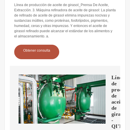
Línea de producción de aceite de girasol_Prensa De Aceite,
Extracción. 3. Máquina refinadora de aceite de girasol: La planta
de refinado de aceite de girasol elimina impurezas nocivas y
sustancias inútiles, como proteínas, fosfolípidos, pigmentos,
humedad, ceras y otras impurezas. Y entonces el aceite de
girasol refinado puede alcanzar el estándar de los alimentos y
el almacenamiento. a.
Obtener consulta
Línea
de
producc
de
aceite
de
girasol
-
QI'E