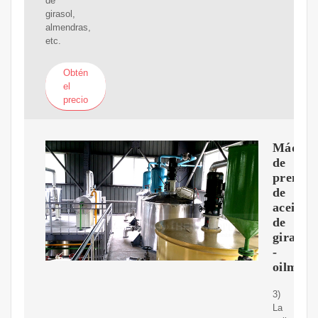
de
girasol,
almendras,
etc.
Obtén
el
precio
Máquin
de
prensa
de
aceite
de
girasol
-
oilmach
3)
La