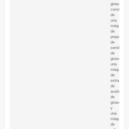
girasol
consta
de
una
máquina
de
preparació
de
semillas
de
girasol,
una
máquina
de
extracción
de
aceite
de
girasol
y
una
máquina
de