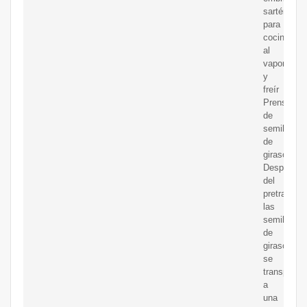
sartén
para
cocinar
al
vapor
y
freír
Prensa
de
semillas
de
girasol:
Después
del
pretratamie
las
semillas
de
girasol
se
transporta
a
una