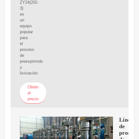
ZY24(202-
3)
es
un
equipo
popular
para
el
proceso
de
preexprimido
y
lixiviación.
Obtén
el
precio
Línea
de
producc