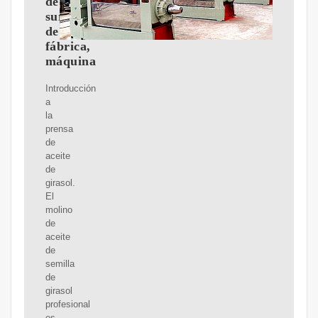
de
suministro
de
fábrica,
máquina
Introducción
a
la
prensa
de
aceite
de
girasol.
El
molino
de
aceite
de
semilla
de
girasol
profesional
es