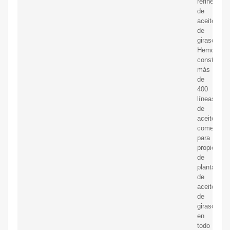
refinería
de
aceite
de
girasol.
Hemos
construido
más
de
400
líneas
de
aceite
comestible
para
propietario
de
plantas
de
aceite
de
girasol
en
todo