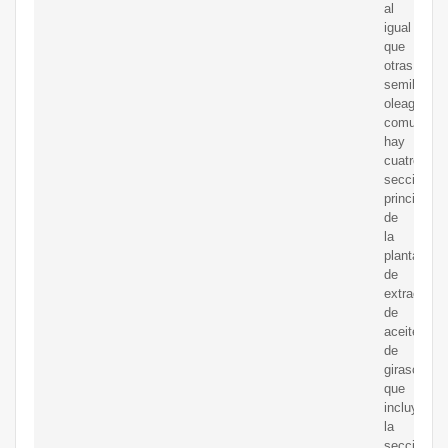
al
igual
que
otras
semillas
oleaginosa
comunes,
hay
cuatro
secciones
principales
de
la
planta
de
extracción
de
aceite
de
girasol,
que
incluyen
la
sección