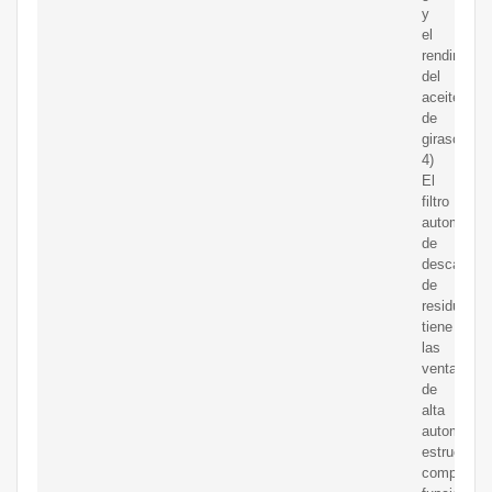
y
el
rendimient
del
aceite
de
girasol.
4)
El
filtro
automático
de
descarga
de
residuos
tiene
las
ventajas
de
alta
automatiza
estructura
compacta,