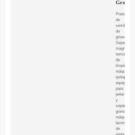
Group
Pretratami
de
semillas
de
girasol:
Separador
magnético,
tamiz
de
limpieza,
máquina
quitapiedra
equipo
para
pelar
y
separar
granos,
máquina
laminadora
de
embriones,