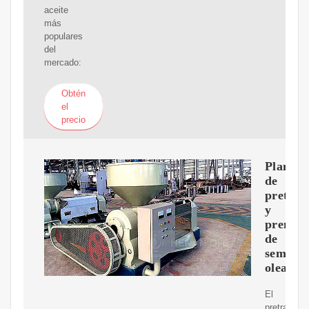
aceite
más
populares
del
mercado:
Obtén
el
precio
Planta
de
pretrat
y
prensa
de
semilla
oleagin
El
pretratami