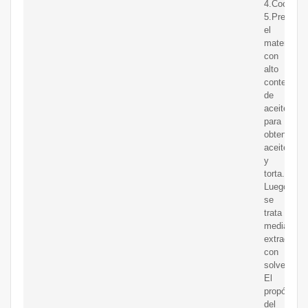
4.Cocimien
5.Preprens
el
material
con
alto
contenido
de
aceite
para
obtener
aceite
y
torta.
Luego
se
trata
mediante
extracción
con
solvente
El
propósito
del