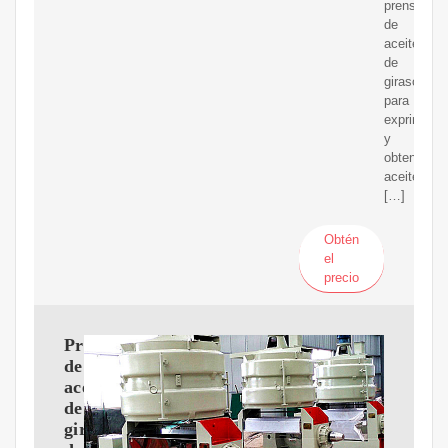
prensa
de
aceite
de
girasol
para
exprimirlas
y
obtener
aceite
[…]
Obtén
el
precio
Prensa
de
aceite
de
girasol