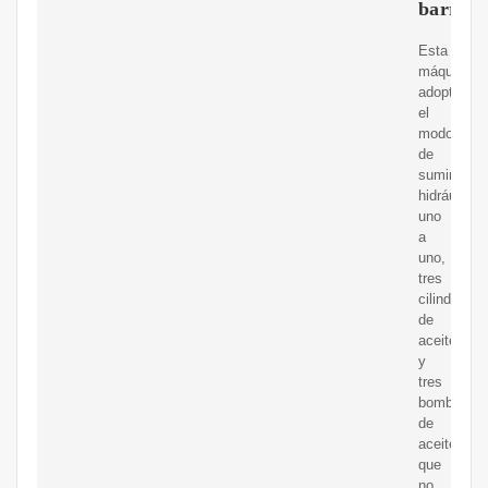
barras
Esta
máquina
adopta
el
modo
de
suministro
hidráulico
uno
a
uno,
tres
cilindros
de
aceite
y
tres
bombas
de
aceite,
que
no