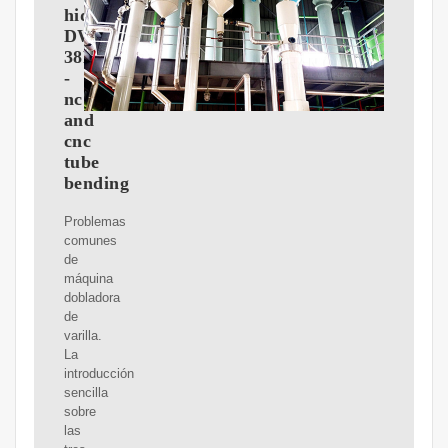
hidráulica
DW-
38NC
-
nc
and
cnc
tube
bending
Problemas
comunes
de
máquina
dobladora
de
varilla.
La
introducción
sencilla
sobre
las