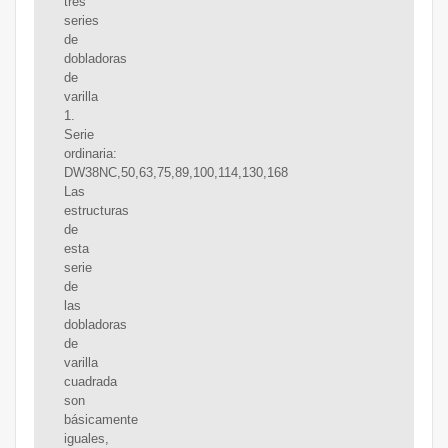
tres
series
de
dobladoras
de
varilla
1.
Serie
ordinaria:
DW38NC,50,63,75,89,100,114,130,168
Las
estructuras
de
esta
serie
de
las
dobladoras
de
varilla
cuadrada
son
básicamente
iguales,