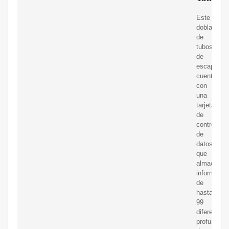
Este
doblador
de
tubos
de
escape
cuenta
con
una
tarjeta
de
control
de
datos
que
almacena
informació
de
hasta
99
diferentes
profundida