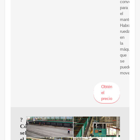
convenient
para
el
mantenimie
Habrá
ruedas
en
la
máquina,
que
se
pueden
mover
Obtén
el
precio
?
Cómo
seleccionar
el