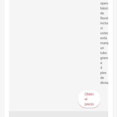
operacione
básicas
de
flexión
incluso
si
usted
está
manipulan
un
tubo
grande
a
4
pies
de
distancia.
Obtén
el
precio