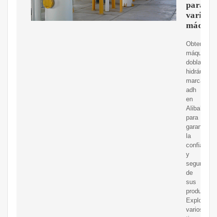
para
varias
máquin
Obtenga
máquina
dobladora
hidráulica
marca
adh
en
Alibaba.c
para
garantizar
la
confiabilid
y
seguridad
de
sus
productos.
Explore
varios