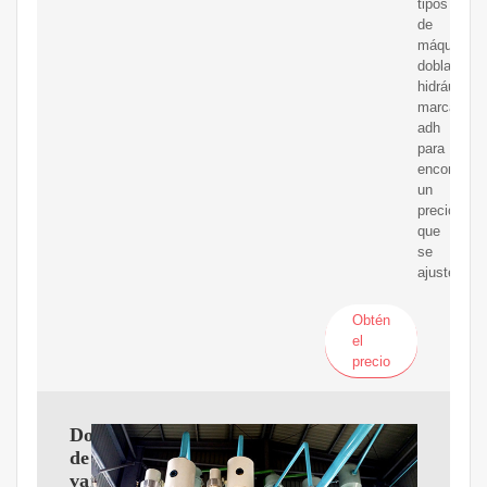
tipos
de
máquina
dobladora
hidráulica
marca
adh
para
encontrar
un
precio
que
se
ajuste.
Obtén
el
precio
Dobladora
de
varilla