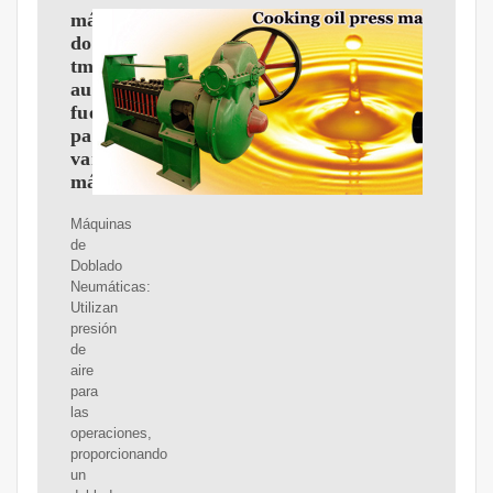
máquina
dobladora
tmt
automática
fuerte
para
varias
máquinas
Máquinas
de
Doblado
Neumáticas:
Utilizan
presión
de
aire
para
las
operaciones,
proporcionando
un