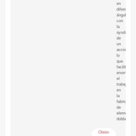
en
diferentes
ángulos
con
la
ayuda
de
un
accionamie
lo
que
facilita
enormeme
el
trabajo
en
la
fabricación
de
elementos
doblados.
Obtén