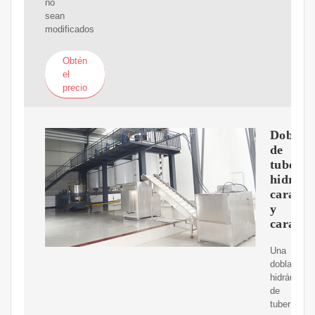
no
sean
modificados
Obtén
el
precio
Doblad
de
tubos
hidrául
caracter
y
caracter
Una
dobladora
hidráulica
de
tuberías