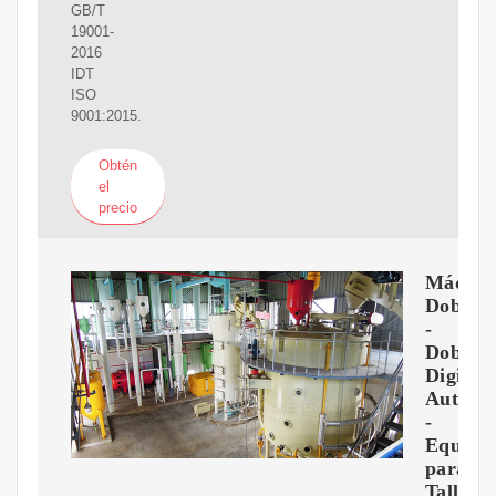
GB/T
19001-
2016
IDT
ISO
9001:2015.
Obtén
el
precio
Máquin
Doblad
-
Doblad
Digital
Automá
-
Equipo
para
Taller