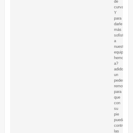
de
curva.
Y
para
darle
más
sofisticaci
a
nuestro
equipo
hemos
a?
adido
un
pedestal
remoto
para
que
con
su
pie
pueda
controlar
las