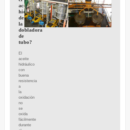
aceite
hidráulico
de
la
dobladora
de
tubo?
El
aceite
hidráulico
con
buena
resistencia
a
la
oxidación
no
se
oxida
fácilmente
durante