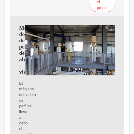
el
precio
Máquina
dobladora
de
perfiles
de
aluminio
-
vistmac.com
La
máquina
dobladora
de
perfiles
lleva
a
cabo
el