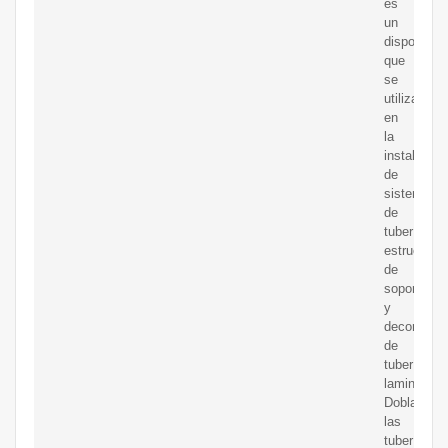
es
un
dispositivo
que
se
utiliza
en
la
instalación
de
sistemas
de
tuberías,
estructura
de
soporte
y
decorativa
de
tuberías
laminadas.
Dobla
las
tuberías