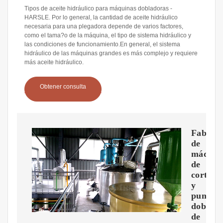
Tipos de aceite hidráulico para máquinas dobladoras -
HARSLE. Por lo general, la cantidad de aceite hidráulico
necesaria para una plegadora depende de varios factores,
como el tama?o de la máquina, el tipo de sistema hidráulico y
las condiciones de funcionamiento.En general, el sistema
hidráulico de las máquinas grandes es más complejo y requiere
más aceite hidráulico.
Obtener consulta
Fabrica
de
máquin
de
corte
y
punzon
doblado
de