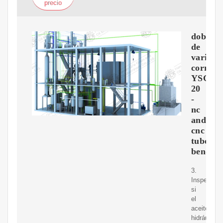
precio
doblad
de
varilla
corrug
YSGW-
20
-
nc
and
cnc
tube
bendin
3.
Inspeccion
si
el
aceite
hidráulico