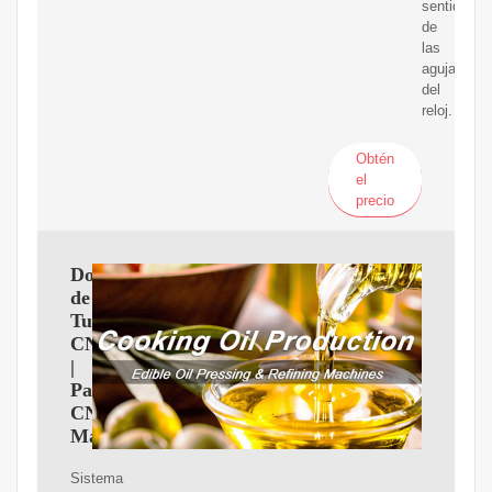
sentido
de
las
agujas
del
reloj.
Obtén
el
precio
Dobladora
de
Tubos
CNC
|
Patagonia
CNC
Machines
Sistema