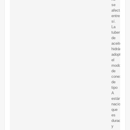
se
afectan
entre
sí.
La
tubería
de
aceite
hidráulico
adopta
el
modo
de
conexión
de
tipo
A
estándar
nacional,
que
es
duradero
y