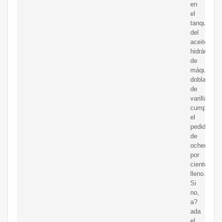
en
el
tanque
del
aceite
hidráulico
de
máquinas
dobladoras
de
varillas
cumple
el
pedido
de
ochenta
por
ciento
lleno.
Si
no,
a?
ada
el