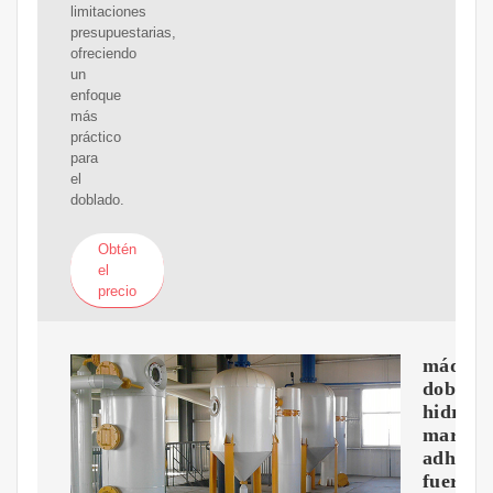
limitaciones
presupuestarias,
ofreciendo
un
enfoque
más
práctico
para
el
doblado.
Obtén
el
precio
máquin
doblad
hidrául
marca
adh
fuerte