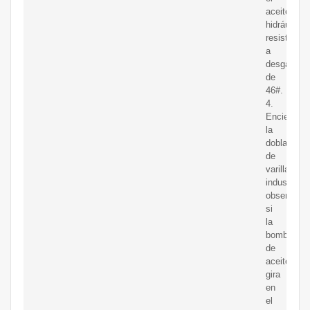
aceite
hidráulico
resistente
a
desgastar
de
46#.
4.
Encienda
la
dobladora
de
varilla
industrialy
observe
si
la
bomba
de
aceite
gira
en
el