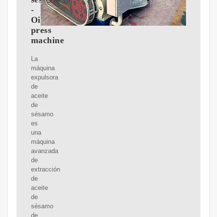
-
Oil
press
machine
La
máquina
expulsora
de
aceite
de
sésamo
es
una
máquina
avanzada
de
extracción
de
aceite
de
sésamo
de