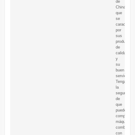
de
China,
que
se
caracteriza
por
sus
productos
de
calidad
y
su
buen
servicio.
Tenga
la
seguridad
de
que
puede
comprar
máquinas
combinada
con