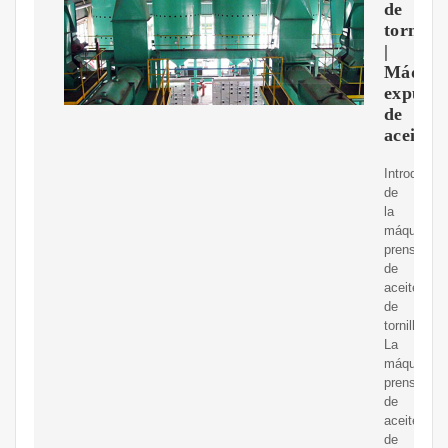
de
tornillo
|
Máquin
expulso
de
aceite
Introducci
de
la
máquina
prensadora
de
aceite
de
tornillo.
La
máquina
prensadora
de
aceite
de