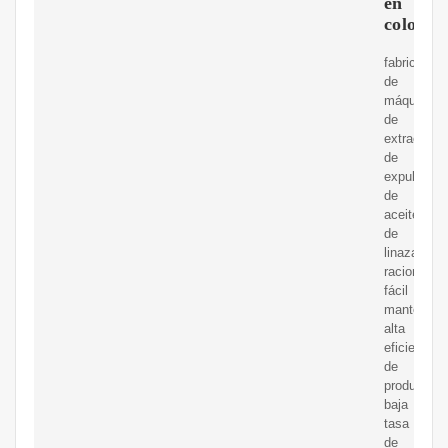
en
colomb
fabricantes
de
máquinas
de
extracción
de
expulsor
de
aceite
de
linazaestru
racional,
fácil
mantenimie
alta
eficiencia
de
producción
baja
tasa
de