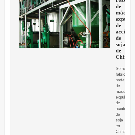
de
máquin
expulso
de
aceite
de
soja
de
China
Somos
fabricantes
profesiona
de
máquinas
expulsoras
de
aceite
de
soja
en
China,