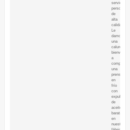
servicio
personaliz
de
alta
calidad.
Le
damos
una
calurosa
bienvenida
a
comprar
una
prensa
en
frío
con
expulsor
de
aceite
barata
en
nuestra
fábrica.