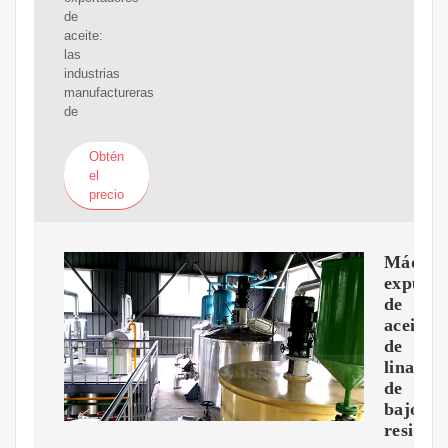
de
aceite:
las
industrias
manufactureras
de
Obtén
el
precio
Máquin
expulso
de
aceite
de
linaza
de
bajo
residuo