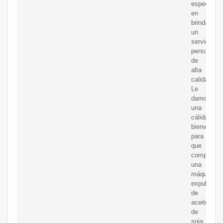
especializ
en
brindar
un
servicio
personaliz
de
alta
calidad.
Le
damos
una
cálida
bienvenida
para
que
compre
una
máquina
expulsora
de
aceite
de
soja