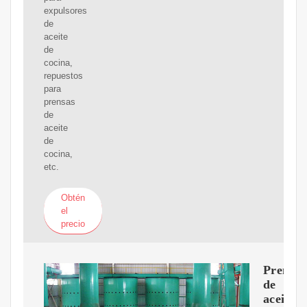
expulsores
de
aceite
de
cocina,
repuestos
para
prensas
de
aceite
de
cocina,
etc.
Obtén
el
precio
Prensa
de
aceite