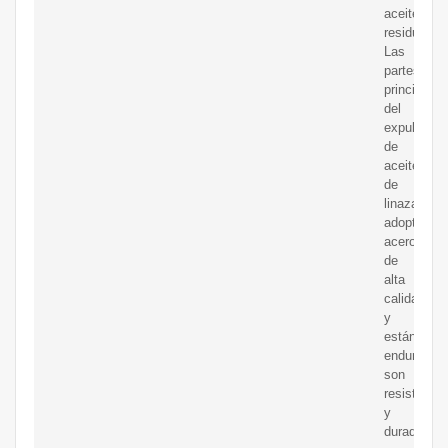
aceite
residual.
Las
partes
principales
del
expulsor
de
aceite
de
linaza
adoptan
acero
de
alta
calidad
y
están
endurecida
son
resistentes
y
duraderas.