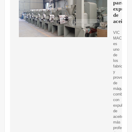
para
expulso
de
aceite
VIC
MACHINE
es
uno
de
los
fabricantes
y
proveedor
de
máquinas
combinada
con
expulsor
de
aceite
más
profesiona