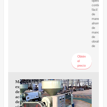
operación
continua,
fácil
de
manejar,
ahorro
de
mano
de
obralínea
de
Obtén
el
precio
Máquina
expulsora
de
aceite
de
sésamo