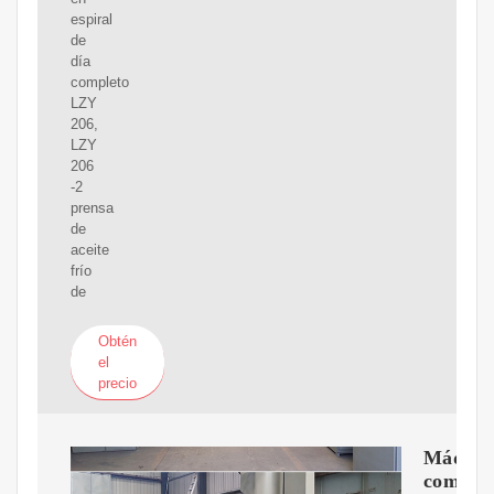
espiral
de
día
completo
LZY
206,
LZY
206
-2
prensa
de
aceite
frío
de
Obtén
el
precio
Máquin
combin