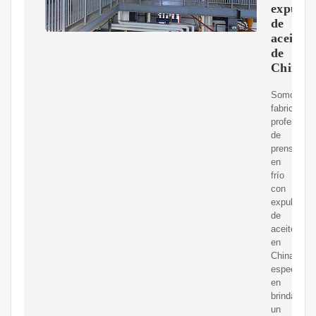
expulso
de
aceite
de
China
Somos
fabricantes
profesiona
de
prensas
en
frío
con
expulsor
de
aceite
en
China,
especializ
en
brindar
un