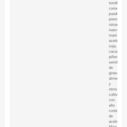
tornillo
comercial
puede
prensar
sésamo,
nueces,
maní,
aceitunas,
soja,
cacao,
piñones,
semillas
de
girasol,
almendras
y
otros
cultivos
con
alto
contenido
de
aceite.
Máquina