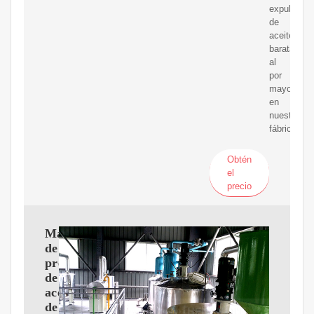
expulsor
de
aceite
baratas
al
por
mayor
en
nuestra
fábrica.
Obtén
el
precio
Máquina
de
prensado
de
aceite
de