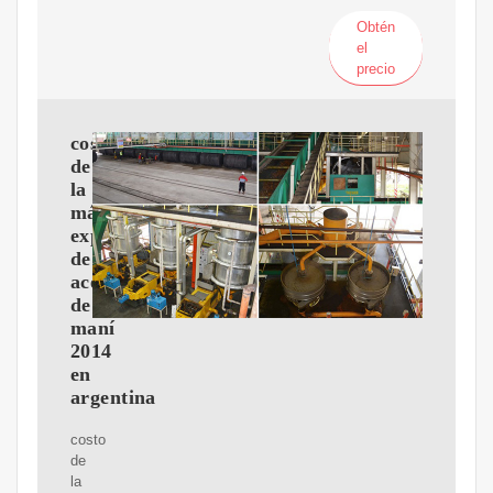
Obtén
el
precio
costo
de
la
máquina
expulsora
de
aceite
de
maní
2014
en
argentina
costo
de
la