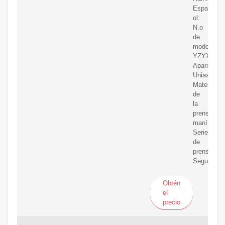
Espa?
ol:
N.o
de
modelo:
YZYX140;
Apariencia
Uniaxial;
Materiales
de
la
prensa:
maní;
Serie
de
prensa:
Segunda
Obtén
el
precio