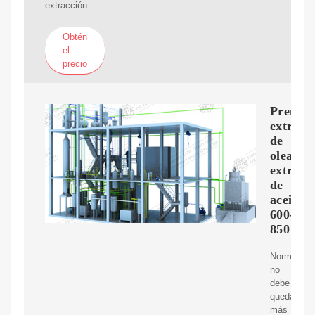
extracción
Obtén
el
precio
Prensa
extruso
de
oleagin
extracc
de
aceites
600-
850
Normalmen
no
debe
quedar
más