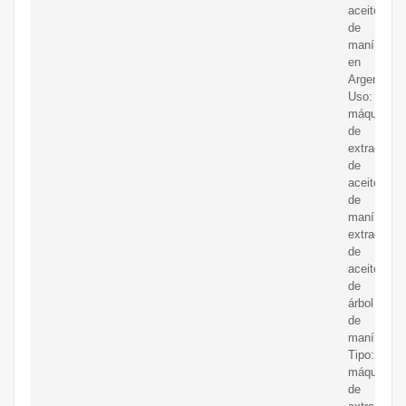
aceite
de
maní
en
Argentina.
Uso:
máquina
de
extracción
de
aceite
de
maní,
extracción
de
aceite
de
árbol
de
maní;
Tipo:
máquina
de