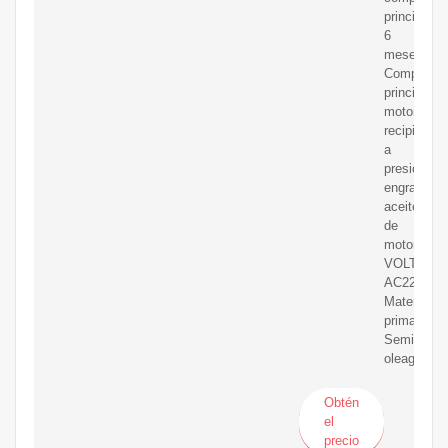
principales
6
meses;
Componen
principales
motor,
recipiente
a
presión,
engranaje,
aceite
de
motor;
VOLTAJE:
AC220V;
Materia
prima:
Semillas
oleaginosa
Obtén
el
precio