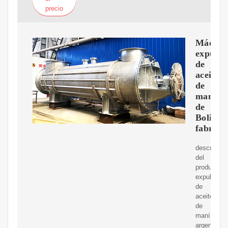
precio
Máquin
expulso
de
aceite
de
maní
de
Bolivia
fabrica
descripció
del
productom
expulsora
de
aceite
de
maní
argentina1.