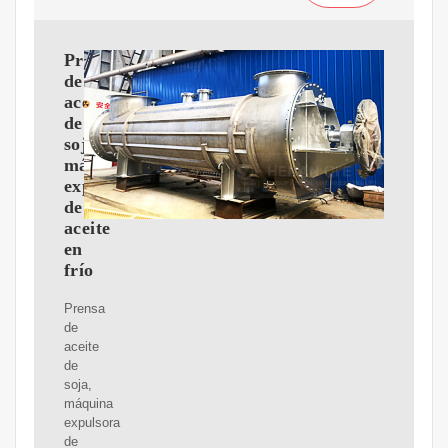
Prensa
de
aceite
de
soja,
máquina
expulsora
de
aceite
en
frío
Prensa
de
aceite
de
soja,
máquina
expulsora
de