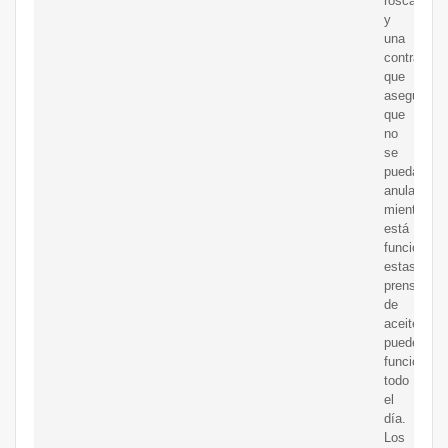
rosca
y
una
contratuer
que
asegura
que
no
se
pueda
anular
mientras
está
funcionand
estas
prensas
de
aceite
pueden
funcionar
todo
el
día.
Los