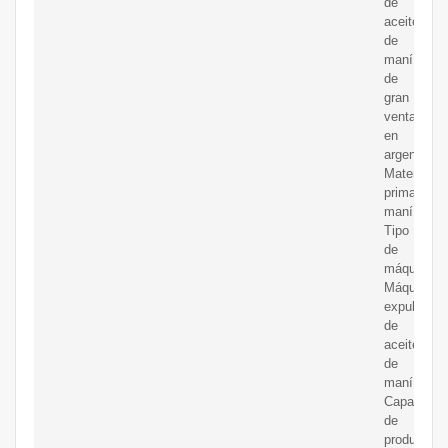
de
aceite
de
maní
de
gran
venta
en
argentina.
Materia
prima:
maní;
Tipo
de
máquina:
Máquina
expulsora
de
aceite
de
maní;
Capacidad
de
producción