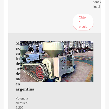
tensión
local
Obtén
el
precio
Máquina
expulsora
en
frío
de
aceite
de
maní
en
argentina
Potencia
eléctrica:
2.200