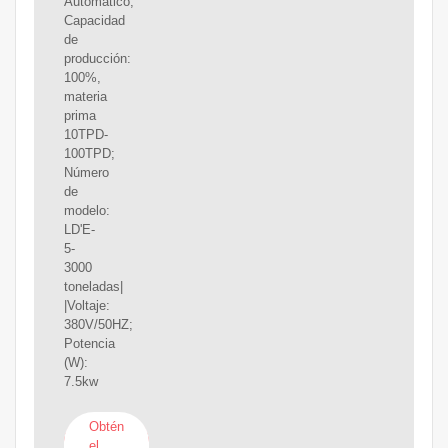
Automático;
Capacidad
de
producción:
100%,
materia
prima
10TPD-
100TPD;
Número
de
modelo:
LD'E-
5-
3000
toneladas|
|Voltaje:
380V/50HZ;
Potencia
(W):
7.5kw
Obtén
el