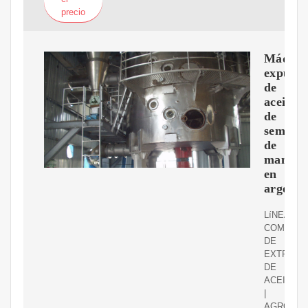
precio
Máquin
expulso
de
aceite
de
semilla
de
maní
en
argenti
LíNEA
COMPLET
DE
EXTRACC
DE
ACEITE
|
AGROISA.