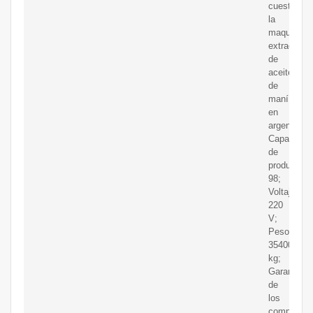
cuesta
la
maquina
extractora
de
aceite
de
maní
en
argentina.
Capacidad
de
producción
98;
Voltaje:
220
V;
Peso:
35400
kg;
Garantía
de
los
component