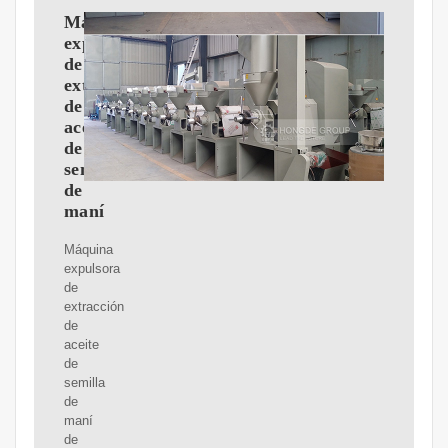
Máquina
expulsora
de
extracción
de
aceite
de
semilla
de
maní
Máquina
expulsora
de
extracción
de
aceite
de
semilla
de
maní
de