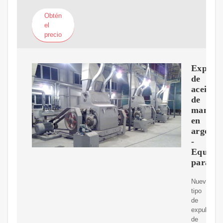
Obtén
el
precio
Expuls
de
aceite
de
maní
en
argenti
-
Equipo
para
Nuevo
tipo
de
expulsores
de