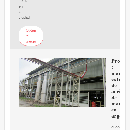
2013
en
la
ciudad
Obtén
el
precio
Produc
:
maquin
extract
de
aceite
de
maní
en
argenti
cuanto