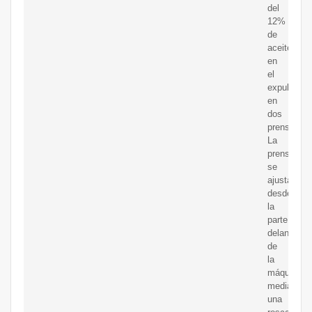
del
12%
de
aceite
en
el
expulsor
en
dos
prensas.
La
prensa
se
ajusta
desde
la
parte
delantera
de
la
máquina
mediante
una