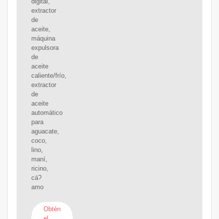
digital,
extractor
de
aceite,
máquina
expulsora
de
aceite
caliente/frío,
extractor
de
aceite
automático
para
aguacate,
coco,
lino,
maní,
ricino,
cá?
amo
Obtén
el