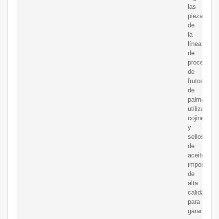
las
piezas
de
la
línea
de
procesami
de
frutos
de
palma
utilizan
cojinetes
y
sellos
de
aceite
importados
de
alta
calidad
para
garantizar