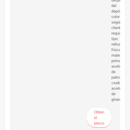
después
del
depósito:
color:
según
clientes'
requisito:
tipo:
refinación
física:
materia
prima:
aceite
de
palma
crudo,
aceite
de
girasol
Obtén
el
precio