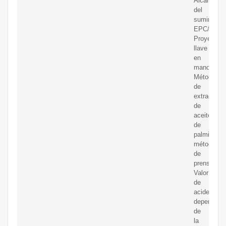
Alcance
del
suministro:
EPC/
Proyecto
llave
en
mano;
Método
de
extracción
de
aceite
de
palmiste:
método
de
prensa;
Valor
de
acidez:
depende
de
la