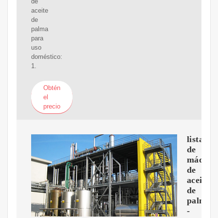
de
aceite
de
palma
para
uso
doméstico:
1.
Obtén
el
precio
lista
de
máquin
de
aceite
de
palma
-