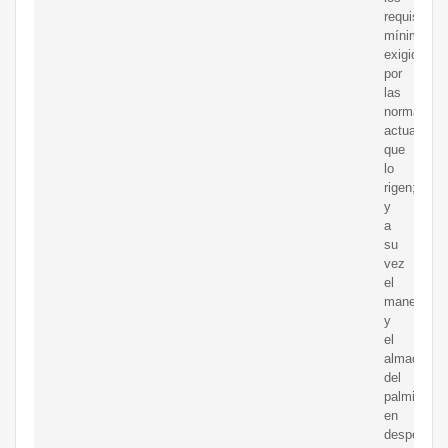
requisitos
mínimos
exigidos
por
las
normas
actualizad
que
lo
rigen;
y
a
su
vez
el
manejo
y
el
almacenam
del
palmiste
en
despensa