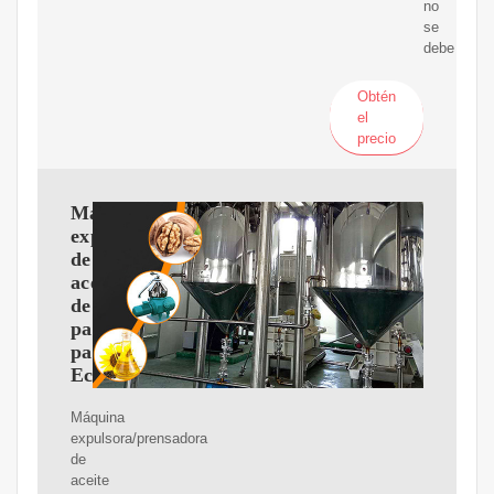
no
se
debe
Obtén
el
precio
Máquina
expulsora/prensadora
de
aceite
de
palmiste
para
Ecuador
Máquina
expulsora/prensadora
de
aceite