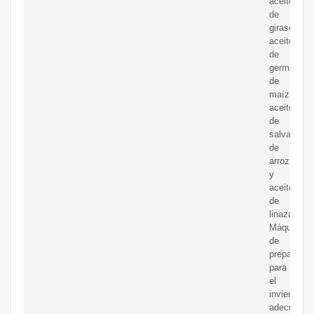
aceite
de
girasol,
aceite
de
germen
de
maíz,
aceite
de
salvado
de
arroz
y
aceite
de
linaza;
Máquina
de
preparació
para
el
invierno
adecuada