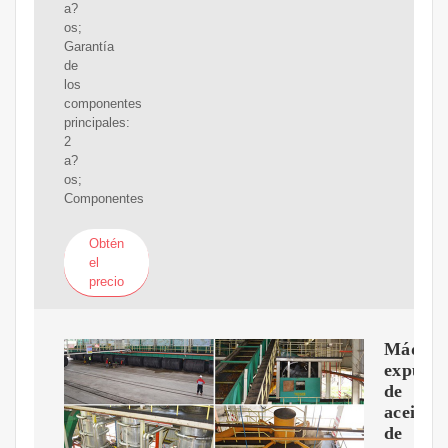
a?
os;
Garantía
de
los
componentes
principales:
2
a?
os;
Componentes
Obtén
el
precio
Máquin
expulso
de
aceite
de