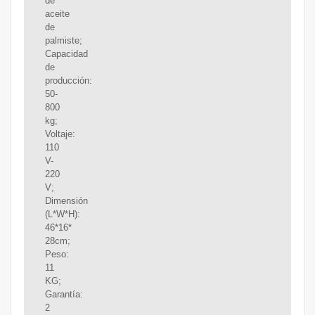
de
aceite
de
palmiste;
Capacidad
de
producción:
50-
800
kg;
Voltaje:
110
V-
220
V;
Dimensión
(L*W*H):
46*16*
28cm;
Peso:
11
KG;
Garantía:
2