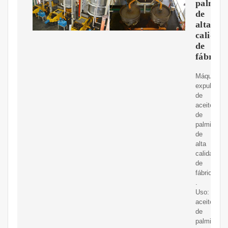
palmist
de
alta
calidad
de
fábrica
Máquina
expulsora
de
aceite
de
palmiste
de
alta
calidad
de
fábrica
.
Uso:
aceite
de
palmiste/a