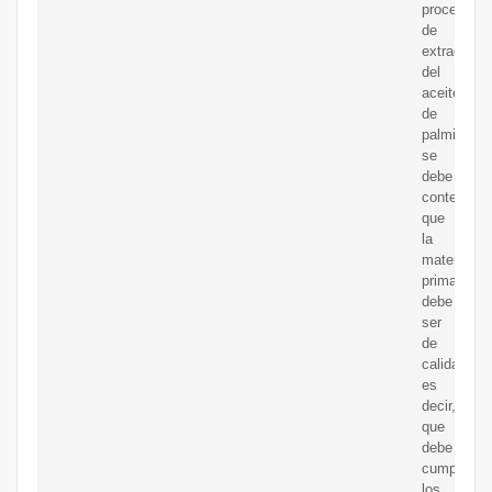
proceso
de
extracción
del
aceite
de
palmiste
se
debe
contemplar
que
la
materia
prima
debe
ser
de
calidad,
es
decir,
que
debe
cumplir
los