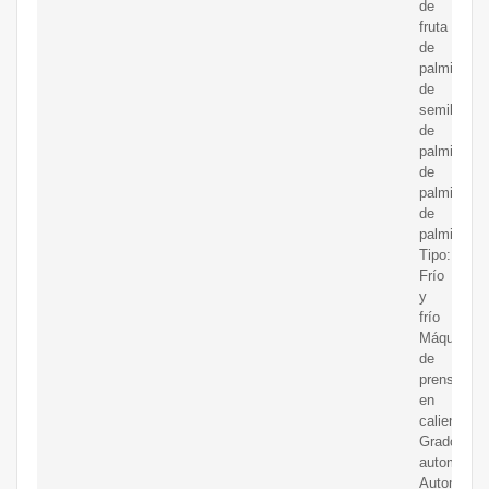
de
fruta
de
palmiste/a
de
semilla
de
palmiste/o
de
palmiste/e
de
palmiste;
Tipo:
Frío
y
frío
Máquina
de
prensado
en
caliente;
Grado
automático
Automático