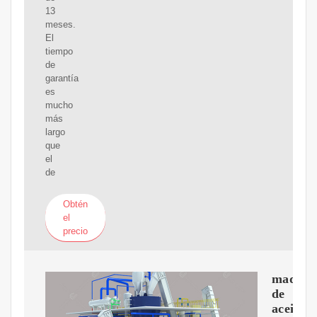
13
meses.
El
tiempo
de
garantía
es
mucho
más
largo
que
el
de
Obtén
el
precio
maquin
de
aceite