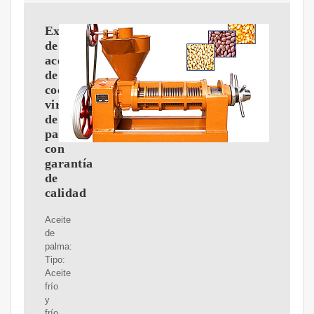
Expeller
de
aceite
de
coco
virgen
de
palmiste
con
garantía
de
calidad
Aceite
de
palma:
Tipo:
Aceite
frío
y
frío