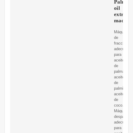
Palm
oil
extract
machin
Máquina
de
fraccionam
adecuada
para
aceite
de
palma,
aceite
de
palmiste,
aceite
de
coco.
Máquina
desparafin
adecuada
para