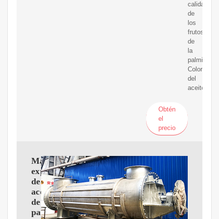
calidad
de
los
frutos
de
la
palmiste;
Color
del
aceite
Obtén
el
precio
Máquina
expulsora
de
aceite
de
palmiste