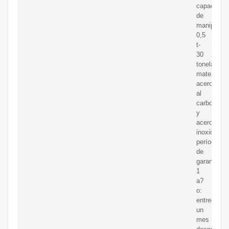
capacidad
de
manipulaci
0,5
t-
30
toneladas/
material:
acero
al
carbono
y
acero
inoxidable:
período
de
garantía:
1
a?
o:
entrega:
un
mes