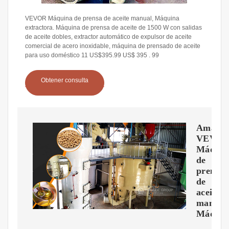
VEVOR Máquina de prensa de aceite manual, Máquina
extractora. Máquina de prensa de aceite de 1500 W con salidas
de aceite dobles, extractor automático de expulsor de aceite
comercial de acero inoxidable, máquina de prensado de aceite
para uso doméstico 11 US$395.99 US$ 395 . 99
Obtener consulta
Amazon
VEVO
Máquin
de
prensa
de
aceite
manual
Máquin