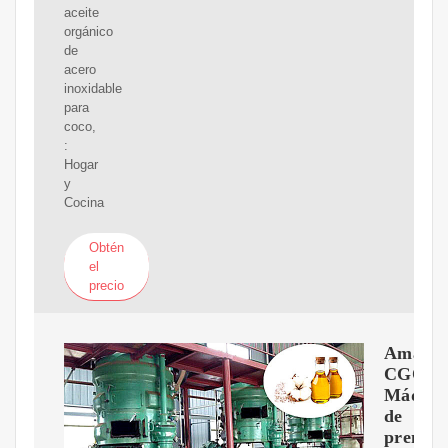
aceite
orgánico
de
acero
inoxidable
para
coco,
:
Hogar
y
Cocina
Obtén
el
precio
Amazon
CGOL
Máquin
de
prensa