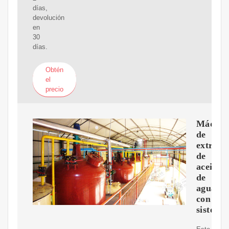
días,
devolución
en
30
días.
Obtén
el
precio
Máquin
de
extracc
de
aceite
de
aguacat
con
sistema