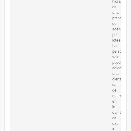
hidráulico
es
una
prensa
de
aceite
por
lotes.
Las
personas
solo
pueden
colocar
una
cierta
cantidad
de
material
en
la
cámara
de
exprimido
a