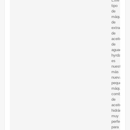
Este
tipo
de
máquina
de
extracción
de
aceite
de
aguacate
hyrdaulci
es
nuestra
más
nueva
pequeña
máquina
combinada
de
aceite
hidráulico,
muy
perfecta
para