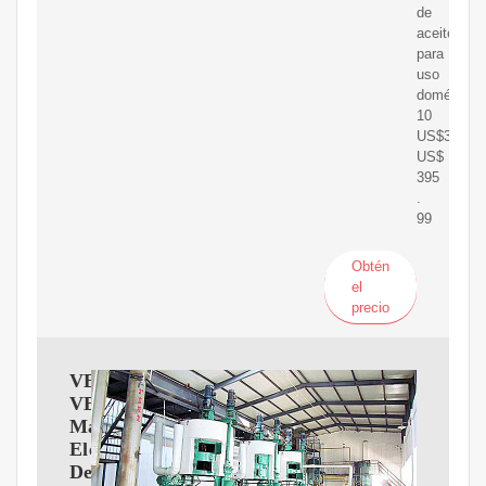
de
aceite
para
uso
doméstico
10
US$395.99
US$
395
.
99
Obtén
el
precio
VEVOR
VEVOR
Máquina
Eléctrica
De