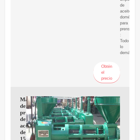
de
aceite
doméstico
para
prensar
:
Todo
lo
demás
Obtén
el
precio
Máquina
de
prensa
de
aceite
de
1500