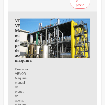
el
precio
VEVOR
VEVOR
Máquina
manual
de
prensa
de
aceite,
máquina
Descubra
VEVOR
Máquina
manual
de
prensa
de
aceite,
máquina