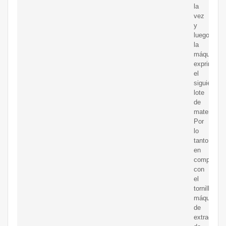
la
vez
y
luego
la
máquina
exprime
el
siguiente
lote
de
materiales.
Por
lo
tanto,
en
comparaci
con
el
tornillo
máquina
de
extracción