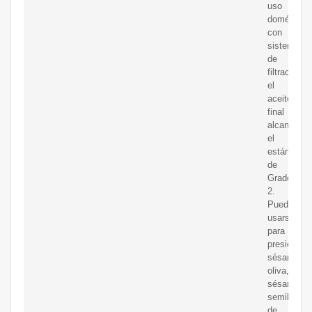
uso
doméstico
con
sistema
de
filtración,
el
aceite
final
alcanza
el
estándar
de
Grado
2.
Puede
usarse
para
presionar
sésamo,
oliva,
sésamo,
semilla
de