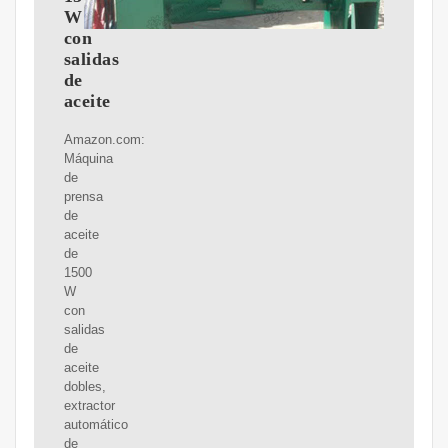
W
con
salidas
de
aceite
Amazon.com:
Máquina
de
prensa
de
aceite
de
1500
W
con
salidas
de
aceite
dobles,
extractor
automático
de