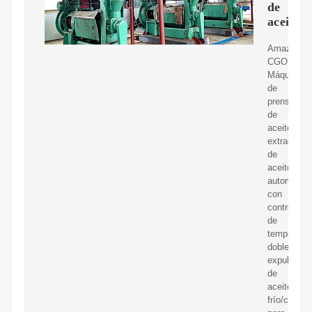
de
aceite
Amazon.c
CGOLDEN
Máquina
de
prensa
de
aceite,
extractor
de
aceite
automático
con
control
de
temperatur
doble,
expulsor
de
aceite
frío/calient