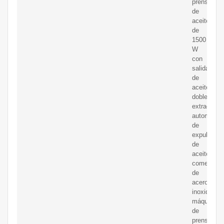
prensa
de
aceite
de
1500
W
con
salidas
de
aceite
dobles,
extractor
automático
de
expulsor
de
aceite
comercial
de
acero
inoxidable,
máquina
de
prensado