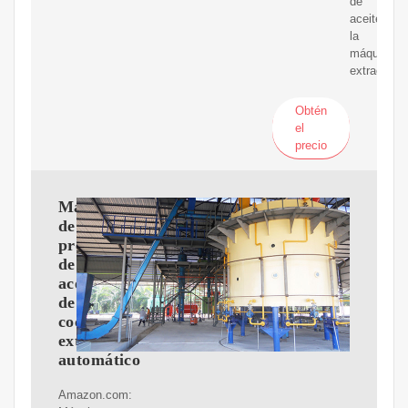
de
aceite,
la
máquina
extractora
Obtén
el
precio
Máquina
de
prensa
de
aceite
de
cocina,
extractor
automático
Amazon.com: