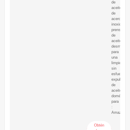
de
aceite
de
acero
inoxidable,
prensador
de
aceite
desmontab
para
una
limpieza
sin
esfuerzo,
expulsor
de
aceite
doméstico
para
:
Amazon.c
Obtén