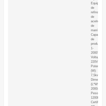
Equipo
de
refinación
de
aceite
de
maní;
Capacidad
de
producción
1-
2000TPD;
Voltaje:
220V/380V
Potencia
(W):
7,5kw;
Dimension
(L*W*H):
2000x140
Peso:
1200kg;
Certificaci