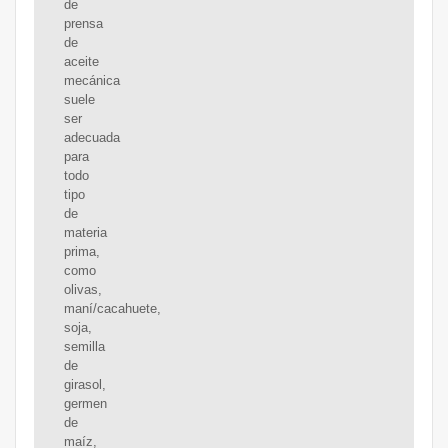
de
prensa
de
aceite
mecánica
suele
ser
adecuada
para
todo
tipo
de
materia
prima,
como
olivas,
maní/cacahuete,
soja,
semilla
de
girasol,
germen
de
maíz,