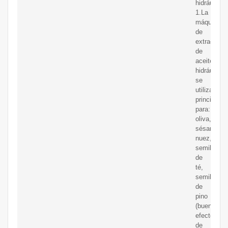
hidráulico.
1.La
máquina
de
extracción
de
aceite
hidráulico
se
utiliza
principalm
para:
oliva,
sésamo,
nuez,
semillas
de
té,
semillas
de
pino
(buen
efecto
de