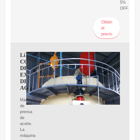
5%
OFF.
Obtén
el
precio
LíNEA
COMPLETA
DE
EXTRACCIóN
DE
ACEITE
Máquina
de
prensa
de
aceite.
La
máquina