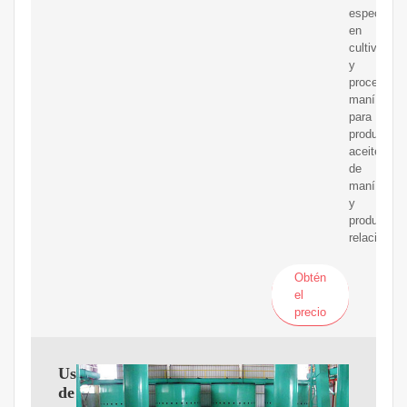
especializ
en
cultivar
y
procesar
maní
para
producir
aceite
de
maní
y
productos
relacionad
Obtén
el
precio
Uso
de