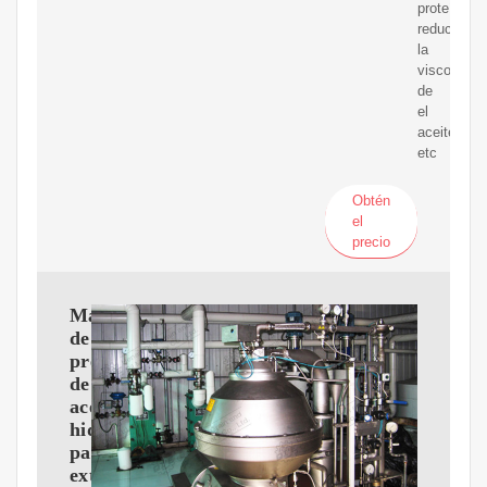
proteínas,
reducir
la
viscosidad
de
el
aceite,
etc
Obtén
el
precio
Máquina
de
prensa
de
aceite
hidráulico
para
extracción