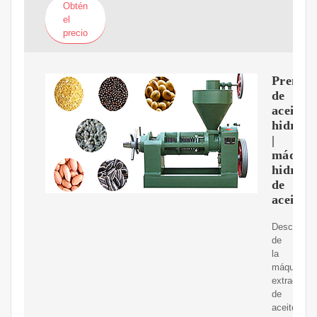
Obtén
el
precio
Prensa
de
aceite
hidrául
|
máquin
hidrául
de
aceite
Descripció
de
la
máquina
extractora
de
aceite