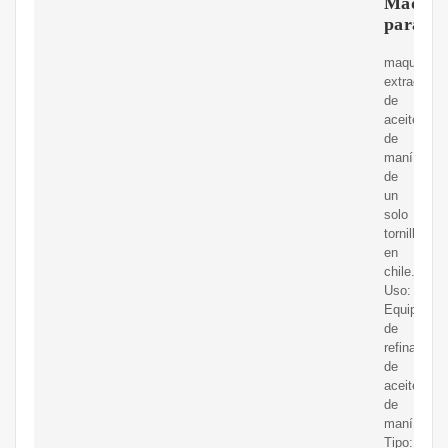
Maquin
para
maquina
extractora
de
aceite
de
maní
de
un
solo
tornillo
en
chile.
Uso:
Equipo
de
refinación
de
aceite
de
maní;
Tipo: