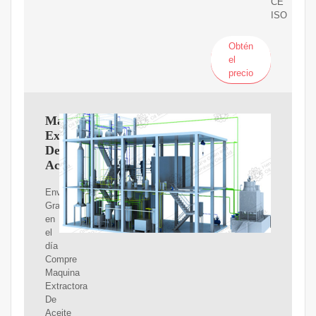
CE
ISO
Obtén
el
precio
Maquina
Extractora
De
Aceite
Envíos
Gratis
en
el
día
Compre
Maquina
Extractora
De
Aceite