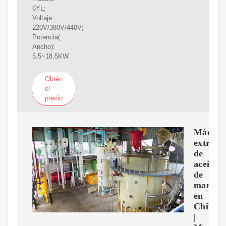
6YL;
Voltaje:
220V/380V/440V;
Potencia(
Ancho):
5.5~18.5KW
Obtén
el
precio
Máquin
extract
de
aceite
de
maní
en
Chile
|