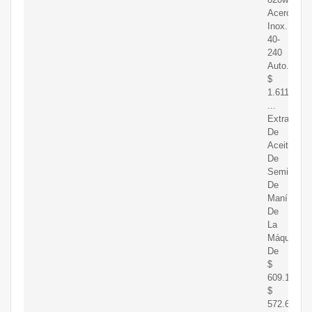
Acero
Inox.
40-
240
Auto.
$
1.611.286
...
Extractor
De
Aceite
De
Semilla
De
Maní
De
La
Máquina
De
$
609.188
$
572.639