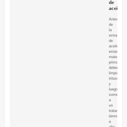
de
aceite
Antes
de
la
extracción
de
aceite,
estas
materias
primas
deben
limpiarse,
triturarse
y
luego
someterse
a
un
tratamient
térmico
a
alta