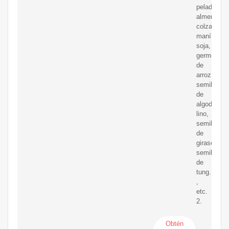
pelado),
almendras,
colza,
maní,
soja,
germen
de
arroz,
semillas
de
algodón,
lino,
semillas
de
girasol,
semillas
de
tung.
,
etc.
2.
Obtén