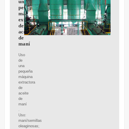
una
pequeña
máquina
extractora
de
aceite
de
maní
Uso
de
una
pequeña
máquina
extractora
de
aceite
de
maní
.
Uso:
maní/semillas
oleaginosas;