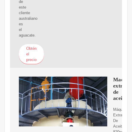
de
este
cliente
australiano
es
el
aguacate.
Obtén
el
precio
Maquin
extract
de
aceite
Máquina
Extractora
De
Aceite
820w