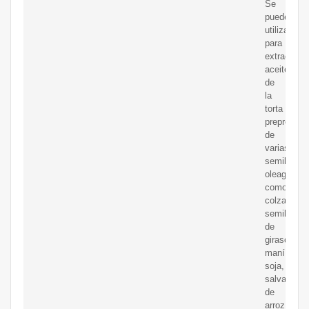
Se
puede
utilizar
para
extraer
aceite
de
la
torta
preprensa
de
varias
semillas
oleaginosa
como
colza,
semilla
de
girasol,
maní,
soja,
salvado
de
arroz,