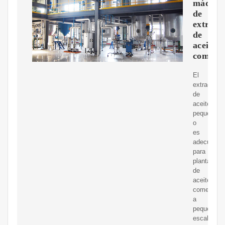
máquin
de
extracc
de
aceite
comesti
El
extractor
de
aceite
peque?
o
es
adecuado
para
plantas
de
aceite
comestible
a
pequeña
escala.