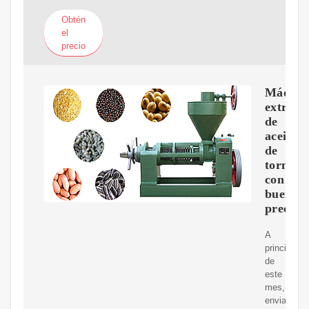
Obtén
el
precio
Máquin
extract
de
aceite
de
tornillo
con
buen
precio
A
principios
de
este
mes,
enviamos