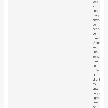
con
éxito
una
máquina
extractora
de
aceite
de
tornillo.
Ubicado
en
una
zona
rural
de
Colombia,
el
cliente
es
una
pequeña
agroindustr
que
se