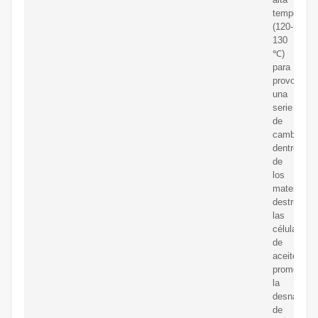
temperatur
(120-
130
℃)
para
provocar
una
serie
de
cambios
dentro
de
los
materiales:
destruir
las
células
de
aceite,
promover
la
desnatural
de