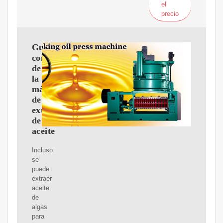
el
precio
Guía
completa
de
la
máquina
de
extracción
de
aceite
Incluso
se
puede
extraer
aceite
de
algas
para