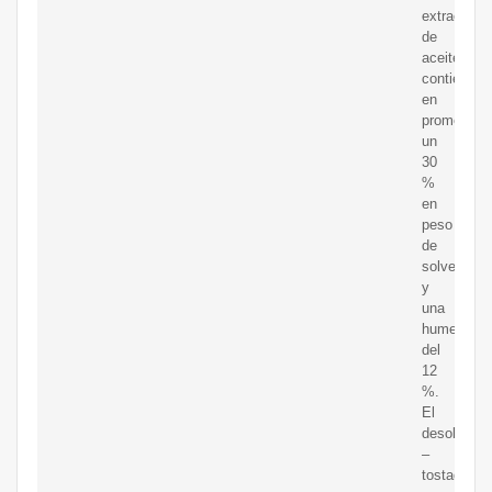
extracción
de
aceite
contiene,
en
promedio
un
30
%
en
peso
de
solvente
y
una
humedad
del
12
%.
El
desolventi
–
tostador