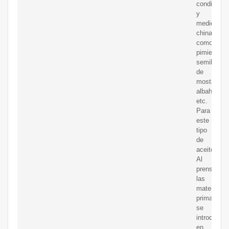
condiment
y
medicinas
chinas
como
pimienta,
semilla
de
mostaza,
albahaca,
etc.
Para
este
tipo
de
aceite
Al
prensar,
las
materias
primas
se
introducen
en