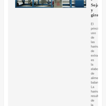
Soja
y
girasol
El
principal
uso
de
las
harinas
de
extracción
es
la
elaboració
de
alimentos
balancead
La
harina
resultante
de
la