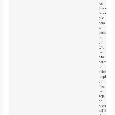
los
procesado
reconocen
que
para
la
elaboració
de
un
tofu
de
alta
calidad
se
debe
emplear
un
frijol
de
soja
de
buena
calidad.