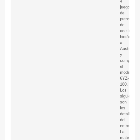
4
juegos
de
prensas
de
aceite
hidráulico
a
Austria
y
compró
el
modelo
6YZ-
180.
Los
siguientes
son
los
detalles
del
embalaje.
La
materia