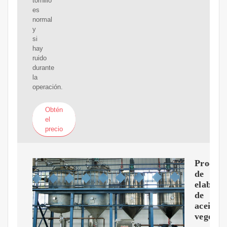
tornillo
es
normal
y
si
hay
ruido
durante
la
operación.
Obtén
el
precio
Proceso
de
elabora
de
aceites
vegetal
-