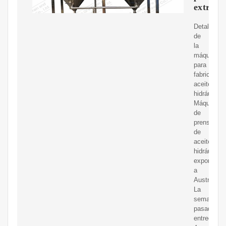
extracc
Detalles
de
la
máquina
para
fabricar
aceite
hidráulico
Máquina
de
prensa
de
aceite
hidráulico
exportada
a
Austria.
La
semana
pasada
entregamo