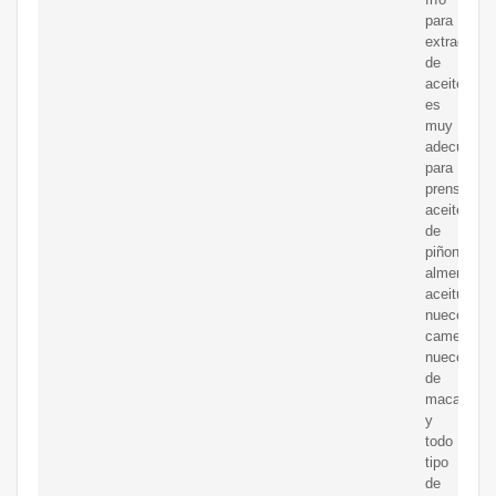
para
extracción
de
aceite
es
muy
adecuada
para
prensar
aceite
de
piñones,
almendras,
aceitunas,
nueces,
camelia,
nueces
de
macadamia
y
todo
tipo
de