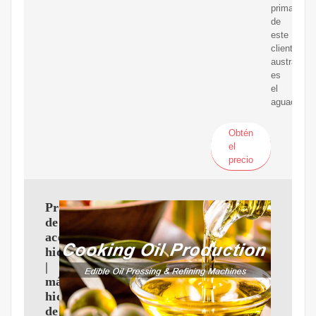
prima
de
este
cliente
australiano
es
el
aguacate.
Obtén
el
precio
Prensa
de
aceite
hidráulica
|
máquina
hidráulica
de