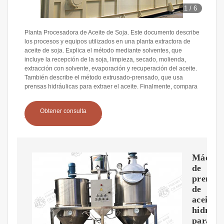
1
/
6
Planta Procesadora de Aceite de Soja. Este documento describe
los procesos y equipos utilizados en una planta extractora de
aceite de soja. Explica el método mediante solventes, que
incluye la recepción de la soja, limpieza, secado, molienda,
extracción con solvente, evaporación y recuperación del aceite.
También describe el método extrusado-prensado, que usa
prensas hidráulicas para extraer el aceite. Finalmente, compara
Obtener consulta
Máquin
de
prensa
de
aceite
hidrául
para