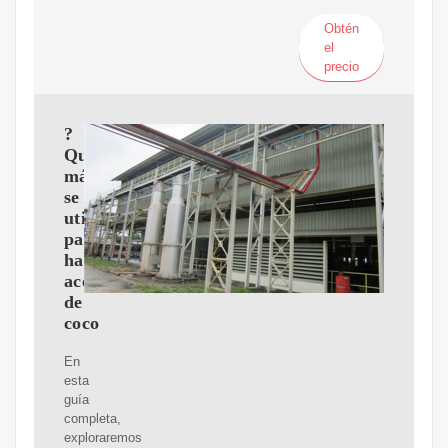
Obtén
el
precio
?
Qué
máquina
se
utiliza
para
hacer
aceite
de
coco
En
esta
guía
completa,
exploraremos