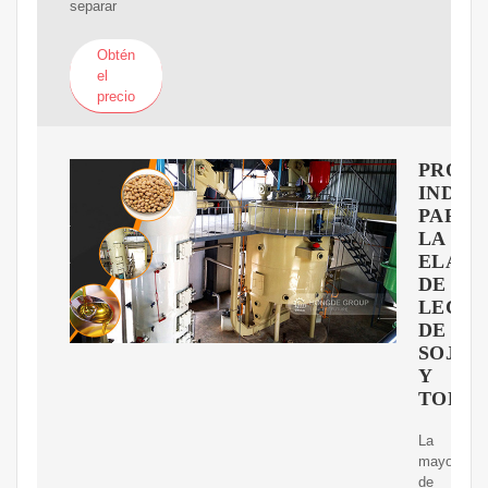
separar
Obtén
el
precio
PROCE
INDUS
PARA
LA
ELABO
DE
LECH
DE
SOJA
Y
TOFU
La
mayoría
de