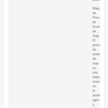
Máquinas
de
Procesami
de
Aceite
de
Soja.
El
procesami
de
aceite
de
soja
es
una
industria
clave
en
el
ámbito
agrícola
y