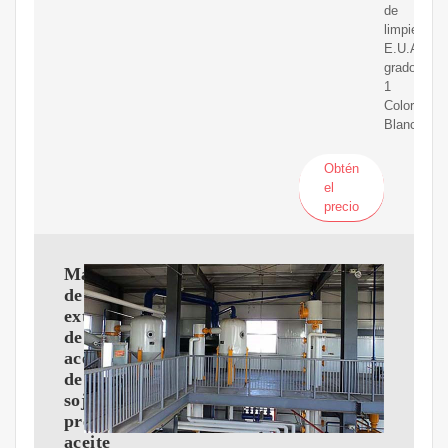
de
limpieza:
E.U.A.
grado
1
Color:
Blanco/ama
Obtén
el
precio
Máquina
de
extracción
de
aceite
de
soja
prensa
aceite