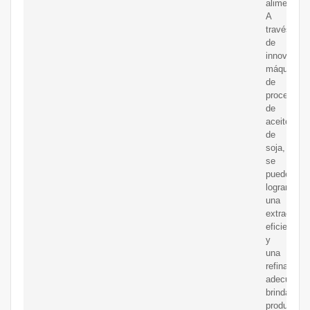
alimentario
A
través
de
innovadora
máquinas
de
procesami
de
aceite
de
soja,
se
puede
lograr
una
extracción
eficiente
y
una
refinación
adecuada,
brindando
productos