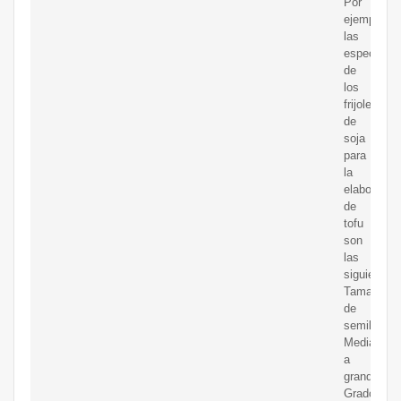
Por
ejemplo,
las
especifica
de
los
frijoles
de
soja
para
la
elaboració
de
tofu
son
las
siguientes.
Tamaño
de
semilla:
Mediana
a
grande
Grado