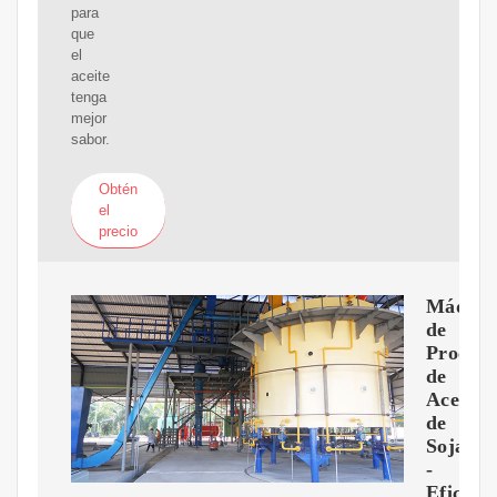
para
que
el
aceite
tenga
mejor
sabor.
Obtén
el
precio
Máquin
de
Procesa
de
Aceite
de
Soja
-
Eficien