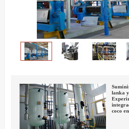
Suminis
lanka y
Experim
integra
coco en