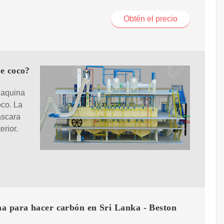
Obtén el precio
de coco?
Maquina
oco. La
áscara
erior.
a para hacer carbón en Sri Lanka - Beston