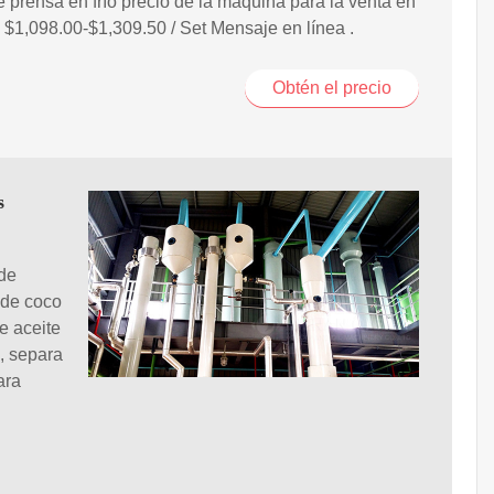
e prensa en frío precio de la máquina para la venta en
a $1,098.00-$1,309.50 / Set Mensaje en línea .
Obtén el precio
s
 de
 de coco
e aceite
, separa
ara