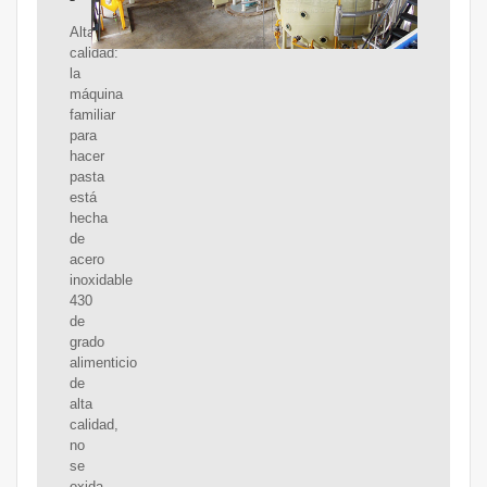
Alta
calidad:
la
máquina
familiar
para
hacer
pasta
está
hecha
de
acero
inoxidable
430
de
grado
alimenticio
de
alta
calidad,
no
se
oxida