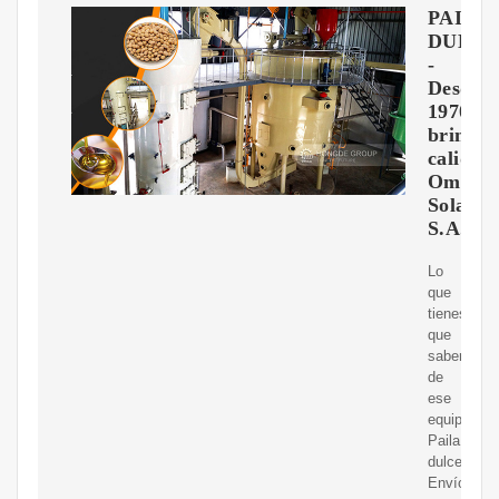
PAILA
DULC
-
Desde
1970
brinda
calidad
Omega
Solari
S.A.
Lo
que
tienes
que
saber
de
ese
equipo.
Paila
dulcera;
Envíos