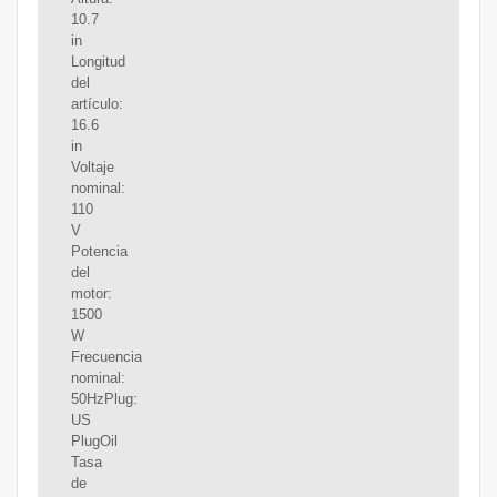
10.7
in
Longitud
del
artículo:
16.6
in
Voltaje
nominal:
110
V
Potencia
del
motor:
1500
W
Frecuencia
nominal:
50HzPlug:
US
PlugOil
Tasa
de