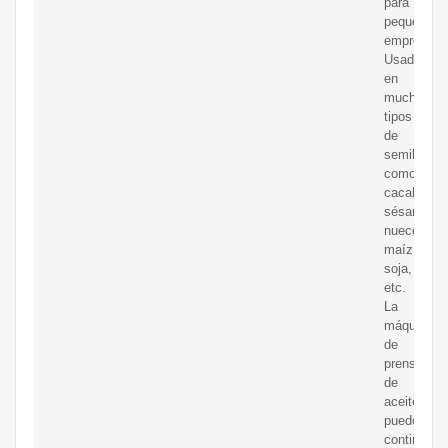
para
pequeñas
empresas
Usado
en
muchos
tipos
de
semillas,
como
cacahuete
sésamo,
nueces,
maíz,
soja,
etc.
La
máquina
de
prensa
de
aceite
puede
continuar