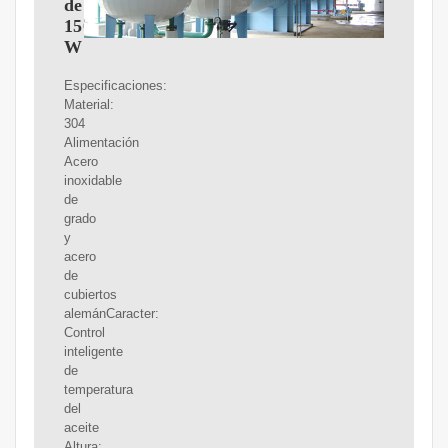
de
1500
W
Especificaciones:
Material:
304
Alimentación
Acero
inoxidable
de
grado
y
acero
de
cubiertos
alemánCaracter:
Control
inteligente
de
temperatura
del
aceite
Altura: