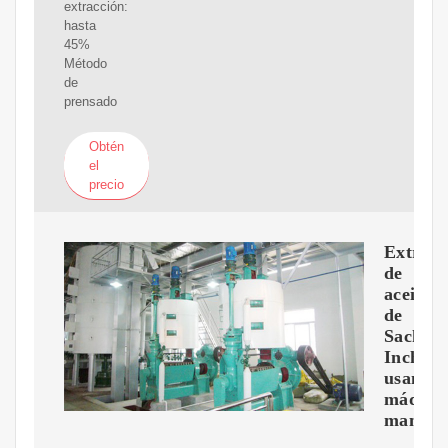
extracción:
hasta
45%
Método
de
prensado
Obtén
el
precio
Extracc
de
aceite
de
Sacha
Inchi
usando
máquin
manual