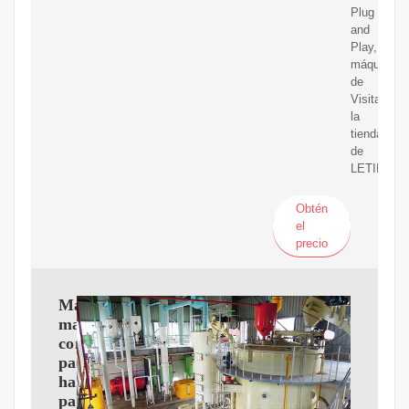
Plug
and
Play,
máquina
de
Visita
la
tienda
de
LETIME
Obtén
el
precio
Máquina
manual
comercial
para
hacer
pasta