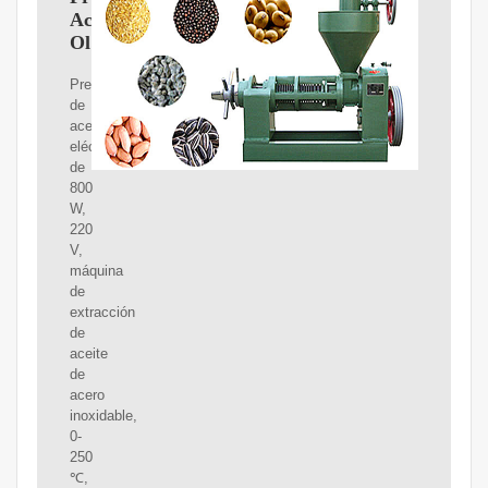
Aceite
Oliva
Prensa
de
aceite
eléctrica
de
800
W,
220
V,
máquina
de
extracción
de
aceite
de
acero
inoxidable,
0-
250
℃,