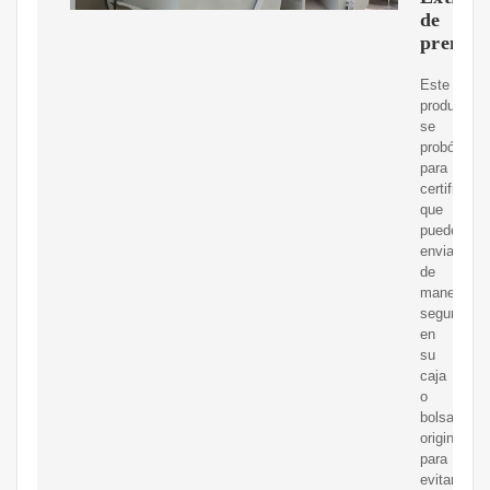
de
prensa
Este
producto
se
probó
para
certificar
que
puede
enviarse
de
manera
segura
en
su
caja
o
bolsa
original
para
evitar