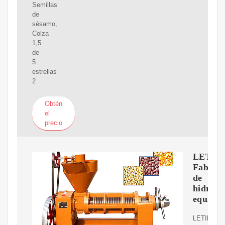
Semillas
de
sésamo,
Colza
1,5
de
5
estrellas
2
Obtén
el
precio
LETIM
Fabrica
de
hidrosol
equipo
LETIME