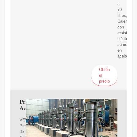
a
70
litros;
Calentamie
con
resistenci
eléctricas
sumergida
en
aceite
Obtén
el
precio
Prensa
Aceite
VEVOR
Prensa
de