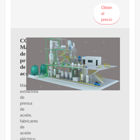
Obtén
el
precio
CGOLDENWALL
Máquina
de
prensa
de
aceite
Máquina
extractora
de
prensa
de
aceite,
fabricante
de
aceite
eléctrico