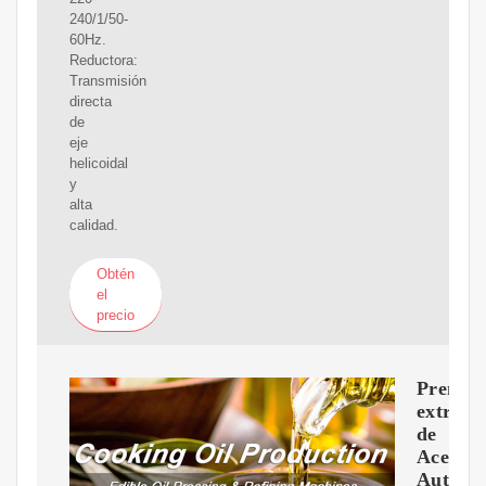
240/1/50-
60Hz.
Reductora:
Transmisión
directa
de
eje
helicoidal
y
alta
calidad.
Obtén
el
precio
Prensa
extract
de
Aceite
Automá