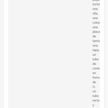
incluía
una
olla,
una
columna,
una
placa
de
tamiz,
una
tapa,
un
tubo
de
conexión
en
forma
de
U,
un
tubo
recto
y