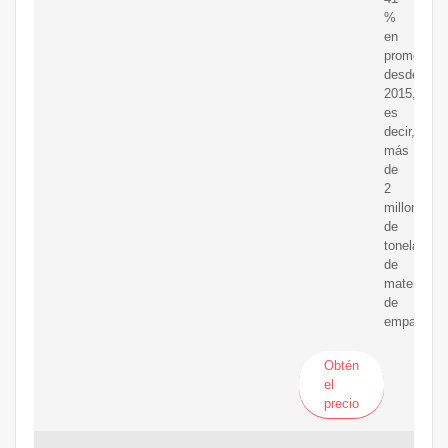
%
en
promedio
desde
2015,
es
decir,
más
de
2
millones
de
toneladas
de
material
de
empaque.
Obtén
el
precio