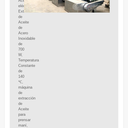
Aceite
eléctrica,
Extractor
de
Aceite
de
Acero
Inoxidable
de
700
W,
Temperatura
Constante
de
140
℃,
máquina
de
extracción
de
Aceite
para
prensar
maní,