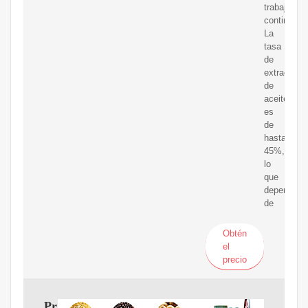
trabajo
continuo
La
tasa
de
extracción
de
aceite
es
de
hasta
45%,
lo
que
depende
de
Obtén
el
precio
Prensa