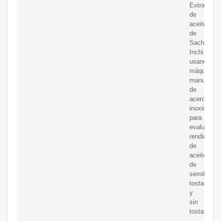
Extracción
de
aceite
de
Sacha
Inchi
usando
máquina
manual
de
acero
inoxidable
para
evaluar
rendimient
de
aceite
de
semilla
tostada
y
sin
tostar.