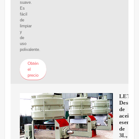
suave.
Es
fácil
de
limpiar
y
de
uso
polivalente.
Obtén
el
precio
LETIM
Destila
de
aceite
esencial
de
3L,