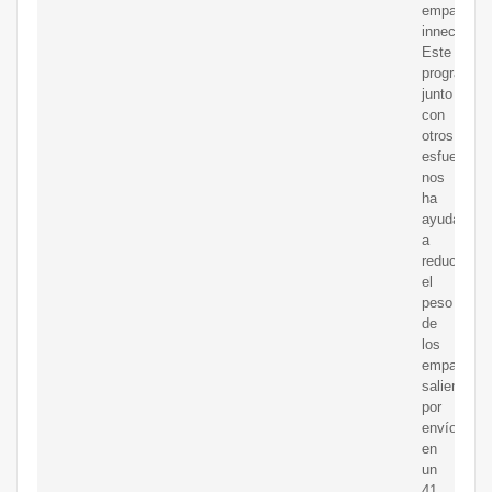
empaques
innecesari
Este
programa,
junto
con
otros
esfuerzos,
nos
ha
ayudado
a
reducir
el
peso
de
los
empaques
salientes
por
envío
en
un
41