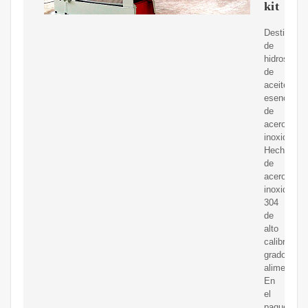
kit
Destilador
de
hidrosol
de
aceite
esencial
de
acero
inoxidable.
Hecho
de
acero
inoxidable
304
de
alto
calibre,
grado
alimenticio
En
el
paquete