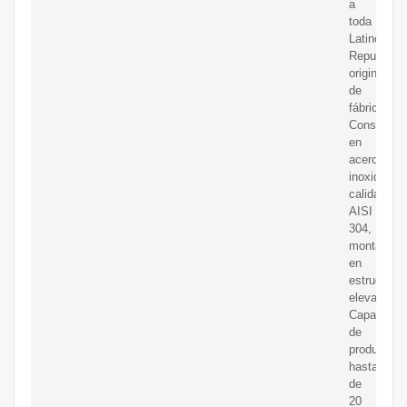
a
toda
Latinoamér
Repuestos
originales
de
fábrica;
Construida
en
acero
inoxidable
calidad
AISI
304,
montada
en
estructura
elevada;
Capacidad
de
producción
hasta
de
20