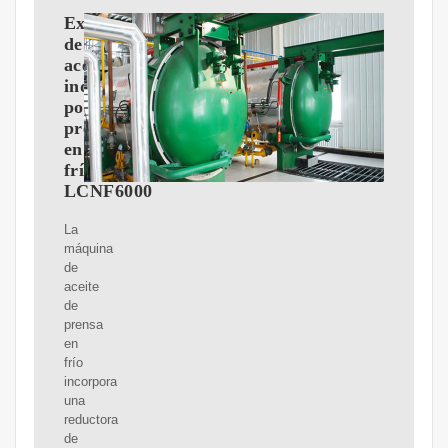
Extractor
de
aceite
industrial
por
prensado
en
frío
LCNF6000
La
máquina
de
aceite
de
prensa
en
frío
incorpora
una
reductora
de