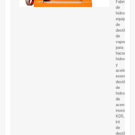
Fabricante
de
hidrosol,
equipo
de
destilación
de
vapor
para
hacer
hidrosol
y
aceite
esencial,
destilador
de
hidrosol
de
acero
inoxidable
KD5,
kit
de
destilación