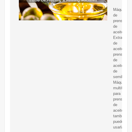
Máquina
de
prensado
de
aceite
Extractor
de
aceite,
prensa
de
aceite
de
semillas
Máquina
multifuncio
para
prensas
de
aceite,
también
puede
usarla