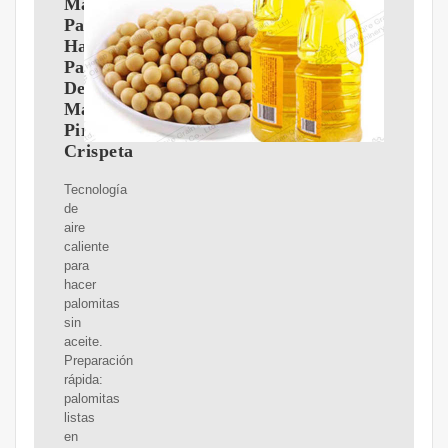
Máquina
Para
Hacer
Palomitas
De
Maíz
Pira
Crispeta
Tecnología
de
aire
caliente
para
hacer
palomitas
sin
aceite.
Preparación
rápida:
palomitas
listas
en