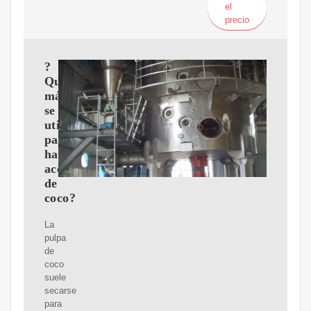
el
precio
?
Qué
máquina
se
utiliza
para
hacer
aceite
de
coco?
La
pulpa
de
coco
suele
secarse
para