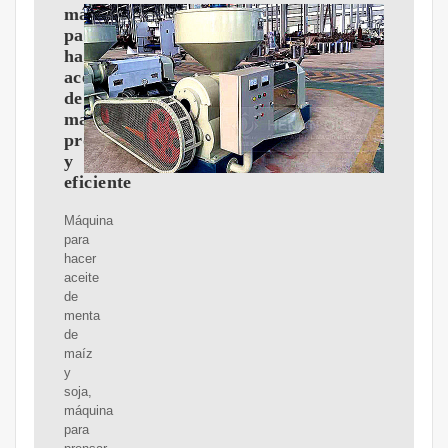
máquina
para
hacer
aceite
de
maíz
profesional
y
eficiente
Máquina
para
hacer
aceite
de
menta
de
maíz
y
soja,
máquina
para