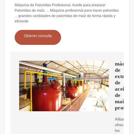
Máquina de Palomitas Profesional. Aceite para preparar
Palomitas de maíz. ... Máquina profesional para hacer palomitas
... grandes cantidades de palomitas de maíz de forma rápida y
eficiente
Obtener consulta
máquin
de
extracc
de
aceite
de
maíz
profesi
Alibaba.c
ofrece
los