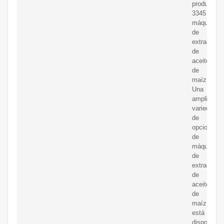
productos
3345
máquinas
de
extracción
de
aceite
de
maíz.
Una
amplia
variedad
de
opciones
de
máquinas
de
extracción
de
aceite
de
maíz
está
disponible