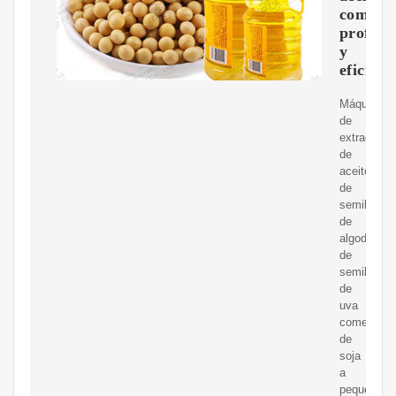
comesti
profesi
y
eficient
Máquina
de
extracción
de
aceite
de
semilla
de
algodón
de
semilla
de
uva
comestible
de
soja
a
pequeña