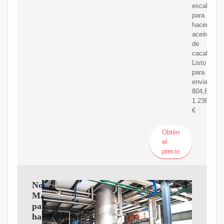
escala
para
hacer
aceite
de
cacahuete
Listo
para
enviar
804,85-
1.236,72
€
Obtén
el
precio
Nostalgia
Máquina
para
hacer