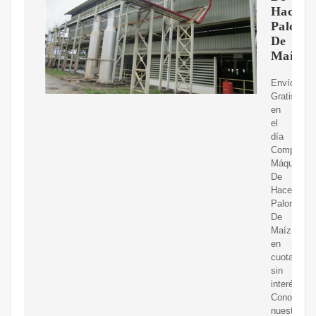
Hacer
Palomit
De
Maíz
Envíos
Gratis
en
el
día
Compre
Máquina
De
Hacer
Palomitas
De
Maíz
en
cuotas
sin
interés!
Conozca
nuestras