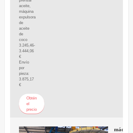
prensar
aceite,
máquina
expulsora
de
aceite
de
coco
3.245,46-
3.444,06
€
Envío
por
pieza:
3.875,17
€
Obtén
el
precio
máquin