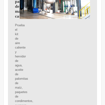
palomitas
de
maíz,
carrito
Prueba
el
kit
de
aire
caliente
y
hervidor
de
agua,
aceite
de
palomitas
de
maíz,
paquetes
de
condimentos,