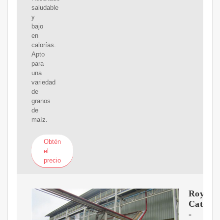
saludable
y
bajo
en
calorías.
Apto
para
una
variedad
de
granos
de
maíz.
Obtén
el
precio
Royal
Caterin
-