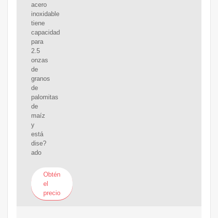
acero
inoxidable
tiene
capacidad
para
2.5
onzas
de
granos
de
palomitas
de
maíz
y
está
dise?
ado
Obtén
el
precio