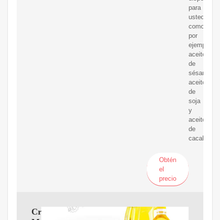
para
usted,
como
por
ejemplo
aceite
de
sésamo,
aceite
de
soja
y
aceite
de
cacahuete.
Obtén
el
precio
Crispetera