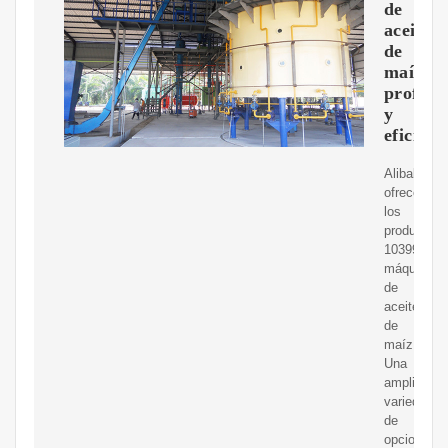
de
aceite
de
maíz
profesi
y
eficient
Alibaba.c
ofrece
los
productos
103992
máquinas
de
aceite
de
maíz.
Una
amplia
variedad
de
opciones