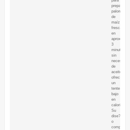
para
preparar
palomitas
de
maíz
frescas
en
aproximad
3
minutos,
sin
necesidad
de
aceite,
ofreciendo
un
tentempié
bajo
en
calorías.
Su
dise?
o
compacto