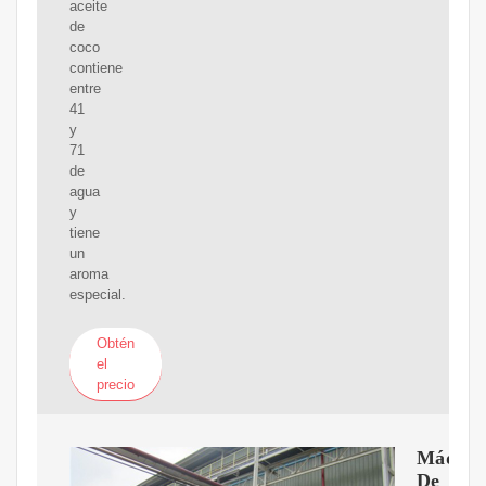
aceite
de
coco
contiene
entre
41
y
71
de
agua
y
tiene
un
aroma
especial.
Obtén
el
precio
Máquin
De