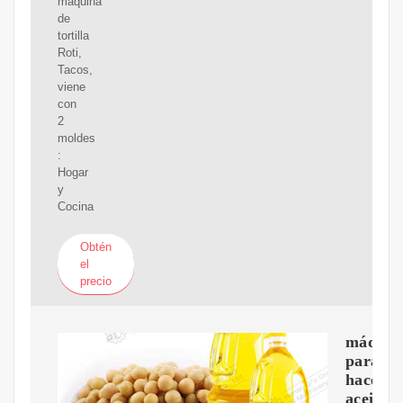
máquina
de
tortilla
Roti,
Tacos,
viene
con
2
moldes
:
Hogar
y
Cocina
Obtén
el
precio
máquin
para
hacer
aceite