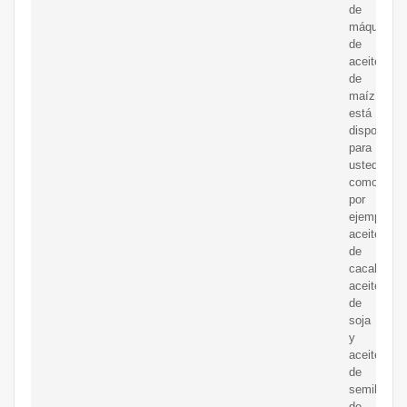
de
máquinas
de
aceite
de
maíz
está
disponible
para
usted,
como
por
ejemplo
aceite
de
cacahuete,
aceite
de
soja
y
aceite
de
semilla
de