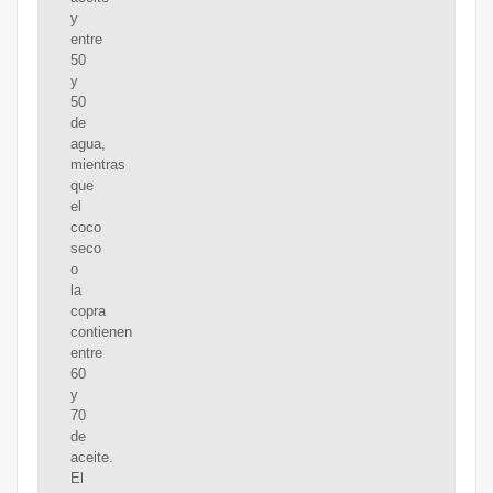
y
entre
50
y
50
de
agua,
mientras
que
el
coco
seco
o
la
copra
contienen
entre
60
y
70
de
aceite.
El