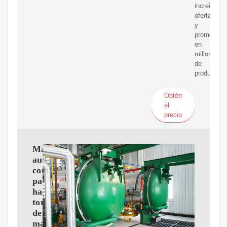
increíbles
ofertas
y
promocion
en
millones
de
productos.
Obtén
el
precio
Máquina
automática
comercial
para
hacer
tortillas
de
maíz