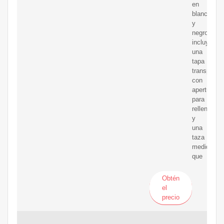
en
blanco
y
negro
incluye
una
tapa
transparen
con
apertura
para
rellenar
y
una
taza
medidora
que
Obtén
el
precio