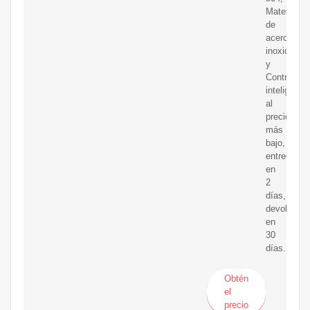
Material
de
acero
inoxidable
y
Control
inteligente
al
precio
más
bajo,
entrega
en
2
días,
devolución
en
30
días.
Obtén
el
precio