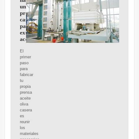
hacer
una
prensa
casera
para
extraer
aceite
El
primer
paso
para
fabricar
tu
propia
prensa
aceite
oliva
casera
es
reunir
los
materiales