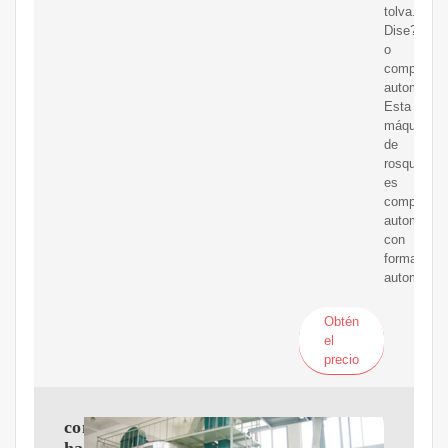
tolva.
Dise?
o
completam
automático
Esta
máquina
de
rosquillas
es
completam
automática
con
formación
automática
Obtén
el
precio
como