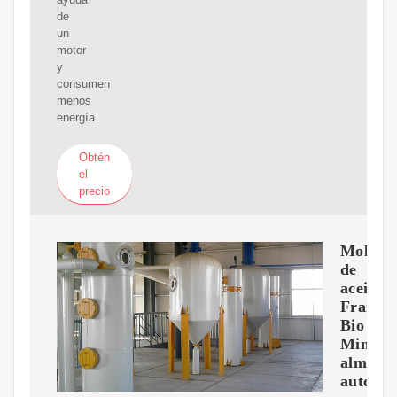
de
un
motor
y
consumen
menos
energía.
Obtén
el
precio
Molino
de
aceite
Frantoi
Bio
Mini
almaza
automát