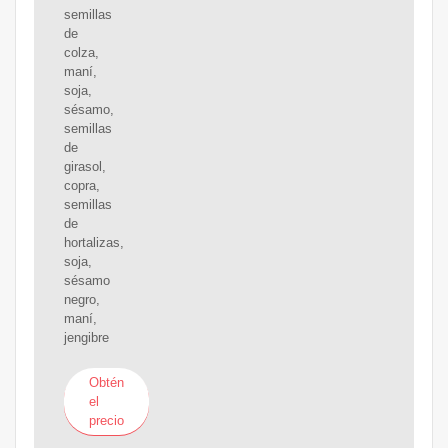
semillas
de
colza,
maní,
soja,
sésamo,
semillas
de
girasol,
copra,
semillas
de
hortalizas,
soja,
sésamo
negro,
maní,
jengibre
Obtén
el
precio