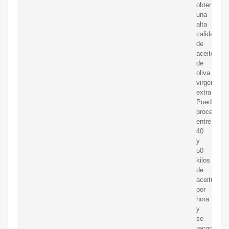
obtener
una
alta
calidad
de
aceite
de
oliva
virgen
extra.
Puede
procesar
entre
40
y
50
kilos
de
aceitunas
por
hora
y
se
recomiend