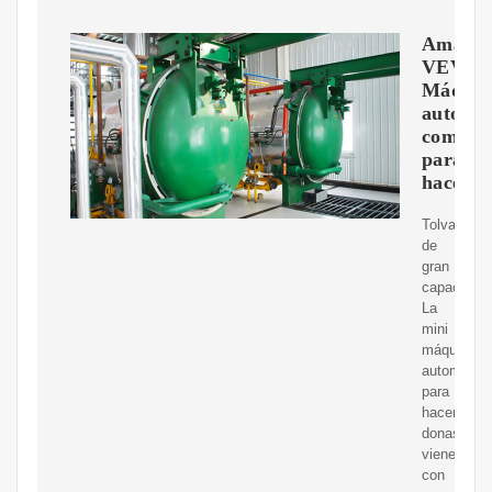
Amazon
VEVO
Máquin
automát
comerci
para
hacer
Tolva
de
gran
capacidad
La
mini
máquina
automática
para
hacer
donas
viene
con