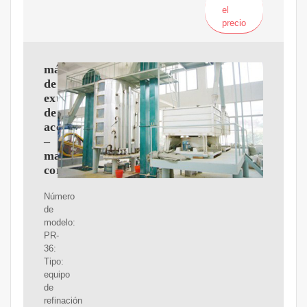
el
precio
máquina
de
extracción
de
aceite
–
marachekku
completamente
Número
de
modelo:
PR-
36:
Tipo:
equipo
de
refinación