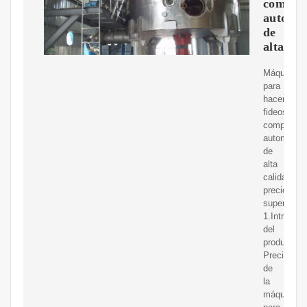
comple
automát
de
alta
Máquina
para
hacer
fideos
completam
automática
de
alta
calidad,
precio,
supervent
1.Introduc
del
producto
Precio
de
la
máquina