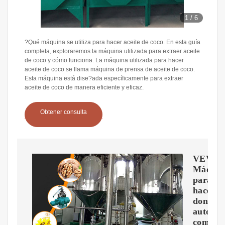
1
/
6
?Qué máquina se utiliza para hacer aceite de coco. En esta guía
completa, exploraremos la máquina utilizada para extraer aceite
de coco y cómo funciona. La máquina utilizada para hacer
aceite de coco se llama máquina de prensa de aceite de coco.
Esta máquina está dise?ada específicamente para extraer
aceite de coco de manera eficiente y eficaz.
Obtener consulta
VEVO
Máquin
para
hacer
donas
automát
comerci