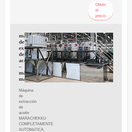
Obtén
el
precio
máquina
de
extracción
de
aceite
–
máquina
marachekku
Máquina
de
extracción
de
aceite
MARACHEKKU
COMPLETAMENTE
AUTOMáTICA.