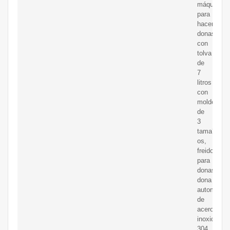
máquina
para
hacer
donas
con
tolva
de
7
litros
con
moldes
de
3
tama?
os,
freidora
para
donas,
dona
automática
de
acero
inoxidable
304,