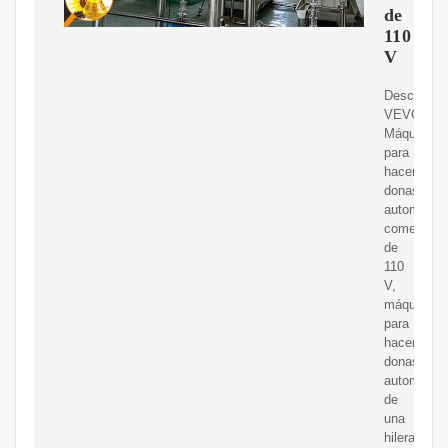
de
110
V
Descubra
VEVOR
Máquina
para
hacer
donas
automática
comercial
de
110
V,
máquina
para
hacer
donas
automática
de
una
hilera,