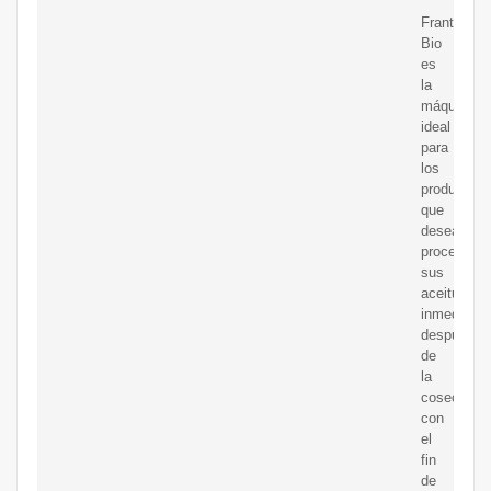
Frantoio
Bio
es
la
máquina
ideal
para
los
productore
que
desean
procesar
sus
aceitunas
inmediata
después
de
la
cosecha
con
el
fin
de