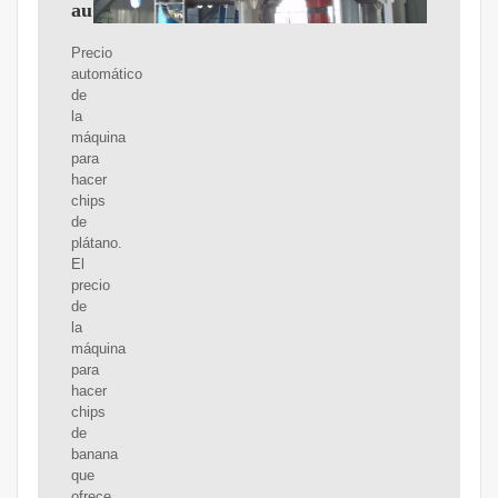
automática
Precio
automático
de
la
máquina
para
hacer
chips
de
plátano.
El
precio
de
la
máquina
para
hacer
chips
de
banana
que
ofrece