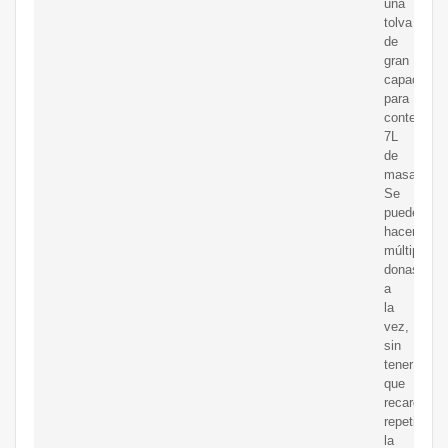
una
tolva
de
gran
capacidad
para
contener
7L
de
masa.
Se
pueden
hacer
múltiples
donas
a
la
vez,
sin
tener
que
recargar
repetidame
la