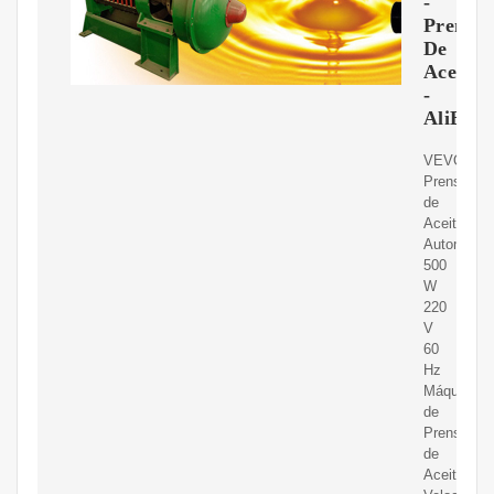
-
Prensas
De
Aceite
-
AliExpr
VEVOR
Prensa
de
Aceite
Automática
500
W
220
V
60
Hz
Máquina
de
Prensa
de
Aceite,