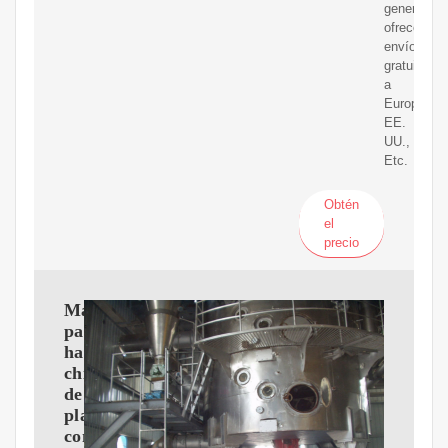
general,
ofrecemos
envío
gratuito
a
Europa,
EE.
UU.,
Etc.
Obtén
el
precio
Maquina
para
hacer
chifles
de
platano
completamente