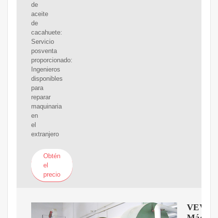
de
aceite
de
cacahuete:
Servicio
posventa
proporcionado:
Ingenieros
disponibles
para
reparar
maquinaria
en
el
extranjero
Obtén
el
precio
VEVO
Máquin