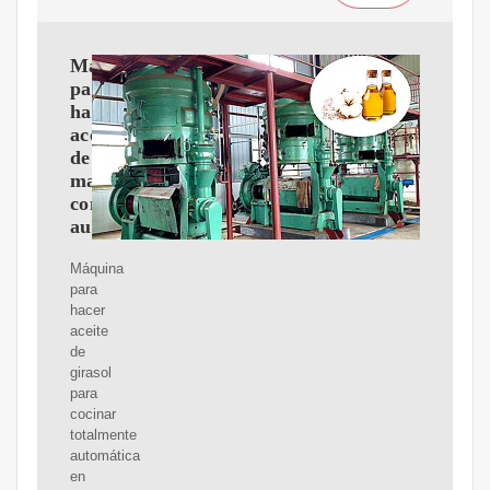
Máquina
para
hacer
aceite
de
maní
completamente
automática
Máquina
para
hacer
aceite
de
girasol
para
cocinar
totalmente
automática
en