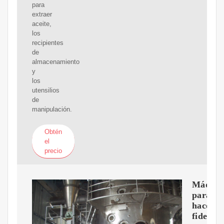
para
extraer
aceite,
los
recipientes
de
almacenamiento
y
los
utensilios
de
manipulación.
Obtén
el
precio
Máquin
para
hacer
fideos