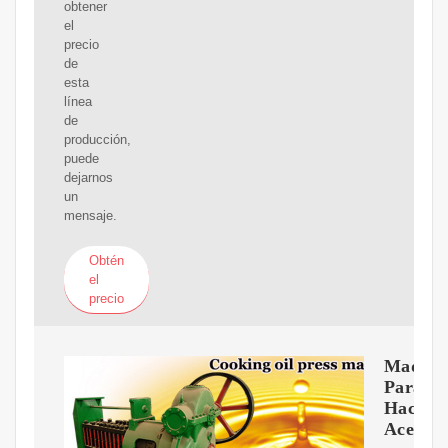
obtener
el
precio
de
esta
línea
de
producción,
puede
dejarnos
un
mensaje.
Obtén
el
precio
Maquin
Para
Hacer
Aceite