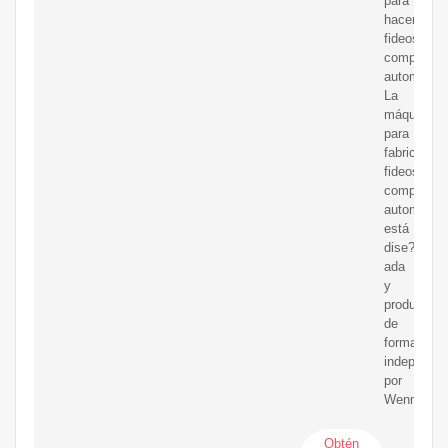
para
hacer
fideos
completam
automática
La
máquina
para
fabricar
fideos
completam
automática
está
dise?
ada
y
producida
de
forma
independie
por
Wenm
Obtén