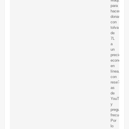
Máquina
para
hacer
donas
con
tolva
de
7L
a
un
precio
económico
en
línea,
con
rese?
as
de
YouTube
y
preguntas
frecuentes
Por
lo