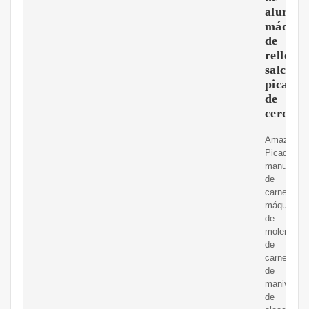
alumini
máquin
de
rellena
salchich
picador
de
cerdo
Amazon.c
Picadora
manual
de
carne,
máquina
de
moler
de
carne
de
manivela
de