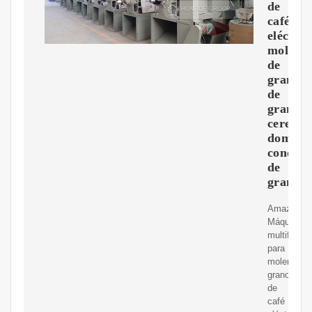
de
café
eléctric
molinill
de
granos
de
granos,
cereale
domésti
condim
de
granos
Amazon.c
Máquina
multifunci
para
moler
granos
de
café