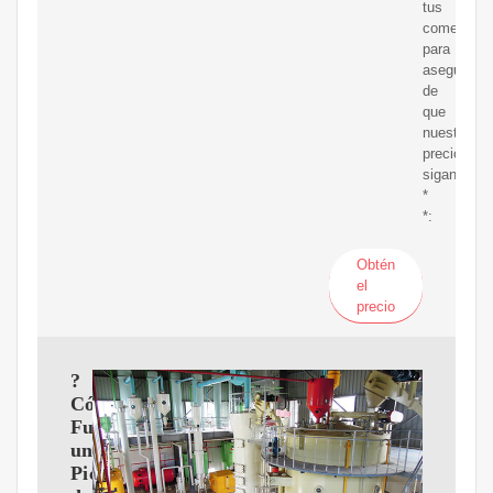
tus
comentari
para
asegurarn
de
que
nuestros
precios
sigan
*
*:
Obtén
el
precio
?
Cómo
Funciona
una
Picadora