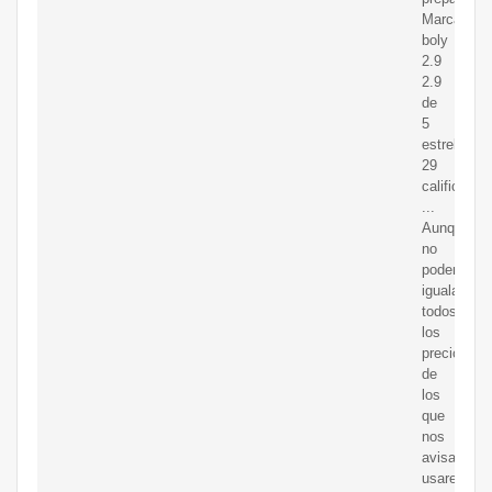
Marca:
boly
2.9
2.9
de
5
estrellas
29
calificacio
...
Aunque
no
podemos
igualar
todos
los
precios
de
los
que
nos
avisan,
usaremos