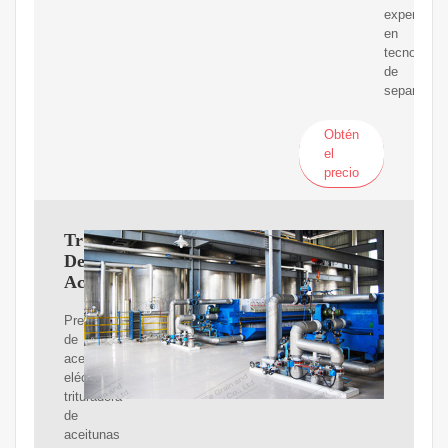
experienci
en
tecnología
de
separación
Obtén
el
precio
Trituradora
De
Aceitunas
Prensa
de
aceite
eléctrica
trituradora
de
aceitunas