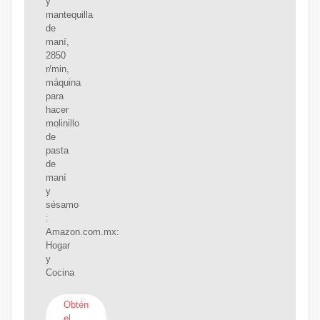
y
mantequilla
de
maní,
2850
r/min,
máquina
para
hacer
molinillo
de
pasta
de
maní
y
sésamo
:
Amazon.com.mx:
Hogar
y
Cocina
Obtén
el