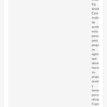
Kg
anuales.
Este
molino
de
aceite
esta
pensado
para
peque?
os
agricultore
que
desean
hacer
su
propio
aceite
y
tienen
pocos
olivares.
Frantoio