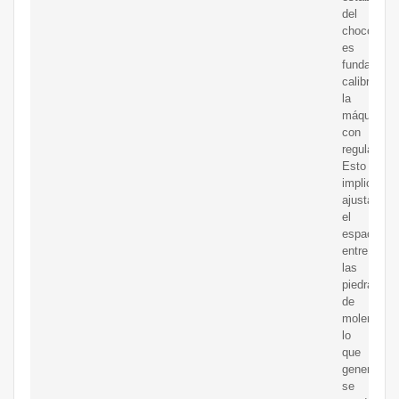
del
chocolate,
es
fundament
calibrar
la
máquina
con
regularidad
Esto
implica
ajustar
el
espacio
entre
las
piedras
de
moler,
lo
que
generalme
se