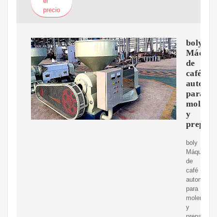
el
precio
boly
Máquin
de
café
automát
para
moler
y
prepar
boly
Máquina
de
café
automática
para
moler
y
preparar