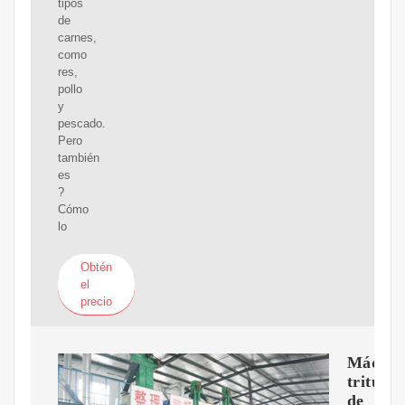
tipos
de
carnes,
como
res,
pollo
y
pescado.
Pero
también
es
?
Cómo
lo
Obtén
el
precio
Máquin
tritura
de