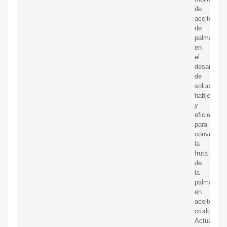
de
aceite
de
palma
en
el
desarrollo
de
soluciones
fiables
y
eficientes
para
convertir
la
fruta
de
la
palma
en
aceite
crudo.
Actualmen