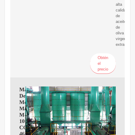
alta
calidad
de
aceite
de
oliva
virgen
extra.
Obtén
el
precio
Máquina
De
Moler
Maíz
M-
100
CORONA
4661035