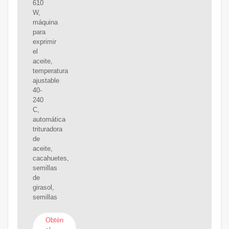
610
W,
máquina
para
exprimir
el
aceite,
temperatura
ajustable
40-
240
C,
automática
trituradora
de
aceite,
cacahuetes,
semillas
de
girasol,
semillas
Obtén