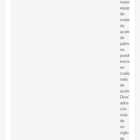
nuestro
equipo
de
molienda
de
aceite
de
palma
se
puede
encontrar
en
cualquier
sala
de
aceite.
Dise?
ados
con
más
de
un
siglo
de