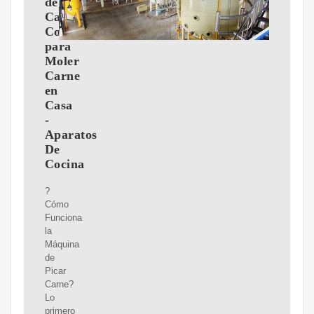
de
Carne?:
Consejos
para
Moler
Carne
en
Casa
-
Aparatos
De
Cocina
?
Cómo
Funciona
la
Máquina
de
Picar
Carne?
Lo
primero