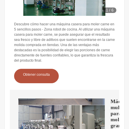
1
/
6
Descubre cómo hacer una máquina casera para moler carne en
5 sencillos pasos - Zona robot de cocina. Al utilizar una máquina
casera para moler carne, se puede asegurar que el resultado
sea fresco y libre de aditivos que suelen encontrarse en la carne
molida comprada en tiendas. Una de las ventajas más
destacadas es la posibilidad de elegir las porciones de carne
directamente de fuentes confiables, lo que garantiza la frescura
del producto final.
Obtener consulta
Máquin
multifu
para
moler
granos