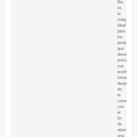
Bio
es
la
máquina
ideal
para
los
productore
que
desean
procesar
sus
aceitunas
inmediata
después
de
la
cosecha
con
el
fin
de
obtener
una