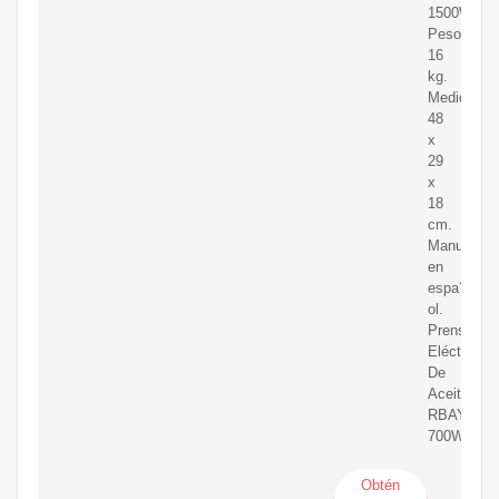
1500W.
Peso:
16
kg.
Medidas:
48
x
29
x
18
cm.
Manual
en
espa?
ol.
Prensa
Eléctrica
De
Aceite
RBAYSAL
700W
Obtén