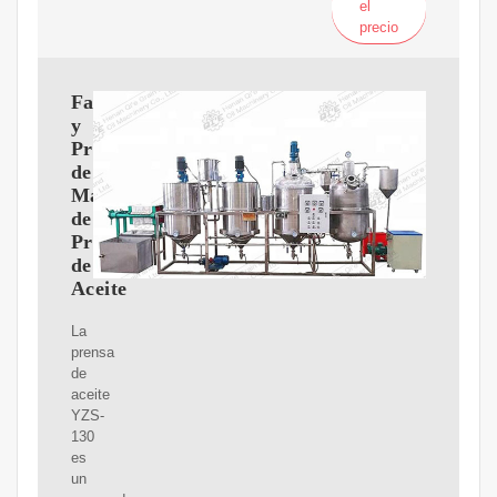
el
precio
Fabricante
y
Proveedor
de
Máquinas
de
Prensa
de
Aceite
La
prensa
de
aceite
YZS-
130
es
un