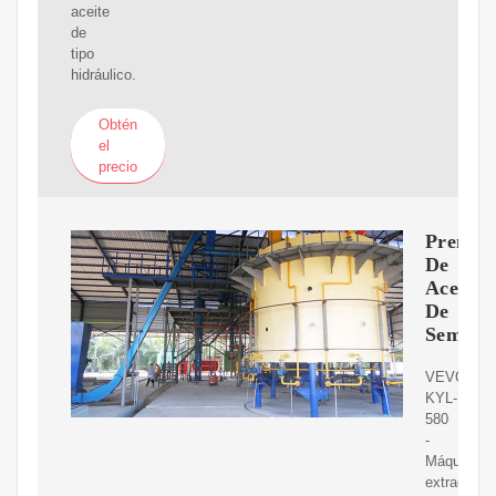
aceite
de
tipo
hidráulico.
Obtén
el
precio
Prensa
De
Aceite
De
Semilla
VEVOR
KYL-
580
-
Máquina
extractora