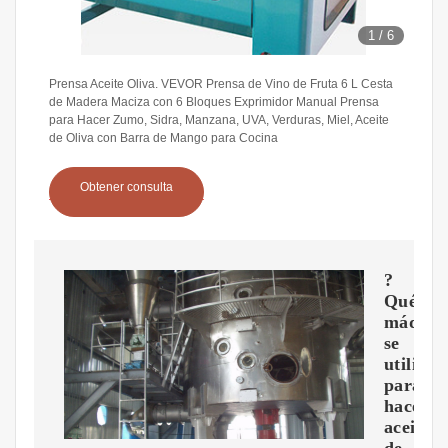
1
/
6
Prensa Aceite Oliva. VEVOR Prensa de Vino de Fruta 6 L Cesta
de Madera Maciza con 6 Bloques Exprimidor Manual Prensa
para Hacer Zumo, Sidra, Manzana, UVA, Verduras, Miel, Aceite
de Oliva con Barra de Mango para Cocina
Obtener consulta
?
Qué
máquin
se
utiliza
para
hacer
aceite
de