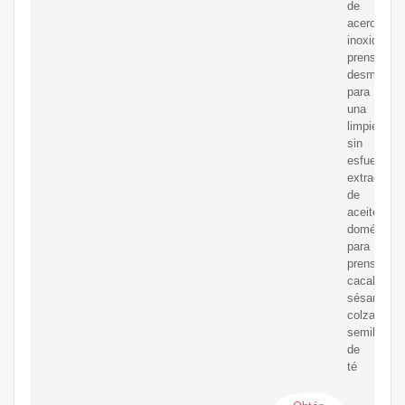
de
acero
inoxidable,
prensatela
desmontab
para
una
limpieza
sin
esfuerzo,
extractor
de
aceite
doméstico
para
prensar
cacahuete
sésamo,
colza,
semillas
de
té