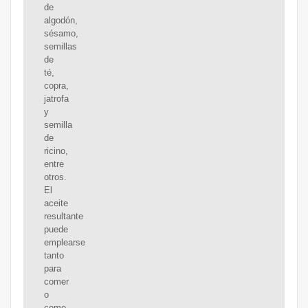
de
algodón,
sésamo,
semillas
de
té,
copra,
jatrofa
y
semilla
de
ricino,
entre
otros.
El
aceite
resultante
puede
emplearse
tanto
para
comer
o
como