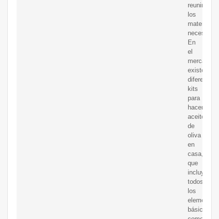
reunir
los
materiales
necesarios
En
el
mercado
existen
diferentes
kits
para
hacer
aceite
de
oliva
en
casa,
que
incluyen
todos
los
elementos
básicos
como