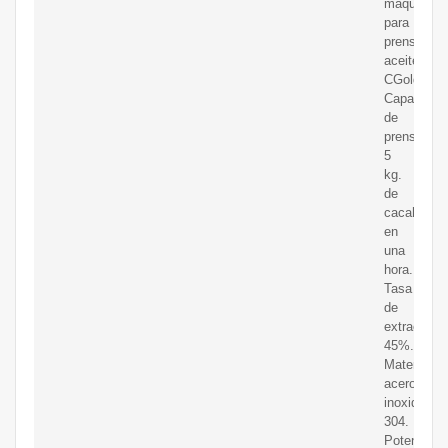
máquina
para
prensar
aceite
CGoldenwa
Capacidad
de
prensado:
5
kg.
de
cacahuete
en
una
hora.
Tasa
de
extracción:
45%.
Material:
acero
inoxidable
304.
Potencia: