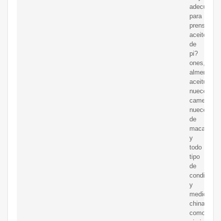
adecuada
para
prensar
aceite
de
pi?
ones,
almendras,
aceitunas,
nueces,
camelia,
nueces
de
macadamia
y
todo
tipo
de
condiment
y
medicinas
chinas
como