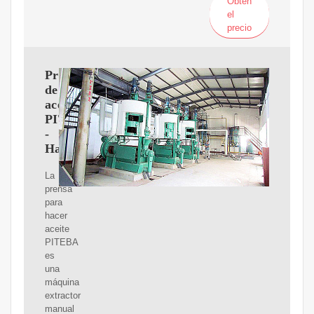
Obtén
el
precio
Prensa
de
aceite
PITEBA
-
Haceraceite.cl
La
prensa
para
hacer
aceite
PITEBA
es
una
máquina
extractor
manual