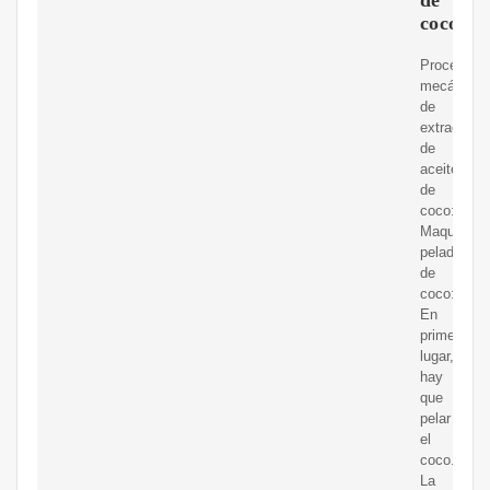
coco?
Proceso
mecánico
de
extracción
de
aceite
de
coco:
Maquina
peladora
de
coco:
En
primer
lugar,
hay
que
pelar
el
coco.
La