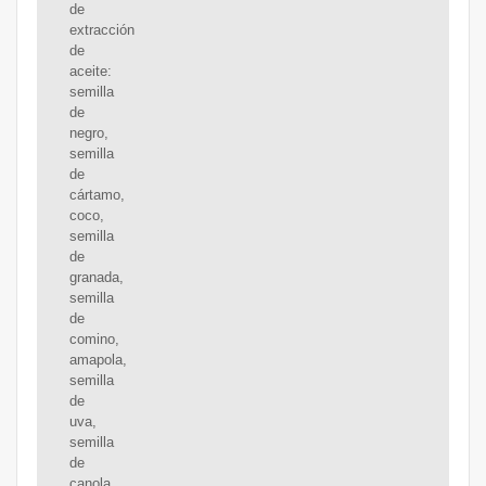
de
extracción
de
aceite:
semilla
de
negro,
semilla
de
cártamo,
coco,
semilla
de
granada,
semilla
de
comino,
amapola,
semilla
de
uva,
semilla
de
canola,