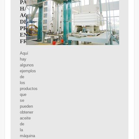
PARA
HACER
ACEITE
DE
PRENSA
EN
FRíO
Aquí
hay
algunos
ejemplos
de
los
productos
que
se
pueden
obtener
aceite
de
la
máquina