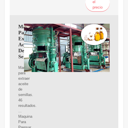
el
precio
Maquina
Para
Extraer
Aceite
De
Semillas
Maquina
para
extraer
aceite
de
semillas.
46
resultados.
...
Maquina
Para
Prensar