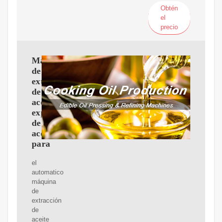
Obtén
el
precio
Máquina
de
extracción
de
aceite,
expulsor
de
aceite
para
el
automatico
máquina
de
extracción
de
aceite