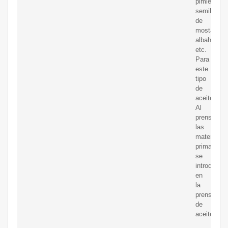
pimienta,
semilla
de
mostaza,
albahaca,
etc.
Para
este
tipo
de
aceite
Al
prensar,
las
materias
primas
se
introducen
en
la
prensa
de
aceite