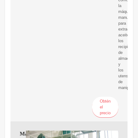
la
máquina
manual
para
extraer
aceite,
los
recipientes
de
almacenam
y
los
utensilios
de
manipulaci
Obtén
el
precio
MáQUINAS