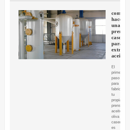
como
hacer
una
prensa
casera
para
extraer
aceite
El
primer
paso
para
fabricar
tu
propia
prensa
aceite
oliva
casera
es