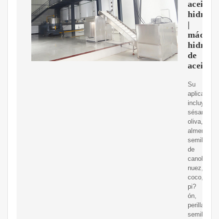
aceite
hidrául
|
máquin
hidrául
de
aceite
Su
aplicación
incluye
sésamo,
oliva,
almendra,
semilla
de
canola,
nuez,
coco,
pi?
ón,
perilla,
semilla