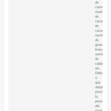
de
camelia,
manteca
de
cacao/acei
de
cacao,
semilla
de
girasol,
linaza,
semilla
de
calabaza,
etc.
Debido
a
que
adopta
principalm
la
presión
del
nivel