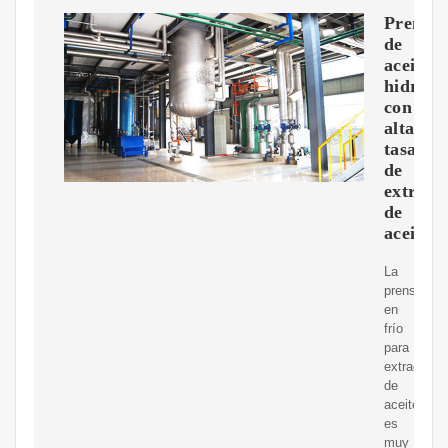
Prensa
de
aceite
hidrául
con
alta
tasa
de
extracc
de
aceite
La
prensa
en
frío
para
extracción
de
aceite
es
muy