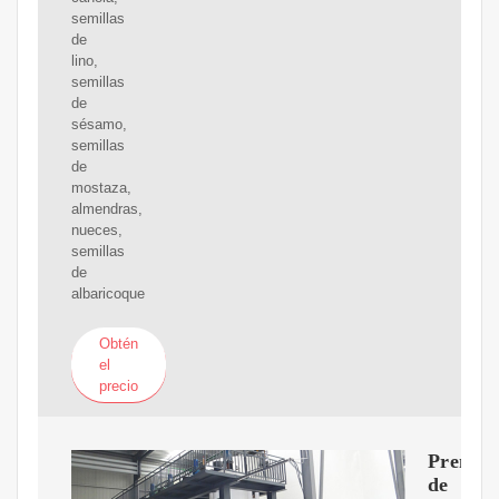
semillas
de
lino,
semillas
de
sésamo,
semillas
de
mostaza,
almendras,
nueces,
semillas
de
albaricoque
Obtén
el
precio
Prensa
de