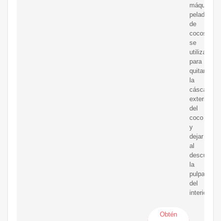
máquina
peladora
de
cocos
se
utiliza
para
quitar
la
cáscara
exterior
del
coco
y
dejar
al
descubiert
la
pulpa
del
interior.
Obtén