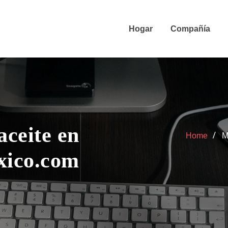
Hogar
Compañía
ceite en
Home
M
xico.com