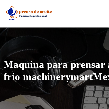
Skip
to
content
Maquina para prensar a
frio machinerymartMe