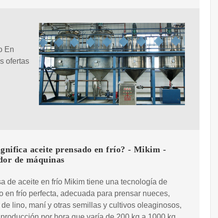
o En
s ofertas
gnifica aceite prensado en frío? - Mikim -
dor de máquinas
a de aceite en frío Mikim tiene una tecnología de
 en frío perfecta, adecuada para prensar nueces,
 de lino, maní y otras semillas y cultivos oleaginosos,
producción por hora que varía de 200 kg a 1000 kg.