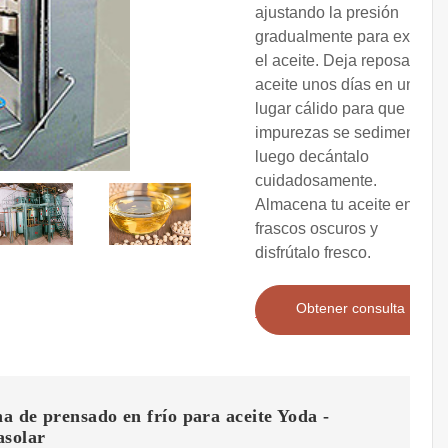
ajustando la presión
gradualmente para extraer
el aceite. Deja reposar el
aceite unos días en un
lugar cálido para que las
impurezas se sedimenten,
luego decántalo
cuidadosamente.
Almacena tu aceite en
frascos oscuros y
disfrútalo fresco.
Obtener consulta
 de prensado en frío para aceite Yoda -
asolar