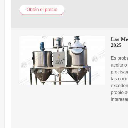
Obtén el precio
Las Mej
2025
Es proba
aceite o
precisa
las coci
excedent
propio a
interesa