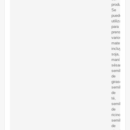
productocar
Se
puede
utilizar
para
prensar
varios
materiales,
incluyendo
soja,
maní,
sésamo,
semillas
de
girasol,
semillas
de
té,
semillas
de
ricino,
semillas
de