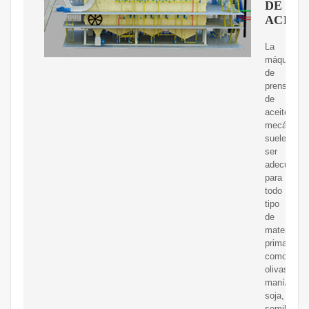
DE
ACEIT
La
máquina
de
prensa
de
aceite
mecánica
suele
ser
adecuada
para
todo
tipo
de
materia
prima,
como
olivas,
maní/caca
soja,
semilla