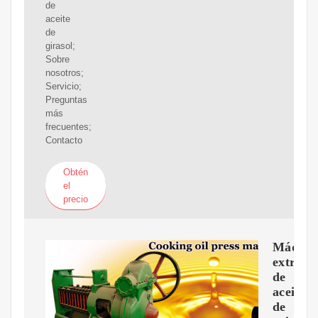
de
aceite
de
girasol;
Sobre
nosotros;
Servicio;
Preguntas
más
frecuentes;
Contacto
Obtén
el
precio
Máquin
extruso
de
aceite
de