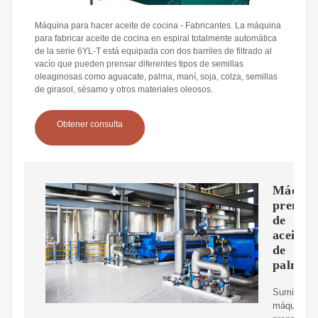
Máquina para hacer aceite de cocina - Fabricantes. La máquina
para fabricar aceite de cocina en espiral totalmente automática
de la serie 6YL-T está equipada con dos barriles de filtrado al
vacío que pueden prensar diferentes tipos de semillas
oleaginosas como aguacate, palma, maní, soja, colza, semillas
de girasol, sésamo y otros materiales oleosos.
Obtener consulta
Máquin
prensa
de
aceite
de
palma
Suministr
máquinas