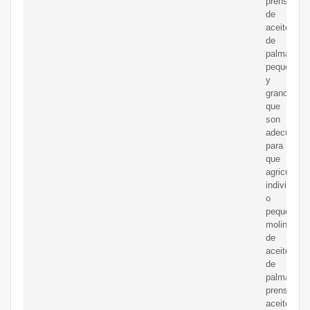
prensador
de
aceite
de
palma
pequeñas
y
grandes,
que
son
adecuadas
para
que
agricultore
individuale
o
pequeños
molinos
de
aceite
de
palma
prensen
aceite