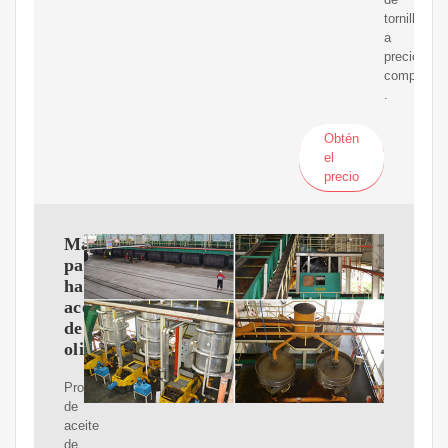
tornillo
a
precio
competitiv
.
Obtén
el
precio
Maquinaria
para
hacer
aceite
de
oliva
Productores
de
aceite
de