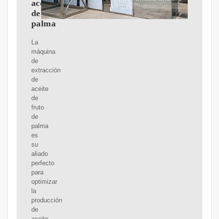
aceite
de
palma
La
máquina
de
extracción
de
aceite
de
fruto
de
palma
es
su
aliado
perfecto
para
optimizar
la
producción
de
aceite.