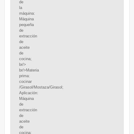
de
la
máquina:
Máquina
pequeña
de
extracción
de
aceite
de
cocina;
br/>
br/>Materia
prima:
cocinar
/Girasol/Mostaza/Girasol;
Aplicación:
Máquina
de
extracción
de
aceite
de
cocina;