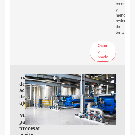
producción
y
menos
residuos
de
torta.4.
Obtén
el
precio
maquina
de
aceite
de
ajonjolí
|
Maquina
para
procesar
aceite