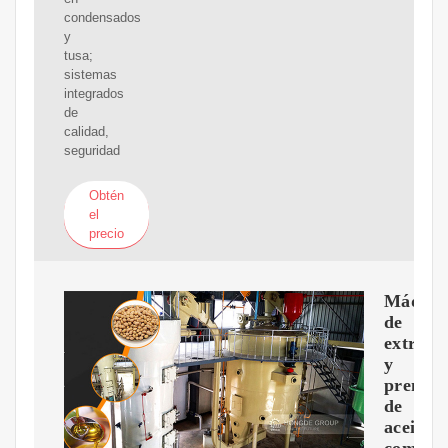
condensados
y
tusa;
sistemas
integrados
de
calidad,
seguridad
Obtén
el
precio
Máquin
de
extracc
y
prensa
de
aceite
comesti