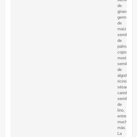
de
girasol,
germen
de
maíz,
semilla
de
palma,
copra,
mostaza,
semilla
de
algodón,
ricino,
sésamo,
canola/col
semilla
de
lino,
entre
muchas
más.
La