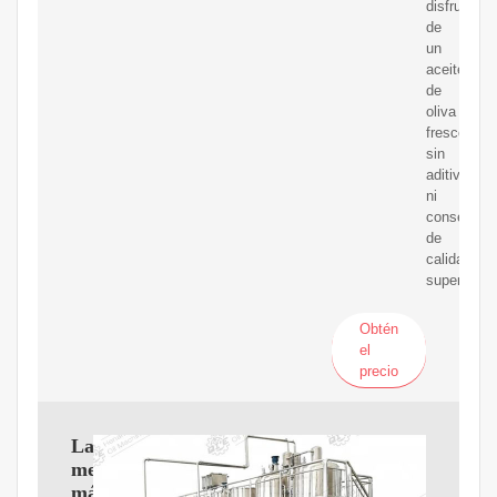
disfrutar
de
un
aceite
de
oliva
fresco,
sin
aditivos
ni
conservant
de
calidad
superior.
Obtén
el
precio
La
mejor
máquina