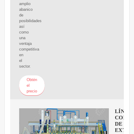
amplio
abanico
de
posibilidades
así
como
una
ventaja
competitiva
en
el
sector.
Obtén
el
precio
LÍNEA
COMP
DE
EXTRA