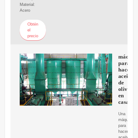
Material:
Acero
Obtén
el
precio
máquin
para
hacer
aceite
de
oliva
en
casa
Una
máquina
para
hacer
aceite