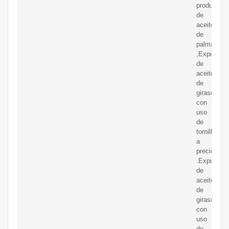
producción
de
aceite
de
palma.
,Expulsor
de
aceite
de
girasol
con
uso
de
tornillo
a
precio
.Expulsor
de
aceite
de
girasol
con
uso
de