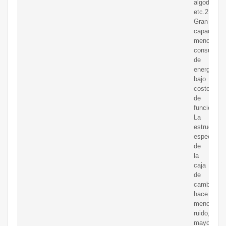
algodón,
etc.2.
Gran
capacidad,
menor
consumo
de
energía,
bajo
costo
de
funcionami
La
estructura
especial
de
la
caja
de
cambios
hace
menos
ruido,
mayor