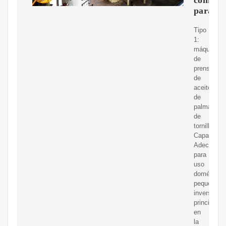
para
Tipo
1:
máquina
de
prensa
de
aceite
de
palma
de
tornillo
Capacidad:
Adecuado
para
uso
doméstico,
pequeños
inversores,
principiant
en
la