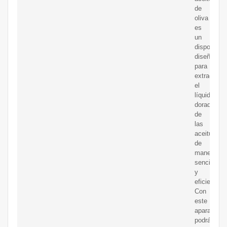
de
oliva
es
un
dispositivo
diseñado
para
extraer
el
líquido
dorado
de
las
aceitunas
de
manera
sencilla
y
eficiente.
Con
este
aparato,
podrás