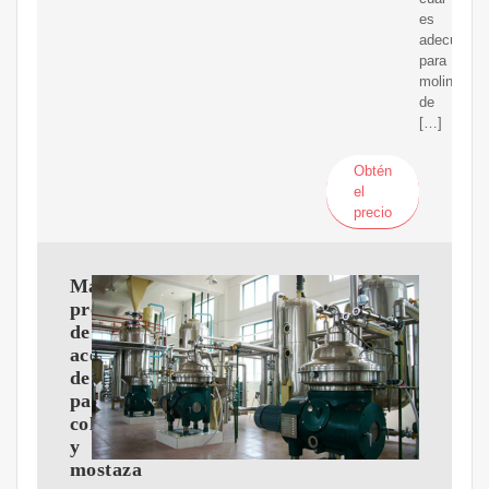
es
adecuado
para
molinos
de
[…]
Obtén
el
precio
Máquina
prensadora
de
aceite
de
palma,
colza
y
mostaza