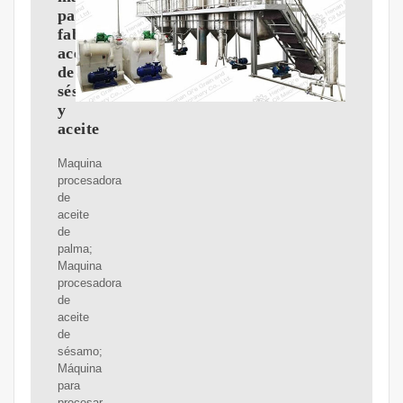
para
fabricar
aceite
de
sésamo
y
aceite
Maquina
procesadora
de
aceite
de
palma;
Maquina
procesadora
de
aceite
de
sésamo;
Máquina
para
procesar