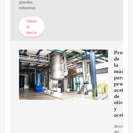
grandes
industrias.
Obtén
el
precio
Precio
de
la
máquin
para
procesa
aceite
de
oliva
y
aceite
descripció
del