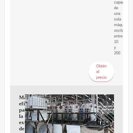
capacidad
de
una
sola
máquina
oscila
entre
10
y
200
Obtén
el
precio
Maquinaria
eficiente
para
la
extracción
de