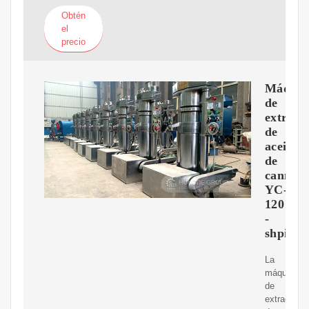
Obtén
el
precio
Máquin
de
extracc
de
aceite
de
cannabi
YC-
120
-
shpilot
La
máquina
de
extracción