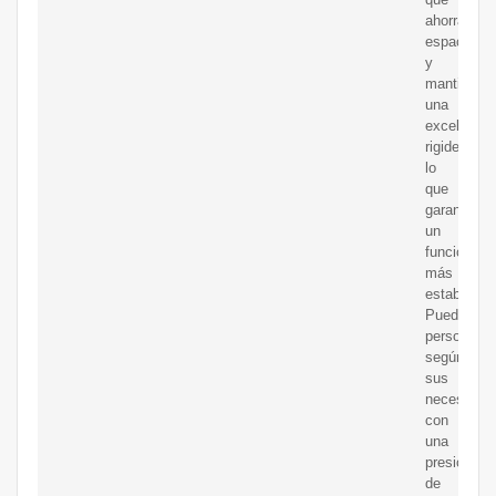
ahorra
espacio
y
mantiene
una
excelente
rigidez,
lo
que
garantiza
un
funcionami
más
estable.
Puede
personaliz
según
sus
necesidad
con
una
presión
de