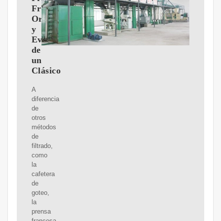
Francesa:
Orígenes
y
Evolución
de
un
Clásico
A
diferencia
de
otros
métodos
de
filtrado,
como
la
cafetera
de
goteo,
la
prensa
francesa