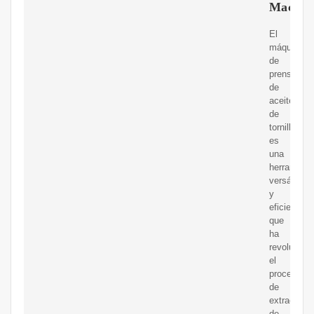
Machin
El
máquina
de
prensa
de
aceite
de
tornillo
es
una
herramient
versátil
y
eficiente
que
ha
revolucion
el
proceso
de
extracción
de