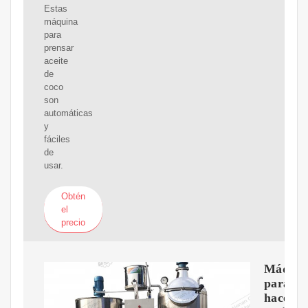
Estas
máquina
para
prensar
aceite
de
coco
son
automáticas
y
fáciles
de
usar.
Obtén
el
precio
Máquin
para
hacer