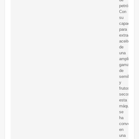
petróleo.
Con
su
capacidad
para
extraer
aceite
de
una
amplia
gama
de
semillas
y
frutos
secos,
esta
máquina
se
ha
convertido
en
una