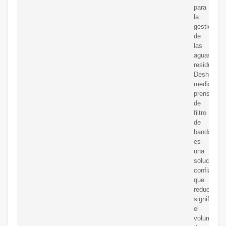
para
la
gestión
de
las
aguas
residuales.
Deshidrata
mediante
prensa
de
filtro
de
banda
es
una
solución
confiable
que
reduce
significat
el
volumen