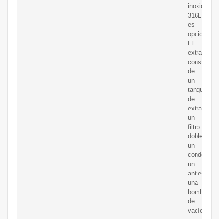
inoxidable
316L
es
opcional.
El
extractor
consta
de
un
tanque
de
extracción,
un
filtro
doble,
un
condensad
un
antiespuma
una
bomba
de
vacío