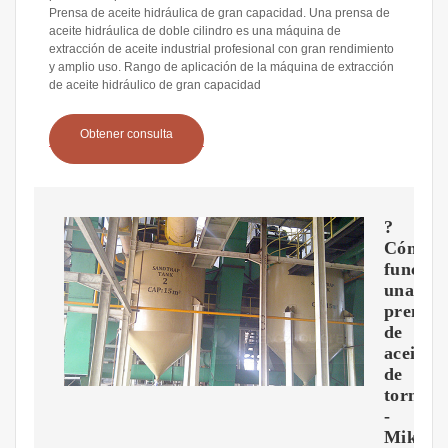
Prensa de aceite hidráulica de gran capacidad. Una prensa de
aceite hidráulica de doble cilindro es una máquina de
extracción de aceite industrial profesional con gran rendimiento
y amplio uso. Rango de aplicación de la máquina de extracción
de aceite hidráulico de gran capacidad
Obtener consulta
?
Cómo
funcion
una
prensa
de
aceite
de
tornillo
-
Mikim