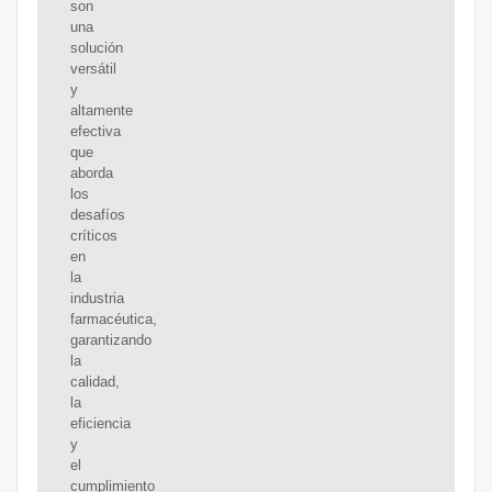
son
una
solución
versátil
y
altamente
efectiva
que
aborda
los
desafíos
críticos
en
la
industria
farmacéutica,
garantizando
la
calidad,
la
eficiencia
y
el
cumplimiento