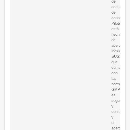
de
aceite
de
cannabis
Pilotech
está
hecha
de
acero
inoxidable
SUS304,
que
cumple
con
las
normas
GMP,
es
seguro
y
confiable,
y
el
acero