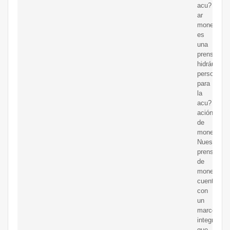
acu?
ar
monedas,
es
una
prensa
hidráulica
personaliz
para
la
acu?
ación
de
monedas.
Nuestra
prensa
de
monedas
cuenta
con
un
marco
integrado
que