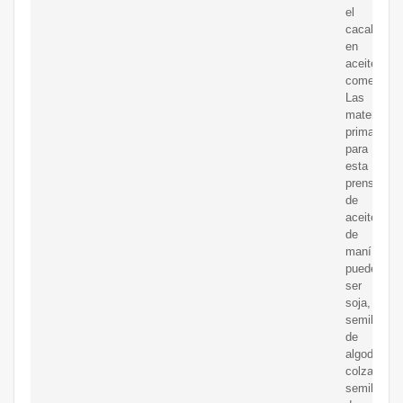
el
cacahuete
en
aceite
comestible
Las
materias
primas
para
esta
prensa
de
aceite
de
maní
pueden
ser
soja,
semillas
de
algodón,
colza,
semillas