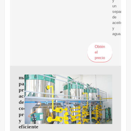
y
un
separador
de
aceite
y
agua.
Obtén
el
precio
máquina
para
prensar
aceite
de
coco
profesional
y
eficiente