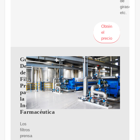
de
girasol,
etc.
Obtén
el
precio
Guía
Definitiva
de
Filtros
Prensa
para
la
Industria
Farmacéutica
Los
filtros
prensa