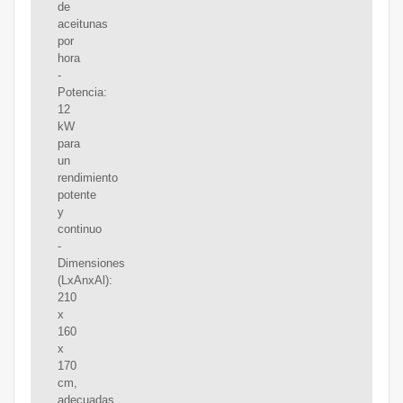
de
aceitunas
por
hora
-
Potencia:
12
kW
para
un
rendimiento
potente
y
continuo
-
Dimensiones
(LxAnxAl):
210
x
160
x
170
cm,
adecuadas