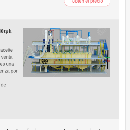
Obtén el precio
40tph
aceite
n venta
 es una
eriza por
a de