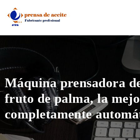
Skip
to
content
Máquina prensadora de
fruto de palma, la mej
completamente automá