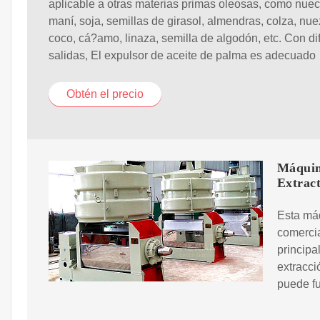
aplicable a otras materias primas oleosas, como nuec
maní, soja, semillas de girasol, almendras, colza, nue
coco, cá?amo, linaza, semilla de algodón, etc. Con di
salidas, El expulsor de aceite de palma es adecuado
Obtén el precio
Máquina
Extrac
Esta máq
comercia
principa
extracci
puede fu