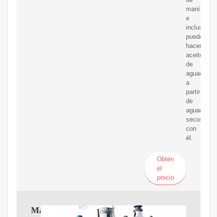
maní
e
incluso
puede
hacer
aceite
de
aguacate
a
partir
de
aguacates
secos
con
él.
Obtén
el
precio
Máquina