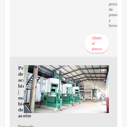
proceso
de
preexprimi
y
lixiviación.
Obtén
el
precio
Prensa
de
aceite
hidráulica
|
máquina
hidráulica
de
aceite
Prensado