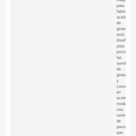
para
fabricar
aceite
de
girasol
está
diseñada
para
procesar
las
semillas
de
girasol
y
convertirla
en
aceite
mediante
una
serie
de
pasos
que