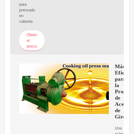
para
prensado
en
caliente.
Obtén
el
precio
Máquin
Eficient
para
la
Produc
de
Aceite
de
Girasol
Una
máquina