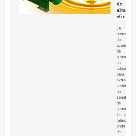
de
alta
eficienc
La
prensa
de
aceite
de
girasol
es
adecuada
para
extraer
aceite
de
semillas
de
girasol.
Como
fabricante
profesional
de