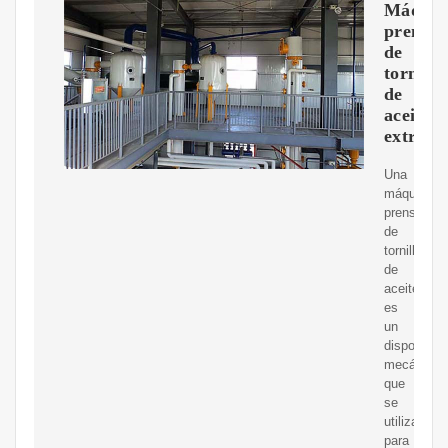
Máquin
prensa
de
tornillo
de
aceite:
extracc
Una
máquina
prensadora
de
tornillo
de
aceite
es
un
dispositivo
mecánico
que
se
utiliza
para