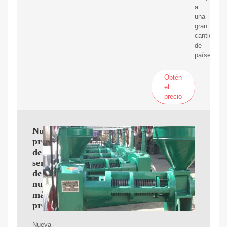
a
una
gran
cantidad
de
países.
Obtén
el
precio
Nueva
producción
de
semillas
de
nueces,
máquina
prensadora
Nueva