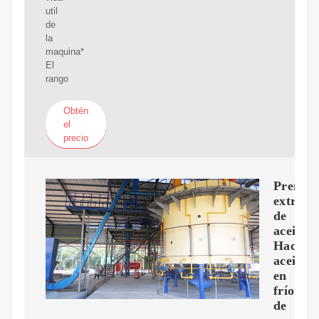
util
de
la
maquina*
El
rango
Obtén
el
precio
Prensa
extract
de
aceite
Hacer
aceite
en
frío
de