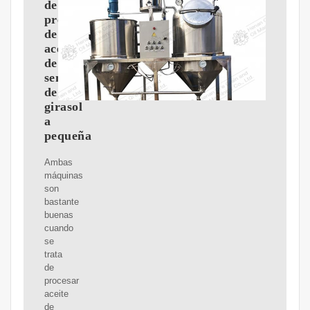
de
prensa
de
aceite
de
semilla
de
girasol
a
pequeña
Ambas
máquinas
son
bastante
buenas
cuando
se
trata
de
procesar
aceite
de