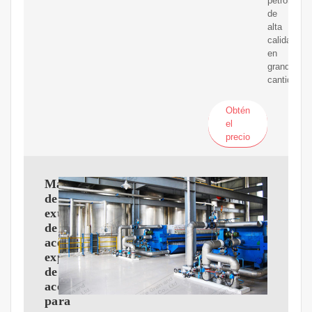
petróleo
de
alta
calidad
en
grandes
cantidades
Obtén
el
precio
Máquina
de
extracción
de
aceite,
expulsor
de
aceite
para