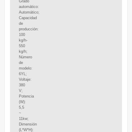
Grado
automático:
Automático;
Capacidad
de
producción:
100
kg/h-
550
kg/h;
Número
de
modelo:
6YL;
Voltaje:
380
V;
Potencia
(W):
5,5
~
11kw;
Dimensión
(L*W*H):