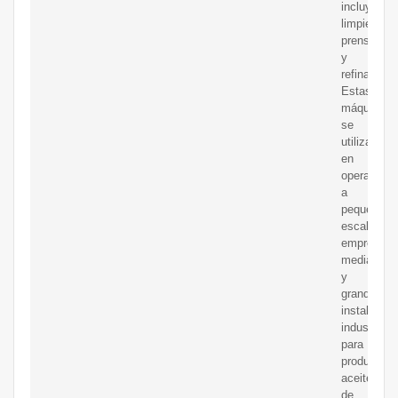
incluyen
limpieza,
prensado
y
refinación.
Estas
máquinas
se
utilizan
en
operacione
a
pequeña
escala,
empresas
medianas
y
grandes
instalacio
industriale
para
producir
aceite
de