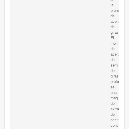
la
prensa
de
aceite
de
girasol.
El
molino
de
aceite
de
semilla
de
girasol
profesional
es
una
máquina
de
extracción
de
aceite
continua