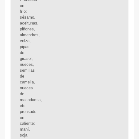
en
frío:
sésamo,
aceitunas,
piñones,
almendras,
colza,
pipas
de
girasol,
nueces,
semillas
de
camelia,
nueces
de
macadamia,
etc.
prensado
en
caliente:
maní,
soja,