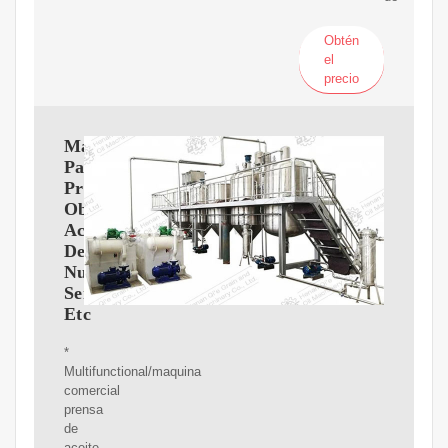
Obtén
el
precio
Maquina
Para
Prensar
Obtener
Aceite
De
Nueces
Semillas
Etc
*
Multifunctional/maquina
comercial
prensa
de
aceite