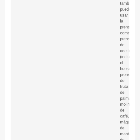
también
puede
usar
la
prensa
como
prensa
de
aceitunas
(incluido
el
hueso),
prensa
de
fruta
de
palma,
molinillo
de
café,
máquina
de
mantequill
de