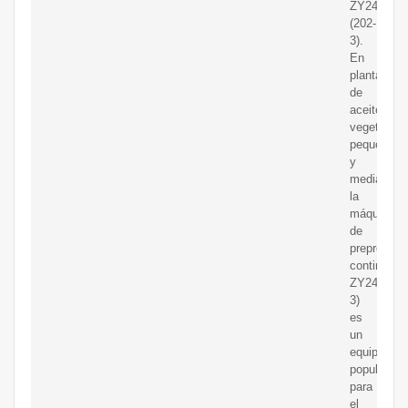
ZY24
(202-
3).
En
plantas
de
aceite
vegetal
pequeñas
y
medianas,
la
máquina
de
preprensa
continuo
ZY24(202-
3)
es
un
equipo
popular
para
el