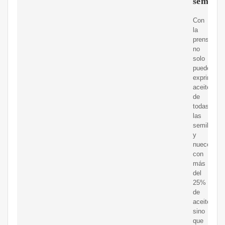
semilla
Con
la
prensa
no
solo
puede
exprimir
aceite
de
todas
las
semillas
y
nueces
con
más
del
25%
de
aceite,
sino
que