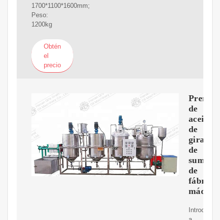
1700*1100*1600mm;
Peso:
1200kg
Obtén
el
precio
Prensa
de
aceite
de
girasol
de
suminis
de
fábrica,
máquin
Introducci
a