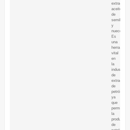
extraer
aceite
de
semillas
y
nueces.
Es
una
herramient
vital
en
la
industria
de
extracción
de
petróleo,
ya
que
permite
la
producción
de