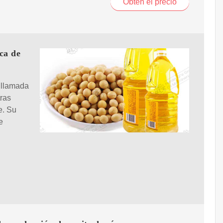
Obtén el precio
ca de
 llamada
tras
e. Su
e